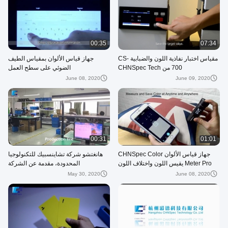
00:35
07:34
مقياس اختبار نفاذية اللون والضبابية CS-
جهاز قياس الألوان بمقياس الطيف
700 من CHNSpec Tech
الضوئي على سطح العمل
June 08, 2020
June 09, 2020
00:31
01:01
جهاز قياس الألوان CHNSpec Color
هانغتشو شركة تشاينسبيك للتكنولوجيا
Meter Pro يقيس اللون واختلاف اللون
المحدودة، مقدمة عن الشركة
بدقة
May 30, 2020
June 08, 2020