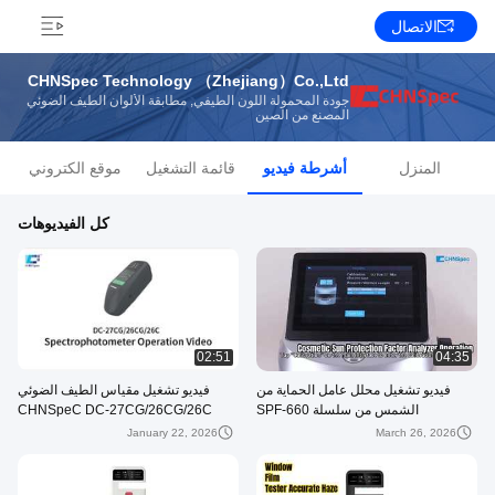
الاتصال
CHNSpec Technology （Zhejiang）Co.,Ltd
جودة المحمولة اللون الطيفي, مطابقة الألوان الطيف الضوئي
المصنع من الصين
المنزل
أشرطة فيديو
قائمة التشغيل
موقع الكتروني
كل الفيديوهات
02:51
04:35
فيديو تشغيل محلل عامل الحماية من
فيديو تشغيل مقياس الطيف الضوئي
الشمس من سلسلة SPF-660
CHNSpeC DC-27CG/26CG/26C
January 22, 2026
March 26, 2026