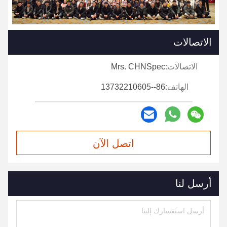
الاتصالات
الاتصالات:
Mrs. CHNSpec
الهاتف:
86--13732210605
اتصل الآن
أرسل لنا