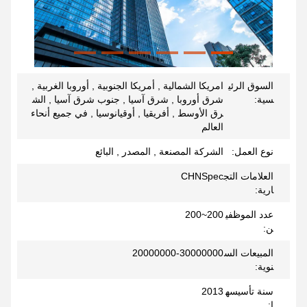
السوق الرئي
امريكا الشمالية , أمريكا الجنوبية , أوروبا الغربية ,
سية:
شرق أوروبا , شرق آسيا , جنوب شرق آسيا , الش
رق الأوسط , أفريقيا , أوقيانوسيا , في جميع أنحاء
العالم
نوع العمل:
الشركة المصنعة , المصدر , البائع
العلامات التج
CHNSpec
ارية:
عدد الموظفي
200~200
ن:
المبيعات الس
20000000-30000000
نوية:
سنة تأسيسه
2013
ا: