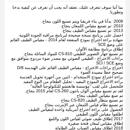
بما أننا سوف نتعرف عليك، نعتقد أنه يجب أن تعرف عن كيفية بدءنا
وتطورنا.
2008: بدأنا في بناء فريقنا ويتم تصنيع اللون بنجاح.
2010: تم تصنيع مقياس اللمعان بنجاح.
2013: تم تصنيع مقياس الطيف بنجاح.
احصل على برنامج نسخة صحيحة لبرنامج مراقبة الجودة اللونية
شهادة براءة اختراع نموذج المنفعة لعام 2014 - مقياس الطيف القائم
على وضع SCE
إطلاق برنامج مطابقة الألوان
تم تصنيع جهاز التصوير الطيفي CS-810 للمواد السائلة بنجاح.
براءات الاختراع - الطيفي الضوئي مع مصدر ضوء مزدوج متوافق مع
وضع SCI / SCE
اختراع براءات الاختراع - مقياس الطيف القائم على الهندسة D/8
تصحيح خطأ مصيدة الضوء
براءة اختراع نموذج الاستخدام - اثنين من أجهزة تحويل العدسة
براءة الاختراع النموذج المفيد - تحليل الطعام من النوع المفيد
فلتحصل على لقب "مؤسسة هانغتشو للتكنولوجيا العالية"
لقد تم تصنيع مقياس ألوان بانتون CS-260 لعام 2015 بنجاح.
تم صنع مقياس الطيف بنجاح
تم تصنيع منظار الطيف CS-820 بنجاح
تم تصنيع نظام قياس اللمعان عبر الإنترنت بنجاح.
الحصول على براءة اختراع أمريكية واحدة لمقياس الطيف
اطلقوا مقياس اللون الطيفي
2017 إطلاق طيف ضوئي لقياس اللون واللمع
إطلاق مقياس لمعان فتحة صغيرة
2018 إطلاق مقياس الضباب على الطاولة