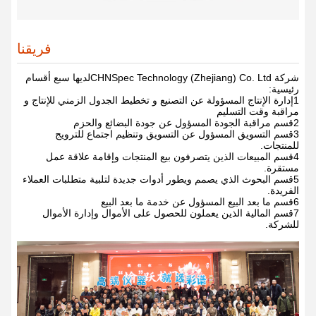
فريقنا
شركة CHNSpec Technology (Zhejiang) Co. Ltd
لديها سبع أقسام
رئيسية:
1إدارة الإنتاج المسؤولة عن التصنيع و تخطيط الجدول الزمني للإنتاج و
مراقبة وقت التسليم
2قسم مراقبة الجودة المسؤول عن جودة البضائع والحزم
3قسم التسويق المسؤول عن التسويق وتنظيم اجتماع للترويج
للمنتجات.
4قسم المبيعات الذين يتصرفون بيع المنتجات وإقامة علاقة عمل
مستقرة.
5قسم البحوث الذي يصمم ويطور أدوات جديدة لتلبية متطلبات العملاء
الفريدة.
6قسم ما بعد البيع المسؤول عن خدمة ما بعد البيع
7قسم المالية الذين يعملون للحصول على الأموال وإدارة الأموال
للشركة.