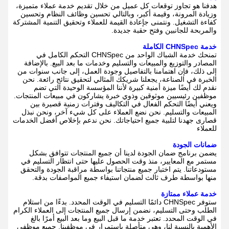
هدفنا هو تجاوز توقعات كل عميل من خلال تقديم خدمة عملاء متميزة،
وزيادة المرونة، وقيمة أكبر، وبالتالي تحسين وظائف النظام وتحسين
كفاءة التشغيل. ونتمنى ج
إعادة القيمة للعملاء وتحقيق التنمية المشتركة
والمربحة للجانبين وفتح حقبة جديدة.
خدمة CHNSpec الكاملة
تمنحك خدمة الشباك الواحد من CHNSpec التحكم الكامل في
المصادر والتوزيع والمبيعات والتسليم وخدمات ما بعد البيع. بالإضافة
إلى ذلك، فإن اهتمامنا بالتفاصيل وجودة العمل، إلى جانب سنوات من
الخبرة في الصناعة، يجعلنا شريكك المثالي لتحقيق نتائج رائعة. نحن
نقدم لك أيضًا ميزة أمنية كبيرة لأننا المؤسسة الوحيدة التي تضم
موظفين رئيسيين موثوقين وذوي خبرة يشاركون في مبيعات المنتجات.
ويعني أيضًا التحكم الفعال في التكاليف وفترات زمنية قصيرة بين
المبيعات والتسليم. نحن نضع العملاء على كل شيء آخر، ونحن نبذل
قصارى جهدنا لتلبية جميع احتياجاتك. نحن ندعم بإخلاص أفضل الخدمات
للعملاء
ضمانات الجودة
يضمن برنامج ضمان الجودة لدينا أن جميع المنتجات تتوافق بشكل
مستمر مع المعايير، منذ وقت الحصول عليها حتى انتظار التسليم في
مستودعاتنا. يتم اختبار جميع منتجاتنا بواسطة مراقبة الجودة والتحقق
منها بواسطة طرف ثالث لضمان استيفاء جميع المواصفات بدقة.
خدمة عملاء ممتازة
ستوفر CHNSpec دائمًا التسليم في الوقت المحدد. بدءًا من استلام
الطلب وحتى التسليم، نضمن إرسال جميع المنتجات إلى العملاء الكرام
في الوقت المحدد. تعتبر خدمة ما قبل البيع وما بعد البيع أمرًا بالغ
الأهمية بالنسبة لنا، وهي متأصلة باستمرار في موظفينا. جميع موظفي