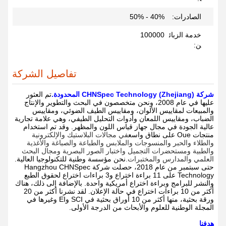
الصادرات:
40% - 50%
خدمة الزبائ
100000
ن:
تفاصيل الشركة
شركة CHNSpec Technology (Zhejiang) المحدودة
.
تم العثور
عليها في عام 2008، ونحن متخصصون في البحث والتطوير والإنتاج
والمبيعات لمقاييس الألوان، ومقاييس الطيف الضوئي، ومقاييس
الضباب، ومقاييس اللمعان وأدوات التحليل الطيفي، وهي علامة تجارية
عالية الجودة في مجال جهاز قياس اللون والمظهر. وقد تم استخدام
منتجات Oue على نطاق واسع
في مجالات البلاستيك والإلكترونية
والطلاء والحبر والمنسوجات والملابس والطباعة والصباغة والأغذية
والطبية ومستحضرات التجميل واختبار الصور البصرية ومجال البحث
العلمي والمدارس والمختبرات.
نحن مؤسسة وطنية للتكنولوجيا العالية.
حتى سبتمبر من عام 2018، حصلت شركة Hangzhou CHNSpec
Technology على 11 براءة اختراع و3 براءات اختراع لحقوق الطبع
والنشر للبرامج وبراءة اختراع أمريكية واحدة. بالإضافة إلى ذلك، هناك
أكثر من 10 براءات اختراع في حالة الإعلان. لقد نشرنا أكثر من 20
ورقة بحثية، منها أكثر من 10 أوراق بحثية في SCI وEI وغيرها في
المجلة الوطنية للعلوم والأبحاث من الدرجة الأولى.
هدفنا