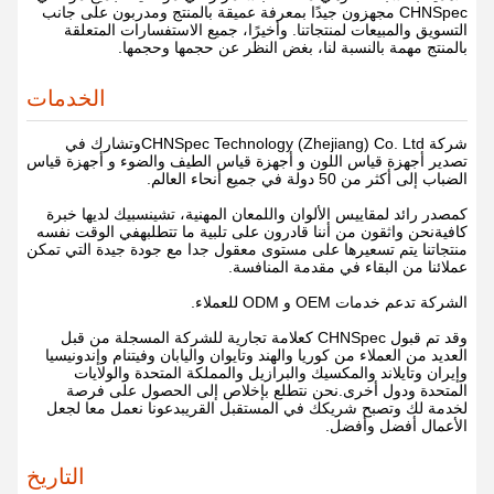
CHNSpec مجهزون جيدًا بمعرفة عميقة بالمنتج ومدربون على جانب
التسويق والمبيعات لمنتجاتنا. وأخيرًا، جميع الاستفسارات المتعلقة
بالمنتج مهمة بالنسبة لنا، بغض النظر عن حجمها وحجمها.
الخدمات
شركة CHNSpec Technology (Zhejiang) Co. Ltd
وتشارك في
تصدير أجهزة قياس اللون و أجهزة قياس الطيف والضوء و أجهزة قياس
الضباب إلى أكثر من 50 دولة في جميع أنحاء العالم.
كمصدر رائد لمقاييس الألوان واللمعان المهنية، تشينسبيك لديها خبرة
كافيةنحن واثقون من أننا قادرون على تلبية ما تتطلبهفي الوقت نفسه
منتجاتنا يتم تسعيرها على مستوى معقول جدا مع جودة جيدة التي تمكن
عملائنا من البقاء في مقدمة المنافسة.
الشركة تدعم خدمات OEM و ODM للعملاء.
وقد تم قبول CHNSpec كعلامة تجارية للشركة المسجلة من قبل
العديد من العملاء من كوريا والهند وتايوان واليابان وفيتنام وإندونيسيا
وإيران وتايلاند والمكسيك والبرازيل والمملكة المتحدة والولايات
المتحدة ودول أخرى.نحن نتطلع بإخلاص إلى الحصول على فرصة
لخدمة لك وتصبح شريكك في المستقبل القريبدعونا نعمل معا لجعل
الأعمال أفضل وأفضل.
التاريخ