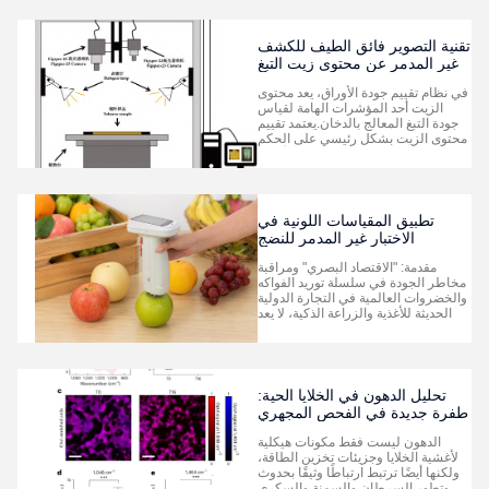
المستحلبة، والصلصات اللزجة شبه
الصلبة) ليس فقط المظهر الخارجي
لجودتها الجوهرية ونض...
تقنية التصوير فائق الطيف للكشف
غير المدمر عن محتوى زيت التبغ
المعالج بالمداخن
في نظام تقييم جودة الأوراق، يعد محتوى
الزيت أحد المؤشرات الهامة لقياس
جودة التبغ المعالج بالدخان.يعتمد تقييم
محتوى الزيت بشكل رئيسي على الحكم
التجريبي للمحترفينفي السنوات الأخيرة
، تكنولوجيا التصوير الفائق الطيفية ،
بسبب خصائصها في الجمع بين الرسوم
البيانية والطيفات ،أثبتت إمكانات
التطبيق في مجال ال...
تطبيق المقياسات اللونية في
الاختبار غير المدمر للنضج
والطازجة من الفواكه والخضروات
مقدمة: "الاقتصاد البصري" ومراقبة
مخاطر الجودة في سلسلة توريد الفواكه
والخضروات العالمية في التجارة الدولية
الحديثة للأغذية والزراعة الذكية، لا يعد
"لون المظهر" للفواكه والخضروات
العنصر البصري الأساسي لجذب
المستهلكين فحسب، بل هو أيضًا
"مقياس" لحالتها الفسيولوجية الداخلية.
من خضرة عدم النضج إلى احمرار ...
تحليل الدهون في الخلايا الحية:
طفرة جديدة في الفحص المجهري
الضوئي الصوتي بالأشعة تحت
الدهون ليست فقط مكونات هيكلية
الحمراء المتوسطة الطيفية
لأغشية الخلايا وجزيئات تخزين الطاقة،
ولكنها أيضًا ترتبط ارتباطًا وثيقًا بحدوث
وتطور السرطان والسمنة والسكري