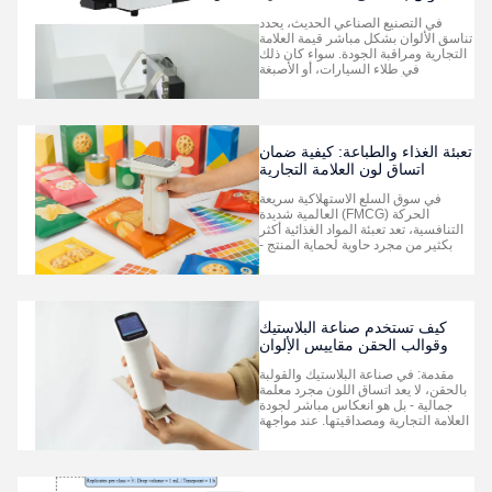
(سائل، مسحوق، صلب) ؟
في التصنيع الصناعي الحديث، يحدد
تناسق الألوان بشكل مباشر قيمة العلامة
التجارية ومراقبة الجودة. سواء كان ذلك
في طلاء السيارات، أو الأصبغة
البلاستيكية، أو المواد الكيميائية الدقيقة،
أو معالجة الأغذية، فإن مقياس الألوان /
مقياس الطيف الضوئي هو أداة دقيقة لا
غنى عنها في مختبر مراقبة الجودة.ومع
ذلك، يواج...
تعبئة الغذاء والطباعة: كيفية ضمان
اتساق لون العلامة التجارية
باستخدام مقياس لون؟
في سوق السلع الاستهلاكية سريعة
الحركة (FMCG) العالمية شديدة
التنافسية، تعد تعبئة المواد الغذائية أكثر
بكثير من مجرد حاوية لحماية المنتج -
فهي المتحدث الصامت باسم العلامة
التجارية. تخيل مستهلكًا يقف أمام أحد
أرفف السوبر ماركت، وينظر إلى نفس
رقائق بطاطس كوكا كولا أو لاي، فقط
ليلاحظ أن دفعات مختلفة من ...
كيف تستخدم صناعة البلاستيك
وقوالب الحقن مقاييس الألوان
للتحكم في اختلافات ألوان
مقدمة: في صناعة البلاستيك والقولبة
الدُفعات؟
بالحقن، لا يعد اتساق اللون مجرد معلمة
جمالية - بل هو انعكاس مباشر لجودة
العلامة التجارية ومصداقيتها. عند مواجهة
الإنتاج متعدد الدُفعات، واختلافات المواد
الخام، وخلط المواد المعاد تدويرها،
وتجميع الأجزاء المعقدة، كيف يحقق
القالبون تحكمًا دقيقًا في اللون؟ أولاً: