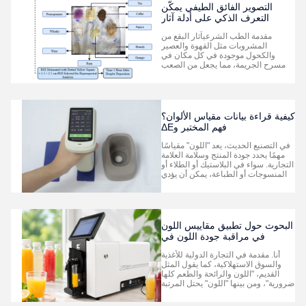
"كاب...
التصوير الفائق الطيفي يمكّن
التعرف الذكي على أدلة آثار
المشروبات في الطب الشرعي
مقدمة الطب الشرعيآثار البقع من
المشروبات مثل القهوة والعصير
والكحول موجودة في كل مكان في
مسرح الجريمة، مما يجعل من الصعب
جدا التمييز بين أنواعها بالعين
المجردة.تعتمد طرق الكشف التقليدية
في الغالب على أخذ العينات ومعالجة
التطور الكيميائي للونوالتي يمكن أن تضر
بسهولة بالأدلة المادية وتتسبب في ضرر
كيفية قراءة بيانات مقياس الألوان؟
المر...
فهم المختبر وΔE
في التصنيع الحديث، يعد "اللون" مقياسًا
مهمًا يحدد جودة المنتج وسلامة العلامة
التجارية. سواء في البلاستيك أو الطلاء أو
المنسوجات أو الطباعة، يمكن أن يؤدي
الاختلاف الطفيف في اللون إلى رفض
المنتج وخسارة مالية كبيرة. لتحديد كمية
الألوان وإدارتها بدقة، تعتمد فرق مراقبة
الجودة (QC) في جميع أنحاء العالم عل...
البحوث حول تطبيق مقاييس اللون
في مراقبة جودة اللون في
الأطعمة السائلة
أنا. مقدمة في التجارة الدولية للأغذية
والسوق الاستهلاكية، كما يقول المثل
القديم، "اللون والرائحة والطعم كلها
ضرورية"، ومن بينها "اللون" يحتل المرتبة
الأولى. إن لون الأطعمة السائلة (بما في
ذلك السوائل الموضحة، والسوائل