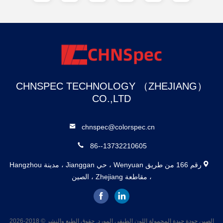
CHNSPEC TECHNOLOGY （ZHEJIANG）
CO.,LTD
chnspec@colorspec.cn
86--13732210605
رقم 166 من طريق Wenyuan ، حي Jianggan ، مدينة Hangzhou
، مقاطعة Zhejiang ، الصين
الصين جودة جيدة المحمولة اللون الطيفي المورد. حقوق الطبع والنشر © 2018-2026