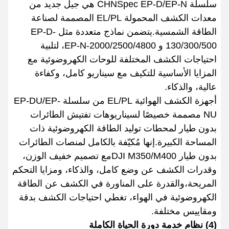
سلسلة CHNSpec EP-D/EP-N هي جيل جديد من
معدات الكشف المحمولة EL/PL المصممة لصناعة
الطاقة الشمسية.يتضمن نماذج متعددة مثل EP-D-
130/300/500 و EP-N-2000/2500/4800، لتلبية
احتياجات الكشف المختلفة للوحات الكهروضوئية مع
المزايا الأساسية للتكيف مع سيناريو كامل، وكفاءة
عالية، والذكاء.
أجهزة الكشف الهوائية EL/PL من سلسلة EP-DU/EP-
NU مصممة خصيصًا لسيناريوهات تفتيش الطائرات
بدون طيار لمحطات توليد الطاقة الكهروضوئية ذات
المساحة الكبيرة.إنها مُكيّفة بالكامل لمنصات الطائرات
بدون طيار DJI M350/M400مع تصميم خفيف الوزن،
وقدرات الكشف عن وضع كامل، والذكاء، ومزايا التحكم
المريحة،والقدرة على المناورة في الكشف عن الطاقة
الكهروضوئية في الهواء، تغطي احتياجات الكشف بدقة
ومقاييس مختلفة.
(4) نظام خدمة دورة الحياة الكاملة