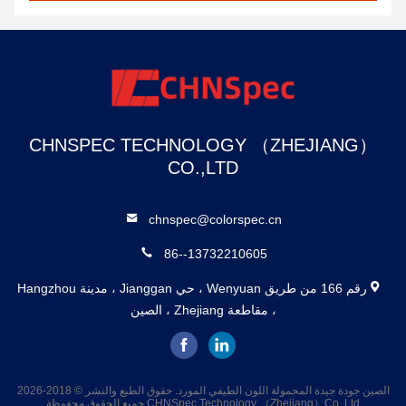
CHNSPEC TECHNOLOGY （ZHEJIANG）
CO.,LTD
chnspec@colorspec.cn
86--13732210605
رقم 166 من طريق Wenyuan ، حي Jianggan ، مدينة Hangzhou
، مقاطعة Zhejiang ، الصين
الصين جودة جيدة المحمولة اللون الطيفي المورد. حقوق الطبع والنشر © 2018-2026
CHNSpec Technology （Zhejiang）Co.,Ltd جميع الحقوق محفوظة