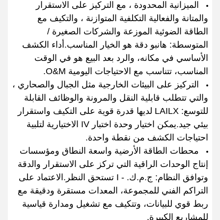
الميزانية المحدودة ، مع التركيز على الاستقرار
والمتانة والفعالية التكلفية المتوازنة ، والتكيف مع
الطاقة الضوئية الموزعة والشركات الصغيرة /
المتوسطة: هانبو دقة هو الخيار المناسب.أداء الكشف
الأساسي في مكانه، والرد بعد البيع هو في الوقت
المناسب، تتناسب مع الاحتياجات اليومية O&M.
التركيز على البيئات الخارجية مثل الجبال والصحاري ،
والتي تتطلب قابلية النقل والمرونة والوظائف القابلة
للتوسع: LAILX لديها قدرة قوية على التكيف واستقرار
بيئي جيد.يمكن اختيار وحدة اختبار IV الاختيارية لتلبية
احتياجات الكشف من نقطة واحدة.
محطات الطاقة الأرضية واسعة النطاق ومؤسسات
إنتاج الوحدات الراقية التي تركز على الاستقرار والدقة
وتوافق النظام: ج.م.ك. - I تستحق النظر.الاعتماد على
التراكم الفني للمجموعة، المعدات مستقرة ودقيقة مع
ربط قوي للبيانات، وتتكيف مع تشغيل ومدارة قياسية
للمشاريع الكبيرة.