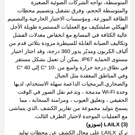
المتوسطة، تواجه الشركات الضوئية الصغيرة
والمتوسطة الحجم، وفرق تشغيل وتصميم محطات
الطاقة الموزعة، ومؤسسات الاختبار الخارجية.والتصميم
الهيكلي صلبتتكيف مع العمليات المستمرة طويلة الأجل
عالية الكثافة في المصانع مع انخفاض معدلات الفشل
وتكاليف الصيانة القابلة للسيطرة.مزودة بثلاثي قدم من
ألياف الكربون ومدبّر يدور 360 درجة، وقد اجتاز اختبار
مستوى الحماية IP67. يمكن أن تعمل بشكل مستقر
في نطاق درجة حرارة واسع من -10 °C إلى 40 °C
وفي المناطق المعقدة مثل الجبال
والصحاري.البرمجيات الداعمة سهلة الاستخدام، لديها
وحدة Wi-Fi مدمجة ، وتدعم نقل الصور في الوقت
الحقيقي ، وتعليق العيوب ، ومزامنة السحابة ، مما
يسمح بتوليد مجموعة من تقارير الكشف ،الذي يتماشى
مع العمليات الموحدة لاختبار الطرف الثالث.
(3) LAILX (سوزو)
تركز LAILX على مجال الكشف عن محطات توليد