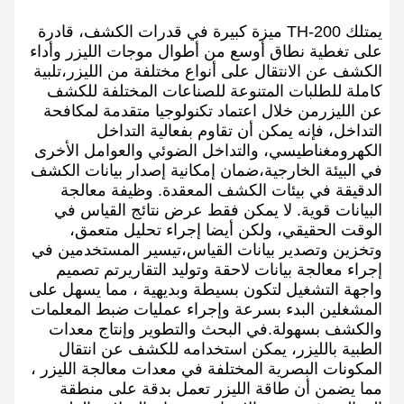
يمتلك TH-200 ميزة كبيرة في قدرات الكشف، قادرة
على تغطية نطاق أوسع من أطوال موجات الليزر وأداء
الكشف عن الانتقال على أنواع مختلفة من الليزر،تلبية
كاملة للطلبات المتنوعة للصناعات المختلفة للكشف
عن الليزرمن خلال اعتماد تكنولوجيا متقدمة لمكافحة
التداخل، فإنه يمكن أن تقاوم بفعالية التداخل
الكهرومغناطيسي، والتداخل الضوئي والعوامل الأخرى
في البيئة الخارجية،ضمان إمكانية إصدار بيانات الكشف
الدقيقة في بيئات الكشف المعقدة. وظيفة معالجة
البيانات قوية. لا يمكن فقط عرض نتائج القياس في
الوقت الحقيقي، ولكن أيضا إجراء تحليل متعمق،
وتخزين وتصدير بيانات القياس،تيسير المستخدمين في
إجراء معالجة بيانات لاحقة وتوليد التقاريرتم تصميم
واجهة التشغيل لتكون بسيطة وبديهية ، مما يسهل على
المشغلين البدء بسرعة وإجراء عمليات ضبط المعلمات
والكشف بسهولة.في البحث والتطوير وإنتاج معدات
الطبية بالليزر، يمكن استخدامه للكشف عن انتقال
المكونات البصرية المختلفة في معدات معالجة الليزر ،
مما يضمن أن طاقة الليزر تعمل بدقة على منطقة