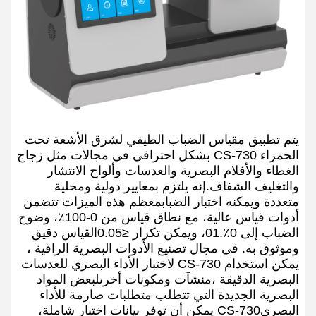
يتم تطبيق مقياس الضباب الطيفي لشرق الأشعة تحت
الحمراء CS-730 بشكل احترافي في مجالات مثل زجاج
الغطاء والأفلام البصرية والعدسات وألواح الانتشار
والتغليف الشفاف.إنه يلتزم بمعايير دولية ومحلية
متعددة ويمكنه اختبار الضبابمعظم هذه الميزات تتضمن
أدوات قياس عالية، مع نطاق قياس من 0-100٪، وضوح
الضباب إلى 0٪.01، ويمكن تكرار ≤0.05القياس دقيق
وموثوق به. في مجال تصنيع الأدوات البصرية الراقية ،
يمكن استخدام CS-730 لاختبار الأداء البصري للعدسات
البصرية الدقيقة ،منشآت ومكونات أخرىلبعض المواد
البصرية الجديدة التي تتطلب متطلبات صارمة للأداء
البصريCS-730 يمكن أن توفر بيانات اختبار شاملة،