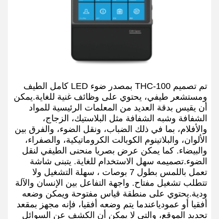
تم تصميم THC-100 بمصدر ضوء LED كامل الطيف
ومستشعر طيفي، يحتوي على وظائف غنية للغاية.يمكن
أن يقيس بدقة العديد من المعلمات الرئيسية للمواد
الشفافة وشبه الشفافة مثل البلاستيك، الزجاج،
والأفلام، بما في ذلك الضباب، ونقل الضوء، والفرق بين
الألوان، والبلاتينوم الكوبالت الكروماتيكية، والصفراء،
والبيضاء. كما يمكن عرض بصريا منحنى الطيفي لنقل
الضوء.تصميمه سهل الاستخدام للغاية. يتبنى شاشة
تعمل باللمس بطول 7 بوصات ، سهلة التشغيل ولا
تتطلب تشغيل مفتاح. واجهة التفاعل بين الإنسان والآلة
ودية.يحتوي على منطقة قياس مفتوحة ويمكن وضعه
أفقيا أو عمودياعندما يتم وضعه أفقيا، فإنه مجهز بمقعد
تحديد الموقع، والتي لا يمكن أن الكشف عن السوائل