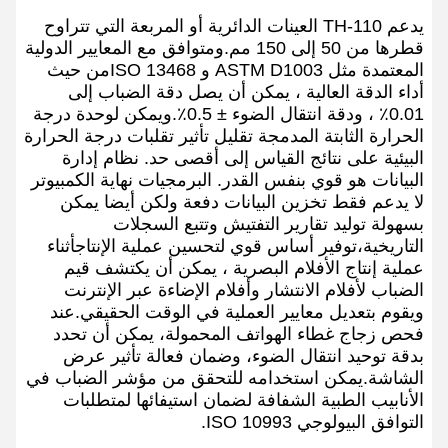
يدعم TH-110 العينات الدائرية أو المربعة التي تتراوح
قطرها من 50 إلى 150 مم.ومتوافق مع المعايير الدولية
المعتمدة مثل ASTM D1003 و ISO 13468من حيث
أداء الدقة العالية ، يمكن أن يصل دقة الضباب إلى
0.01٪ ، ودقة انتقال الضوء ± 0.5٪.ويمكن لوحدة درجة
الحرارة الثابتة المدمجة تقليل تأثير تقلبات درجة الحرارة
البيئية على نتائج القياس إلى أقصى حد. نظام إدارة
البيانات هو قوي بنفس القدر. البرمجيات نهاية الكمبيوتر
لا يدعم فقط تخزين البيانات دفعة ولكن أيضا يمكن
بسهولة توليد تقارير التفتيش وتتبع السجلات
التاريخية،توفير أساس قوي لتحسين عملية الإنتاجأثناء
عملية إنتاج الأفلام البصرية ، يمكن أن يكتشف قيم
الضباب لأفلام الانتشار وأفلام الإضاءة عبر الإنترنت
ويقوم بتعديل معايير العملية في الوقت الحقيقي.عند
فحص زجاج غطاء الهواتف المحمولة، يمكن أن تحدد
بدقة توحيد انتقال الضوء، وضمان فعالة تأثير عرض
الشاشة.يمكن استخدامه للتحقق من مؤشر الضباب في
الأنابيب الطبية الشفافة لضمان استيفائها لمتطلبات
التوافق البيولوجي ISO 10993.