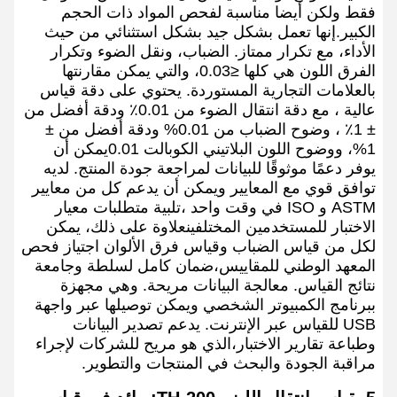
فقط ولكن أيضا مناسبة لفحص المواد ذات الحجم
الكبير.إنها تعمل بشكل جيد بشكل استثنائي من حيث
الأداء، مع تكرار ممتاز. الضباب، ونقل الضوء وتكرار
الفرق اللون هي كلها ≤0.03، والتي يمكن مقارنتها
بالعلامات التجارية المستوردة. يحتوي على دقة قياس
عالية ، مع دقة انتقال الضوء من 0.01٪ ودقة أفضل من
± 1٪ ، وضوح الضباب من 0.01% ودقة أفضل من ±
1%، ووضوح اللون البلاتيني الكوبالت 0.01يمكن أن
يوفر دعمًا موثوقًا للبيانات لمراجعة جودة المنتج. لديه
توافق قوي مع المعايير ويمكن أن يدعم كل من معايير
ASTM و ISO في وقت واحد ،تلبية متطلبات معيار
الاختبار للمستخدمين المختلفينعلاوة على ذلك، يمكن
لكل من قياس الضباب وقياس فرق الألوان اجتياز فحص
المعهد الوطني للمقاييس،ضمان كامل لسلطة وجامعة
نتائج القياس. معالجة البيانات مريحة. وهي مجهزة
ببرنامج الكمبيوتر الشخصي ويمكن توصيلها عبر واجهة
USB للقياس عبر الإنترنت. يدعم تصدير البيانات
وطباعة تقارير الاختبار،الذي هو مريح للشركات لإجراء
مراقبة الجودة والبحث في المنتجات والتطوير.