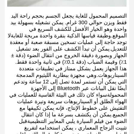
التصميم المحمول للغاية يجعل الجسم بحجم راحة اليد
فقط ويزن حوالي 300 غرام. يمكن تشغيله بسهولة بيد
واحدة وهو الخيار الأفضل للكشف السريع في
الموقع.وظيفة قياسها الذكية بنقرة واحدة مريحة للغايةلا
توجد حاجة إلى عمليات تسخين مسبقة صعبة أو معقدة
للتعديل.يمكن أن تبدأ الكشف على الفور بعد تشغيل
الجهاز وبصورة دقيقة الخروج من انتقال الضوء (دقة ±
1٪) وقيمة الضباب (دقة 0.1٪) في ثانية واحدة فقط.
هذا الجهاز يعمل بشكل ممتاز في تطبيقات متعددة
السيناريوهات.وهي مجهزة ببطارية الليثيوم المدمجة
التي يمكن أن تستمر لمدة تصل إلى 12 ساعة وتدعم
أيضًا نقل البيانات عبر Bluetooth إلى الأجهزة
المحمولةسواء كان ذلك في البيئة القاسية للعمليات في
الهواء الطلق أو السيناريوهات سريعة وتيرة عمليات
التفتيش على خطوط الإنتاج، فإنه يمكن تكييفها مع
الجميع.يمكن أن يكتشف بسرعة ما إذا كان انتقال
الضوء من فيلم السيارة يلبي المعايير التنظيميةقبل
تثبيت الزجاج المعماري ، يمكن استخدامه لتفريغ