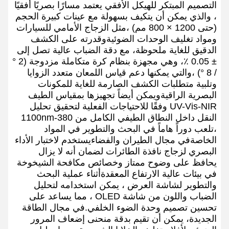
التصميم المبتكر للهيكل الأفقي يعتمد مسارًا بصريًا أفقيًا
، والذي يمكن أن يتكيف بسهولة مع عينات كبيرة الحجم
(حتى 1200 × 800 مم) ،مثل الزجاج الأمامي للسيارات
ومواد تغليف الوحدات الضوئيةوقدرته على الكشف
الدقيق للغاية ملحوظة، مع دقة الضباب عالية تصل إلى
± 0.05 ٪، وهي مجهزة بنظام كرة متكاملة مزدوجة (2 °
/ 8 °) ،والتي يمكنها دعم قياس اللمعان متعدد الزوايا
وتلبية متطلبات الكشف الصارمة للغاية للمكونات
البصرية الراقيةويمكن أيضاً تجهيزها بمقياس الطيف
UV-Vis-NIR وفقًا للاحتياجات الفعلية لتحقيق تحليل
النقل داخل النطاق الطيفي الكامل من 380-1100nm
،تلعب دوراً هاماً في البحث والتطوير في المواد
الخاصةفي مجال الطيران والفضاءيستخدم لاختبار الأداء
البصري لزجاج نافذة الطائرات لضمان أنه لا يزال
يحافظ على وضوح ممتاز وخصائص مكافحة الشيخوخة
في بيئات عالية الارتفاع المعقدةأثناء عملية البحث
والتطوير لشاشة العرض ، يمكن استخدامه لتحليل
الضباب واللون من شاشة OLED ، مما يساعد على
تحسين تصميم وحدة الضوء الخلفي.في مجال الطاقة
الجديدة، يمكن أن تقيم بدقة منحنى إضعاف المرور