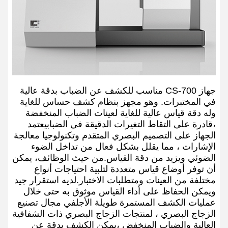
جهاز CS-700 مناسب للكشف عن الضباب بدقة عالية
في المختبرات. وهو مجهز بنظام كشف حساس للغاية
وله دقة قياس عالية للغاية لعينات الضباب المنخفضة
،قادرة على التقاط التغيرات الدقيقة في الضبابيعتمد
الجهاز على التصميم البصري المتقدم وتكنولوجيا معالجة
الإشارات ، مما يقلل بشكل فعال من تداخل الضوء
الضوئي ويزيد من دقة القياس.من حيث الوظائف، يمكن
أن توفر أوضاع قياس متعددة لتلبية احتياجات أنواع
مختلفة من العينات ومتطلبات الاختبار.لديه استقرار جيد
ويمكن الحفاظ على أداء القياس موثوق به حتى خلال
عمليات الكشف المستمرة طويلة الأجلفي مجال تصنيع
الزجاج البصري ، لمنتجات الزجاج البصري ذات الشفافية
العالية والضباب المنخفض ،يمكن الكشف بدقة عن