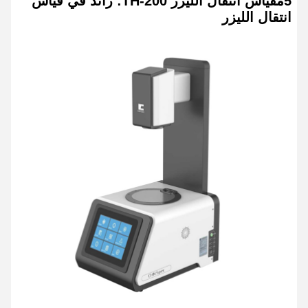
5مقياس انتقال الليزر TH-200: رائد في قياس
انتقال الليزر