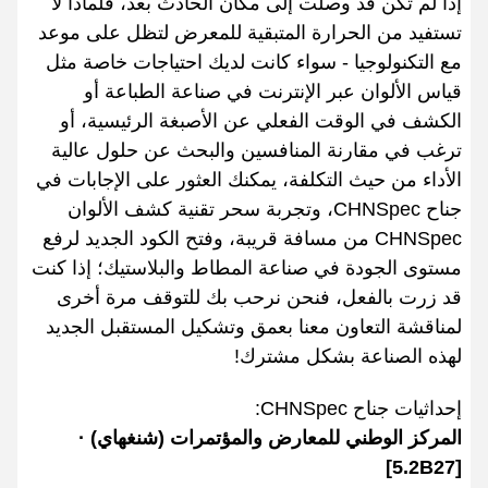
إذا لم تكن قد وصلت إلى مكان الحادث بعد، فلماذا لا
تستفيد من الحرارة المتبقية للمعرض لتظل على موعد
مع التكنولوجيا - سواء كانت لديك احتياجات خاصة مثل
قياس الألوان عبر الإنترنت في صناعة الطباعة أو
الكشف في الوقت الفعلي عن الأصبغة الرئيسية، أو
ترغب في مقارنة المنافسين والبحث عن حلول عالية
الأداء من حيث التكلفة، يمكنك العثور على الإجابات في
جناح CHNSpec، وتجربة سحر تقنية كشف الألوان
CHNSpec من مسافة قريبة، وفتح الكود الجديد لرفع
مستوى الجودة في صناعة المطاط والبلاستيك؛ إذا كنت
قد زرت بالفعل، فنحن نرحب بك للتوقف مرة أخرى
لمناقشة التعاون معنا بعمق وتشكيل المستقبل الجديد
لهذه الصناعة بشكل مشترك!
إحداثيات جناح CHNSpec:
المركز الوطني للمعارض والمؤتمرات (شنغهاي) ·
[5.2B27]