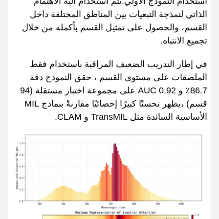
استخدام النموذج الأولي.يتم استخدام آلية الاهتمام
الذاتي لنمذجة التبعيات بين المناطق المختلفة داخل
القسم، والحصول على تمثيل القسم بأكمله من خلال
تجميع الانتباه.
في إطار التدريب الضعيف المراقبة باستخدام فقط
الملصقات على مستوى القسم ، حقق النموذج دقة
86.7٪ و AUC 0.92 على مجموعة اختبار مستقلة (94
قسم) ،يظهر تحسنًا كبيرًا إحصائيًا مقارنةً بنماذج MIL
الأساسية السائدة مثل TransMIL و CLAM.