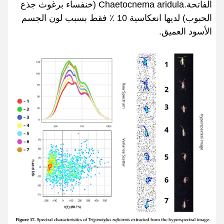
الفاتحة.Chaetocnema aridula (خنفساء برغوث جذع
الحبوب) لديها انعكاسية 10 ٪ فقط بسبب لون الجسم
الأسود العميق.