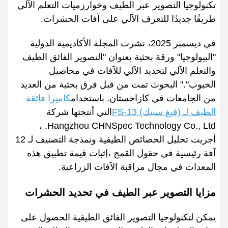
تكنولوجيا التصوير عبر الطيف وخوارزميات التعلم الآلي
طريقًا جديدًا للتعرف الآلي على آفات الحشرات.
في ديسمبر 2025، نشرت المجلة الأكاديمية الدولية
"البيولوجيا" ورقة بحثية بعنوان "التصوير الفائق الطيف
والتعلم الآلي لتحديد الآلي للآفات في محاصيل
الحبوب"." البحوث تمت من قبل فرق بحثية من العديد
من الجامعات في كازاخستان. باستخدام
كاميرا فائقة
الطيف لـ (فيغ سبيك) FS-13
التي أنتجتها شركة
Hangzhou CHNSpec Technology Co., Ltd. ،
أجريت تحليل الخصائص الطيفية ونمذجة التصنيف لـ 12
آفة رئيسية في حقول القمح ،إثبات قيمة تطبيق هذه
المعدات في مجال مراقبة الآفات الزراعية.
مزايا التصوير عبر الطيف في تحديد الحشرات
يمكن لتكنولوجيا التصوير الفائق الطيفية الحصول على