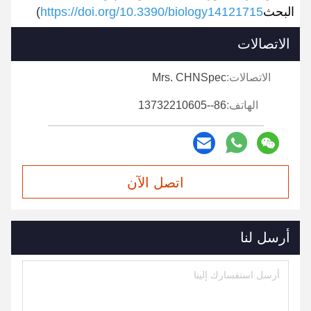
البحث
https://doi.org/10.3390/biology14121715
)
الاتصالات
الاتصالات:
Mrs. CHNSpec
الهاتف:
86--13732210605
اتصل الآن
أرسل لنا