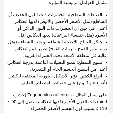
تشمل العوامل الرئيسية المؤثرة:
الصبغات السطحية: الحشرات ذات اللون الخفيف أو
الساطع (مثل الأصفر الأخضر والأبيض) لديها انعكاس
أعلى، في حين أن الحشرات ذات اللون الداكن أو
الأسود (مثل خنفساء البراغيث) لديها انعكاس أقل.
هيكل الجناح: الأجنحة الشفافة أو شبه الشفافة (مثل
ذبابة بذور القمح ، ثريبات القمح) تظهر قمم انعكاس
عالية في منطقة الأشعة تحت الحمراء القريبة.
نسيج السطح: تتمتع البصيلات الناعمة بدرجة انعكاس
أعلى من أسطح الجسم الخام أو الشعرية.
أنواع الكيتين: تؤثر الأشكال البلورية المختلفة للكيتين
(أنواع α و β و γ) على خصائص امتصاص الطيف.
على سبيل المثال ، Trigonotylus ruficornis (حشرة
mirid ذات القرن الأحمر) لديها انعكاسية تصل إلى 90 ∼
110 ٪ بسبب لون الجسم الأصفر الخضراء