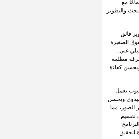
التي أطلقتها تتكيف تمامًا مع
لبحث والتطوير
مجهزة بنظام تصوير فائق
 مثل الشقوق الصغيرة
يلي غني.
الذي لا يتطلب إنشاء غرفة مظلمة
ويحسن كفاءة
رف على العيوب تعمل
 اليدوي ويحسن
 الصور، مما
ى تصميم
ير البرنامج
ز الشريطي للوحدة لتحقيق