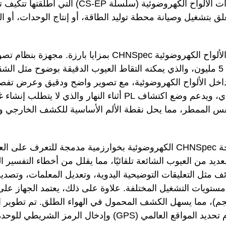
الذكاء الاصطناعي الذكية. إن أجهزة الكشف PL ذات الألواح الكهروضوئية (سلسلة CS-EP) 
ق بتشغيل وصيانة محطة توليد الطاقة، أو إنتاج الوحدات، أو ا
من حيث أداء المنتج، تتمتع أجهزة كشف PL ذات الألواح الكهروضوئية CHNSpec بمزايا بارزة. 
الطيف متطور، يتراوح نطاق البكسل من 1.3 إلى 5 مليون، والذي يمكنه التقاط العيوب الدقيقة بوضوح
داخل الألواح الكهروضوئية، مع تصوير واضح ودقيق وعرض تفص
يخترق الجهاز القيود البيئية للكشف عن PL التقليدي، ويدعم وضع اكتشاف PL أثناء النهار و
س الممطر، مما يحل نقطة الألم الأساسية للكشف الخارجي 
فيما يتعلق بالوظائف الذكية، يتميز كاشف PL للوحة CHNSpec الكهروضوئية بخوارزمية مدمجة للتع
عديد من العيوب الشائعة تلقائيًا، مما يقلل من أخطاء التفسير
مثل التعليقات التوضيحية اليدوية، وتعديل المعلمات، وتصدير
ويات التشغيل المختلفة. علاوة على ذلك، يعتمد الجهاز عل
 الوزن (النسخة المحمولة تزن أقل من 1 كجم)، مما يسهل الكشف المحمول في الهواء الطلق. تم تطو
الداعم بشكل جيد، ويدعم تحديد المواقع عبر نظام تحديد المواقع العالمي (GPS) وإدخال الرم