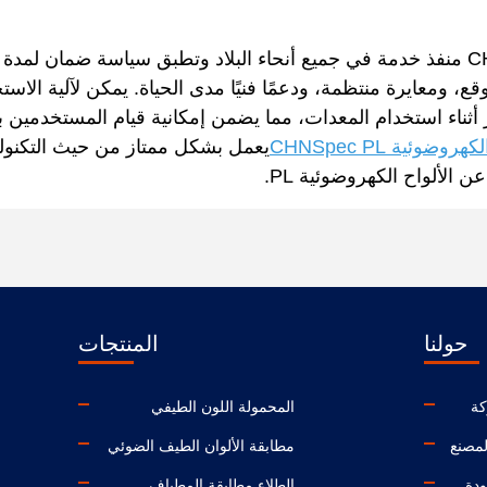
فيما يتعلق بخدمة ما بعد البيع، تمتلك CHNSpec 21 منفذ خدمة في جميع أنحاء البلاد وتطبق سياسة ضمان
موقع، ومعايرة منتظمة، ودعمًا فنيًا مدى الحياة. يمكن لآلية الاس
ر أثناء استخدام المعدات، مما يضمن إمكانية قيام المستخدمين ب
ضوئية CHNSpec PL
يعمل بشكل ممتاز من حيث التكنولوج
 الألواح الكهروضوئية PL.
حولنا
المنتجات
كة
المحمولة اللون الطيفي
لمصنع
مطابقة الألوان الطيف الضوئي
ودة
الطلاء مطابقة المطياف