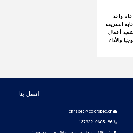
 لمدة عام واحد
تجابة السريعة
تنفيذ أعمال
يا والأداء
اتصل بنا
chnspec@colorspec.cn
86--13732210605
رقم 166 من طريق Wenyuan ، حي Jianggan ،