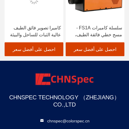
سلسلة كاميرات FS1A -
كاميرا تصوير فائق الطيف
مسح خطي فائقة الطيف،
عالية الثبات للساحل والبيئة
نطاق 900-2500 نانومتر
البحرية
احصل على أفضل سعر
احصل على أفضل سعر
CHNSPEC TECHNOLOGY （ZHEJIANG）
CO.,LTD
chnspec@colorspec.cn