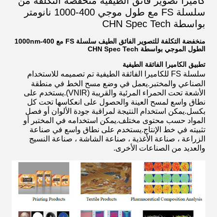
كاميرا تصوير فائق الطيفية منخفضة التكلفة من
سلسلة FS مع طول موجي 400-1000 نانومتر
بواسطة CHN Spec Tech
منخفضة التكلفة للتصوير الفائق الطيف سلسلة FS مع 400-1000nm
الطول الموجي بواسطة CHN Spec Tech
تطبيق الكاميرا الفائقة الطيفية
سلسلة FS للكاميرا الفائقة الطيفية
تم تصميمه للاستخدام
الصناعي والمختبر.يعمل في وضع مسح الخط في منطقة
الأشعة تحت الحمراء المرئية والقريبة (VNIR).يستخدم على
نطاق واسع لمسح العينة والحصول على انعكاسها تحت كل
بكسل.يمكن استخدام النتيجة لمراقبة جودة الألوان أو فصل
المواد حسب محتوى مختلف.يمكن استخدامه في المختبر أو
تثبيته في خط الإنتاج.يستخدم على نطاق واسع في صناعة
الزراعة ، صناعة الأغذية ، صناعة الشاشة ، صناعة النسيج
والعديد من الصناعات الأخرى.