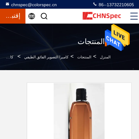
chnspec@colorspec.cn
86--13732210605
إقتباس
المنتجات
>
>
>
المنزل
المنتجات
كاميرا التصوير الفائق الطيفي
كاميرا أورانج Hyperspectral Camera 400-1000nm مدى الطول الموجي المصنوع بواسطة CHN Spec Tech