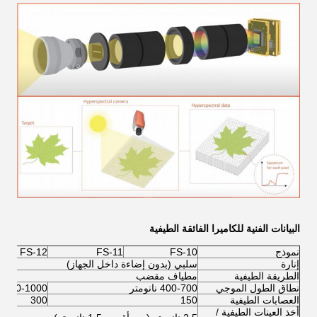
البيانات الفنية للكاميرا الفائقة الطيفية
نموذج
FS-10
FS-11
FS-12
إنارة
سلبي (بدون إضاءة داخل الجهاز)
الطريقة الطيفية
مطياف مقضب
نطاق الطول الموجي
400-700 نانومتر
400-1000 نانومتر
العصابات الطيفية
150
300
أخذ العينات الطيفية /