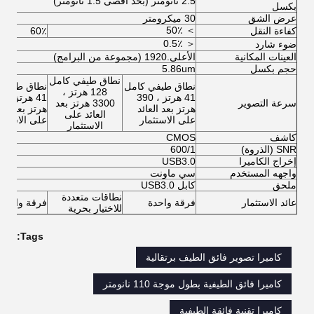
2.5 نانومتر (بحد أقصى 1.5 نانومتر)
بكسل
عرض الشق
30 ميكرومتر
＞ 50٪
كفاءة النقل
60٪
＜ 0.5٪
ضوء شارد
العينات المكانية
الأعلى.1920 (مجموعة من البرامج)
حجم بكسل
5.86um
نطاق طيفي كامل
نطاق طيفي كامل
نطاق طيفي 
128 هرتز ،
41 هرتز ، 390
41 ه
سرعة التصوير
3300 هرتز بعد
هرتز بعد العائد
هرتز بعد العا
العائد على
على الاستثمار
على الاستثم
الاستثمار
كاشف
CMOS
SNR (الذروة)
600/1
إخراج الكاميرا
USB3.0
واجهه المستخدم
سي ماونت
ملحق
كابل USB3.0
نطاقات متعددة
عائد الاستثمار
فرقة واحدة
فرقة واحدة
للاختيار بحرية
Tags:
كاميرا تصوير فائق الطيف برتقالية
كاميرا فائق الطيفية بطول موجة 110 نانومتر
كاميرا تقنية فائقة الطيفية