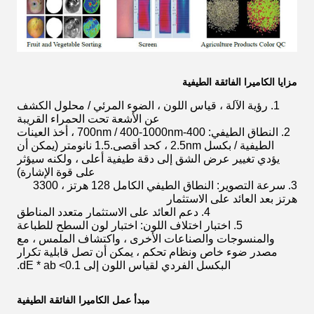
مزايا الكاميرا الفائقة الطيفية
1. رؤية الآلة ، قياس اللون ، الضوء المرئي / محلول الكشف
عن الأشعة تحت الحمراء القريبة
2. النطاق الطيفي: 400-700nm / 400-1000nm ، أخذ العينات
الطيفية / بكسل 2.5nm ، كحد أقصى.1.5 نانومتر (يمكن أن
يؤدي تغيير عرض الشق إلى دقة طيفية أعلى ، ولكنه سيؤثر
على قوة الإشارة)
3. سرعة التصوير: النطاق الطيفي الكامل 128 هرتز ، 3300
هرتز بعد العائد على الاستثمار
4. دعم العائد على الاستثمار متعدد المناطق
5. اختبار اختلاف اللون: اختبار لون السطح للطباعة
والمنسوجات والصناعات الأخرى ، واكتشاف الملمس ، مع
مصدر ضوء خاص ونظام تحكم ، يمكن أن تصل قابلية تكرار
البكسل الفردي لقياس اللون إلى dE * ab <0.1.
مبدأ عمل الكاميرا الفائقة الطيفية