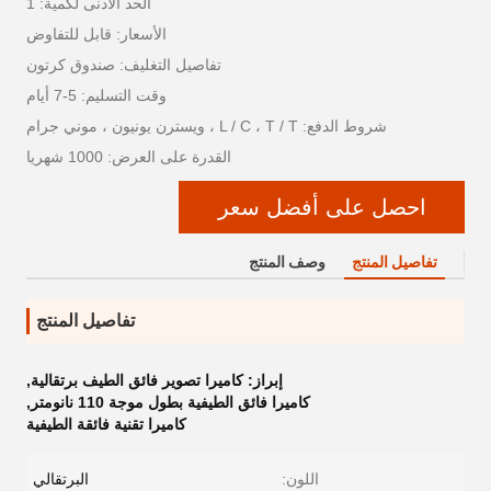
الحد الأدنى لكمية: 1
الأسعار: قابل للتفاوض
تفاصيل التغليف: صندوق كرتون
وقت التسليم: 5-7 أيام
شروط الدفع: L / C ، T / T ، ويسترن يونيون ، موني جرام
القدرة على العرض: 1000 شهريا
احصل على أفضل سعر
تفاصيل المنتج
وصف المنتج
تفاصيل المنتج
إبراز:
كاميرا تصوير فائق الطيف برتقالية
,
كاميرا فائق الطيفية بطول موجة 110 نانومتر
,
كاميرا تقنية فائقة الطيفية
اللون:
البرتقالي