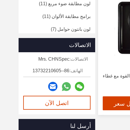
لون مطابقة ضوء مربع
(11)
برامج مطابقة الألوان
(11)
لون بانتون حوامل
(7)
مقياس نفاذية الضوء
(19)
الاتصالات
مقياس الطيف الإشعاعي المحمول
الاتصالات:
Mrs. CHNSpec
(1)
الهاتف:
86--13732210605
مقياس الانكسار الضوئي عبر
لقوة مع غطاء
الإنترنت
(4)
محلل نقل الأشعة فوق البنفسجية
(2)
اتصل الآن
ل سعر
أنظمة التصوير
(3)
أرسل لنا
مقياس الطيف
(1)