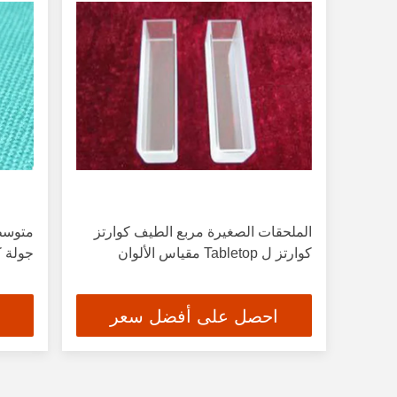
الملحقات الصغيرة مربع الطيف كوارتز
متوسط
كوارتز ل Tabletop مقياس الألوان
جولة ك
احصل على أفضل سعر