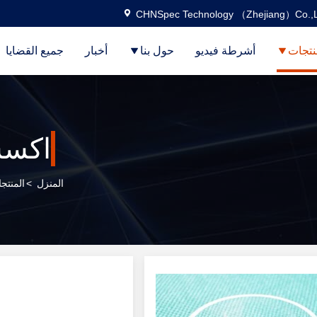
CHNSpec Technology （Zhejiang）Co.,L
نتجات
أشرطة فيديو
حول بنا
أخبار
جميع القضايا
اكسس
المنزل
>
المنتج