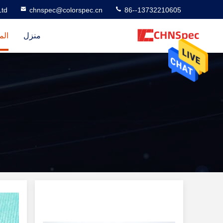
td
chnspec@colorspec.cn
86--13732210605
منزل
الم