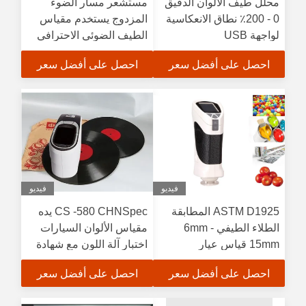
محلل طيف الألوان الدقيق
مستشعر مسار الضوء
0 - 200٪ نطاق الانعكاسية
المزدوج يستخدم مقياس
لواجهة USB
الطيف الضوئي الاحترافي
في علم الأحياء ، محلل
احصل على أفضل سعر
احصل على أفضل سعر
ألوان الصورة 2 ° / 10 °
زاوية المراقبة
فيديو
فيديو
ASTM D1925 المطابقة
CS -580 CHNSpec يده
الطلاء الطيفي 6mm -
مقياس الألوان السيارات
15mm قياس عيار
اختبار آلة اللون مع شهادة
CE
احصل على أفضل سعر
احصل على أفضل سعر