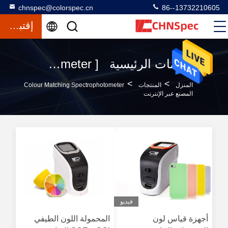
chnspec@colorspec.cn
86--13732210605
إقتباس
الكلمات الرئيسية [ colour matching spectrophotometer ] تطابق 120 المنتجات
>
>
المنزل
المنتجات
Colour Matching Spectrophotometer
المصنع عبر الإنترنت
فيديو
أجهزة قياس لون
المحمولة اللون الطيفي