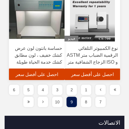
فيديو
نوع الكمبيوتر التلقائي
حساسة بانتون لون عرض
الرقمية الضباب متر ASTM
كشك خفيف ، لون مطابق
و ISO الزجاج الشفافية متر
كشك خدمة الحياة طويلة
احصل على أفضل سعر
احصل على أفضل سعر
6
5
4
3
2
1
10
9
8
7
الاتصالات