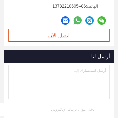
الهاتف:
86--13732210605
اتصل الآن
أرسل لنا