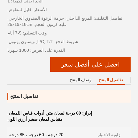
الحد الأدنى لكمية: 1
الأسعار: قابل للتفاوض
تفاصيل التغليف: المربع الداخلي: حزمة الرغوة الصندوق الخارجي:
علبة كرتون الحجم: 25x19x18cm
وقت التسليم: 5-7 أيام
شروط الدفع: L/C, T/T, ويسترن يونيون,
القدرة على العرض: 1000 شهريا
احصل على أفضل سعر
تفاصيل المنتج
وصف المنتج
تفاصيل المنتج
إبراز:
60 درجة لمعان متر
,
أدوات قياس اللمعان
,
مقياس لمعان صغير أزرق اللون
زاوية الاختبار:
20 درجة ، 60 درجة ، 85 درجة