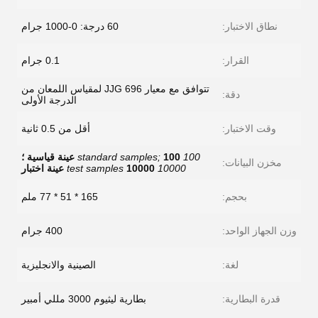
نطاق الاختبار:
60 درجة: 0-1000 جرام
القرار:
0.1 جرام
تتوافق مع معيار JJG 696 لمقياس اللمعان من
دقة:
الدرجة الأولى
وقت الاختبار:
أقل من 0.5 ثانية
100 standard samples;
100 عينة قياسية ؛
مخزن البيانات:
10000 test samples
10000 عينة اختبار
بحجم:
165 * 51 * 77 ملم
وزن الجهاز الواحد:
400 جرام
لغة:
الصينية والانجليزية
قدرة البطارية:
بطارية ليثيوم 3000 مللي أمبير