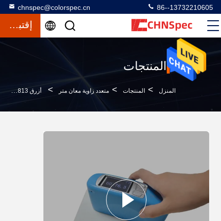
chnspec@colorspec.cn
86--13732210605
إقتباس
المنتجات
>
>
>
المنزل
المنتجات
متعدد زاوية معان متر
أزرق ISO 2813 دهان ميني معان متر دهانات وورنيش 20 60 و 85 درجة