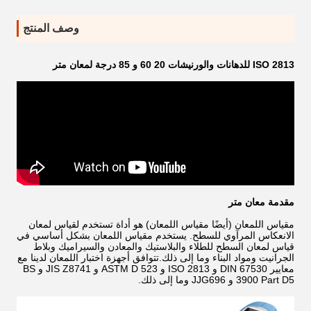
وصف المنتج
ISO 2813 للدهانات والورنيشات 20 60 و 85 درجة لمعان متر
مقدمة معان متر
مقياس اللمعان (أيضًا مقياس اللمعان) هو أداة تستخدم لقياس لمعان
الانعكاس المرآوي للسطح. يستخدم مقياس اللمعان بشكل أساسي في
قياس لمعان السطح للطلاء والبلاستيك والمعادن والسيراميك وبلاط
الجرانيت ومواد البناء وما إلى ذلك.تتوافق أجهزة اختبار اللمعان لدينا مع
معايير DIN 67530 و ISO 2813 و ASTM D 523 و JIS Z8741 و BS
3900 Part D5 و JJG696 وما إلى ذلك.