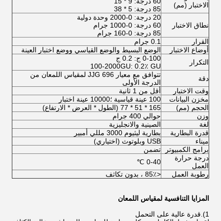
60 درجة: 9 * 15
الاختبار (مم)
85 درجة: 5 * 38
20 درجة: 0-2000 وحدة دولية
نطاق الاختبار
60 درجة: 0-1000 جرام
85 درجة: 0-160 جرام
القرار
0.1 جرام
أوضاع الاختبار
الوضع البسيط والوضع القياسي ووضع اختبار العينة
0-100 ج: 0.2 ج
التكرار
100-2000GU: 0.2٪ GU
تتوافق مع معيار JJG 696 لمقياس اللمعان من
دقة
الدرجة الأولى
وقت الاختبار
أقل من 1 ثانية
مخزن البيانات
100 عينة قياسية ؛10000 عينة اختبار
الحجم (مم)
165 * 51 * 77 (الطول * العرض * الارتفاع)
وزن
حوالي 400 جرام
لغة
الصينية والانجليزية
قدرة البطارية
بطارية ليثيوم 3000 مللي أمبير
ميناء
USB وبلوتوث (اختياري)
برامج الكمبيوتر
تضمن
درجة حرارة
0-40 ℃
العمل
رطوبة العمل
<85٪ ، بدون تكاثف
المزايا التنافسية لمقياس اللمعان
1).قدرة عالية على التحمل