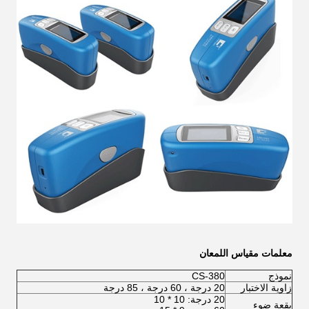
معلمات مقياس اللمعان
نموذج
CS-380
زاوية الاختبار
20 درجة ، 60 درجة ، 85 درجة
20 درجة: 10 * 10
بقعة ضوء