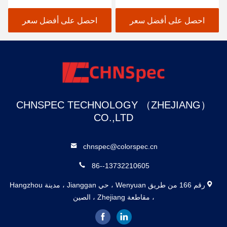
ISO 2813 20 ° 60 ° 85 °
اللمعان الصغير للدهانات
زاوية الاختبار JJG 696
والورنيشات CS-380
احصل على أفضل سعر
احصل على أفضل سعر
قياسي
CHNSPEC TECHNOLOGY （ZHEJIANG）
CO.,LTD
chnspec@colorspec.cn
86--13732210605
رقم 166 من طريق Wenyuan ، حي Jianggan ، مدينة Hangzhou
، مقاطعة Zhejiang ، الصين