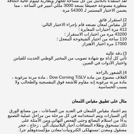
لقد استفدنا بالكامل من كل مساحة للجهاز وبطارية ليثيوم عالية الكثافة
متطورة مصنوعة خصيصًا بسعة 3000 مللي أمبير في الساعة ، مما
يضمن الاختبار المستمر لـ 54300 مرة.
2).استقرار فائق
كل مقياس لمعان نصنعه قام بإجراء الاختبار التالي:
412 مرة اختبارات المعايرة ؛
43200 مرة من اختبارات الاستقرار ؛
110 ساعة من اختبار الشيخوخة المعجل ؛
17000 مرة اختبار الاهتزاز.
3).دقة عالية
تأتي كل أداة مع شهادة تصويب من المختبر الوطني الحديث للقياس
واختبار الأدوات في الصين.
4).الشعور بالراحة
الغلاف مصنوع من مادة Dow Corning TiSLV ، مادة مرنة مرغوبة ،
مادة مرنة مرغوبة.إنه مقاوم للأشعة فوق البنفسجية والطحالب ولا
يسبب الحساسية.
مثال على تطبيق مقياس اللمعان
يتم اعتماد مقياس اللمعان في العديد من الصناعات ، من مصانع الورق
إلى السيارات ويتم استخدامه في كل مرحلة من مراحل عملية التصنيع
بدءًا من استلام البضائع وحتى الفحص النهائي.ومن الأمثلة على
ذلك:مسحوق وطلاء.المضافات.أحبار.البلاستيك.آلي ، زجاج ، حجر
مصقول ومعدن ؛مستهلكى الكترونيات؛معادن مؤكسدةوهلم جرا.