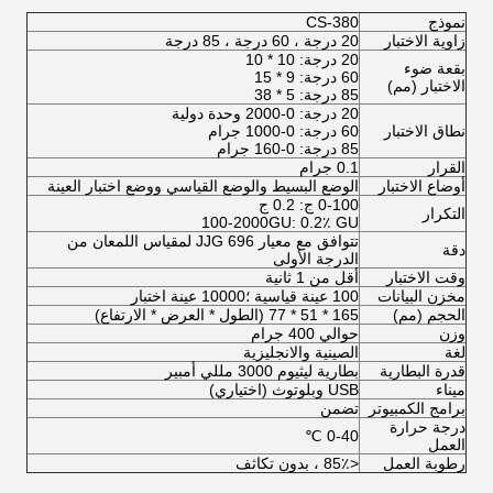
نموذج
CS-380
زاوية الاختبار
20 درجة ، 60 درجة ، 85 درجة
20 درجة: 10 * 10
بقعة ضوء
60 درجة: 9 * 15
الاختبار (مم)
85 درجة: 5 * 38
20 درجة: 0-2000 وحدة دولية
نطاق الاختبار
60 درجة: 0-1000 جرام
85 درجة: 0-160 جرام
القرار
0.1 جرام
أوضاع الاختبار
الوضع البسيط والوضع القياسي ووضع اختبار العينة
0-100 ج: 0.2 ج
التكرار
100-2000GU: 0.2٪ GU
تتوافق مع معيار JJG 696 لمقياس اللمعان من
دقة
الدرجة الأولى
وقت الاختبار
أقل من 1 ثانية
مخزن البيانات
100 عينة قياسية ؛10000 عينة اختبار
الحجم (مم)
165 * 51 * 77 (الطول * العرض * الارتفاع)
وزن
حوالي 400 جرام
لغة
الصينية والانجليزية
قدرة البطارية
بطارية ليثيوم 3000 مللي أمبير
ميناء
USB وبلوتوث (اختياري)
برامج الكمبيوتر
تضمن
درجة حرارة
0-40 ℃
العمل
رطوبة العمل
<85٪ ، بدون تكاثف