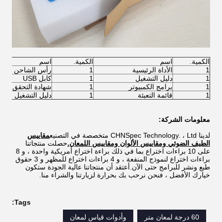
الكمية.
اسم
الكمية.
اسم
1
الأداة الرئيسية
1
رأس الشاحن
1
دليل التشغيل
1
كابل USB
1
برامج الكمبيوتر
1
شهادة التحقق
1
قائمة التعبئة
1
دليل التشغيل
معلومات الشركة:
لدينا CHNSpec Technology. ، Ltd متخصصة في التصنيع
مقاييس
الطيف الضوئي ومقاييس الألوان ومقاييس اللمعان.
حصلت منتجاتنا
على 10 براءات اختراع بما في ذلك براءة اختراع أمريكية واحدة ، و 8
براءات اختراع لنموذج المنفعة ، و 4 براءات اختراع للمظهر و 3 حقوق
طبع ونشر للبرامج حتى الآن.أعتقد أن منتجاتنا عالية الجودة ستكون
خيارك الأفضل ، فنحن نرحب بك بحرارة لزيارتنا والشراء منا.
Tags:
60 درجة لمعان متر
وأدوات قياس لمعان