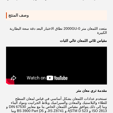
وصف المنتج
متعدد اللمعان متر 0-2000GU نطاق الاختبار البعد دقة سعة البطارية
الكبيرة
مقياس ثلاثي اللمعان عالي الثبات
مقدمة تري معان متر
تستخدم عدادات اللمعان بشكل أساسي في قياس لمعان السطح
للطلاء والبلاستيك والمعادن والسيراميك وبلاط الجرانيت ومواد البناء
وما إلى ذلك.يتوافق مقياس اللمعان الخاص بنا مع معايير DIN 67530 و
ISO 2813 و ASTM D 523 و JIS Z8741 و BS 3900 Part D5 وما