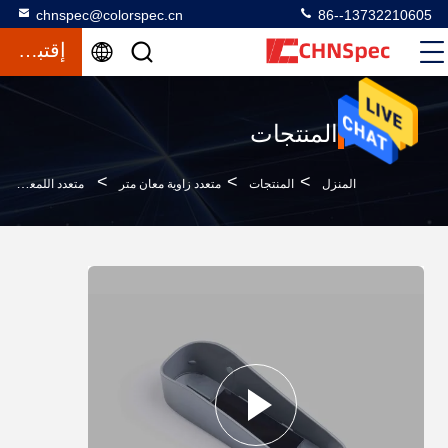
chnspec@colorspec.cn
86--13732210605
إقتباس
المنتجات
>
>
>
المنزل
المنتجات
متعدد زاوية معان متر
متعدد اللمعان متر 0-2000GU نطاق الاختبار البعد دقة سعة البطارية الكبيرة