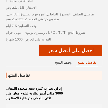
الحد الأدنى لكمية: 1
الأسعار: قابل للتفاوض
تفاصيل التغليف: الصندوق الداخلي: عبوة فوم الصندوق الخارجي:
صندوق كرتوني الحجم: 25x23x12 سم
وقت التسليم: 5-7 أيام
شروط الدفع: L / C ، T / T ، ويسترن يونيون ، موني جرام
القدرة على العرض: 1000 شهريا
احصل على أفضل سعر
تفاصيل المنتج
وصف المنتج
تفاصيل المنتج
إبراز:
بطارية كبيرة سعة متعددة اللمعان
,
3000 مللي أمبير بطارية ليثيوم معان متر
,
ثلاثي اللمعان متر عالية الاستقرار