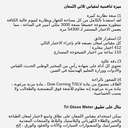
ميزة تنافسية لمقياس ثلاثي اللمعان
1).سعة بطارية كبيرة
لقد استفدنا بالكامل من كل مساحة للجهاز وبطارية ليثيوم عالية الكثافة
متطورة مصنوعة خصيصًا بسعة 3000 مللي أمبير في الساعة ، مما
يضمن الاختبار المستمر لـ 54300 مرة.
2).استقرار فائق
كل مقياس لمعان نصنعه قام بإجراء الاختبار التالي:
412 اختبار معايرة ؛
110 ساعة من اختبار الشيخوخة المتسارع.
3).دقة عالية
تحتوي كل أداة على شهادة رأس من المختبر الوطني الحديث للقياس
والأدوات ووزارة التعليم الهندسيّة في الصين.
4).الشعور بالراحة
الغلاف مصنوع من مادة Dow Corning TiSLV ، مادة مرنة مرغوبة ،
مادة مرنة مرغوبة.إنه مقاوم للأشعة فوق البنفسجية والطحالب ولا
يسبب الحساسية.
مثال على تطبيق Tri Gloss Meter
يمكن استخدام مقياس اللمعان على نطاق واسع لاختبار لمعان الطباعة
والحبر والطلاء الكهربائي والبلاستيك والبلاط والمنتجات المعدنية
والسيراميك وإكسسوارات السيارات والأثاث والجلود والورق ، إلخ.