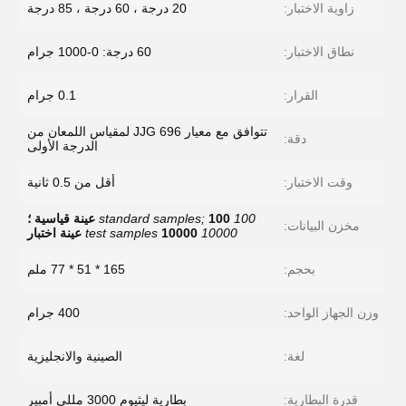
زاوية الاختبار:
20 درجة ، 60 درجة ، 85 درجة
نطاق الاختبار:
60 درجة: 0-1000 جرام
القرار:
0.1 جرام
تتوافق مع معيار JJG 696 لمقياس اللمعان من
دقة:
الدرجة الأولى
وقت الاختبار:
أقل من 0.5 ثانية
100 standard samples;
100 عينة قياسية ؛
مخزن البيانات:
10000 test samples
10000 عينة اختبار
بحجم:
165 * 51 * 77 ملم
وزن الجهاز الواحد:
400 جرام
لغة:
الصينية والانجليزية
قدرة البطارية:
بطارية ليثيوم 3000 مللي أمبير