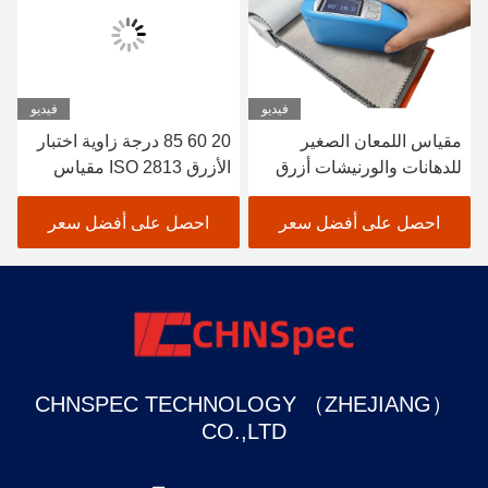
فيديو
فيديو
مقياس اللمعان الصغير
20 60 85 درجة زاوية اختبار
للدهانات والورنيشات أزرق
الأزرق ISO 2813 مقياس
ISO 2813 20 ° 60 ° 85 °
اللمعان الصغير للدهانات
زاوية الاختبار JJG 696
والورنيشات CS-380
احصل على أفضل سعر
احصل على أفضل سعر
قياسي
CHNSPEC TECHNOLOGY （ZHEJIANG）
CO.,LTD