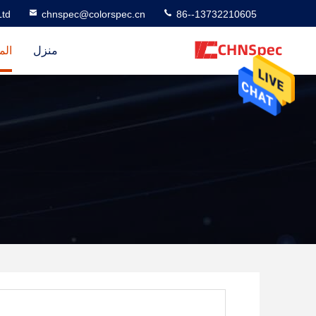
td
chnspec@colorspec.cn
86--13732210605
منزل
الم