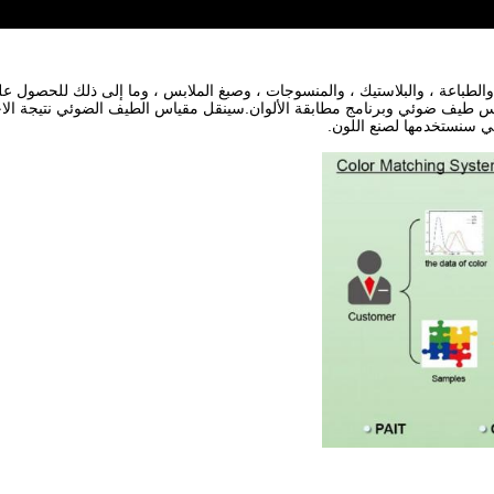
الطباعة ، والبلاستيك ، والمنسوجات ، وصبغ الملابس ، وما إلى ذلك للحصول عل
س طيف ضوئي وبرنامج مطابقة الألوان.سينقل مقياس الطيف الضوئي نتيجة الاخت
لتي سنستخدمها لصنع اللون.