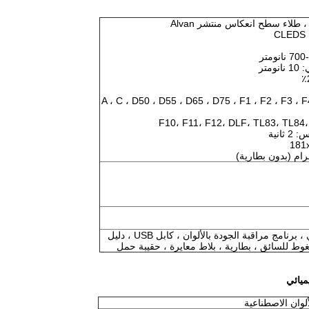
متر
وء: A ، C ، D50 ، D55 ، D65 ، D75 ، F1 ، F2 ، F3 ، F4 ، F5
انية
حامل ألوان إلكتروني ، برنامج مراقبة الجودة بالألوان ، كابل USB ، دليل
ط للسائق ، بطارية ، بلاط معايرة ، حقيبة حمل
ميائي
لوان الاصطناعية