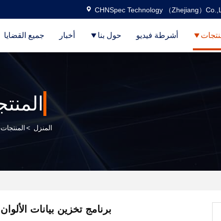
CHNSpec Technology （Zhejiang）Co.,L
نتجات
أشرطة فيديو
حول بنا
أخبار
جميع القضايا
المنت
المنزل
>
المنتجات
برنامج تخزين بيانات الألوان 8x5x2 سم