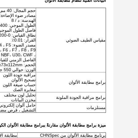
البيانات الفنية لنظام مطابقة الألوان
حجم المجال: 40 مم ، طلاء سطح انعكاس منتشر Alvan
مصادر ضوء الإضاءة: CLEDS
الهندسة: د / 8
الطول الموجي: 400-700 نانومتر
فاصل الطول الموجي: 10 نانو
نطاق القياس: 0-200٪
مقياس الطيف الضوئي
القرار: 0.01٪
مصدر الض
، F6 ، F7 ، F8 ، F9
، F10، F11، F12، DLF، TL83، TL84، NBF، U30، CWF
الفاصل الزمني للقياس: 2 ث
الحجم: 181x73x112mm
الوزن: حوالي 550 جرام (بدون بطارية)
مراقبة جودة اللون
تصحيح الألوان
برامج مطابقة الألوان
حساب صيغة اللون
معايرة الصك
تحليل لون مختلف
برامج مراقبة الجودة الملونة
مخزن البيانات
مستلزمات
التشغيل ، قرص مضغو
ميزة برامج مطابقة الألوان مقارنةً ببرامج مطابقة الألوان الكي
برنامج مطابقة الألوان من CHNSpec
مطابقة الأ