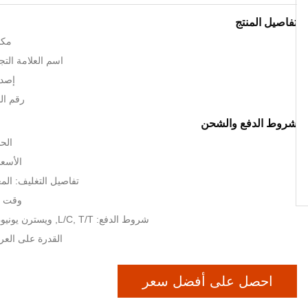
تفاصيل المنتج
مكا
اسم العلامة التجارية: c
إصدا
رقم ال
شروط الدفع والشحن
الحد
الأسعا
تفاصيل التغليف: الم
وقت التسل
شروط الدفع: L/C, T/T, ويسترن يونيون, MoneyGram
القدرة على العرض: 1000
احصل على أفضل سعر