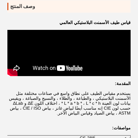
وصف المنتج
قياس طيف الأسمنت البلاستيكي العالمي
المقدمة:
يستخدم مقياس الطيف على نطاق واسع في صناعات مختلفة مثل
الأسمنت البلاستيكي ، والطباعة ، والطلاء ، والنسيج والصباغة ، ويقيس
بيانات لون العينة L * a * b * ، L * c * h * ، اختلاف اللون ΔE و ΔLab
حسب لون CIE إنه مناسب أيضًا لبياض غانز ، بياض CIE / ISO ، بياض
ASTM ، بياض الصياد وقياس البياض الآخر.
مواصفات: