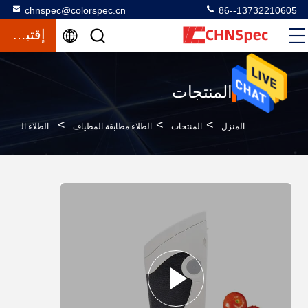
chnspec@colorspec.cn
86--13732210605
إقتباس
المنتجات
>
>
>
المنزل
المنتجات
الطلاء مطابقة المطياف
الطلاء الرقمي مطابقة المطياف 1000 اختبار نتائج التخزين LED الإضاءة