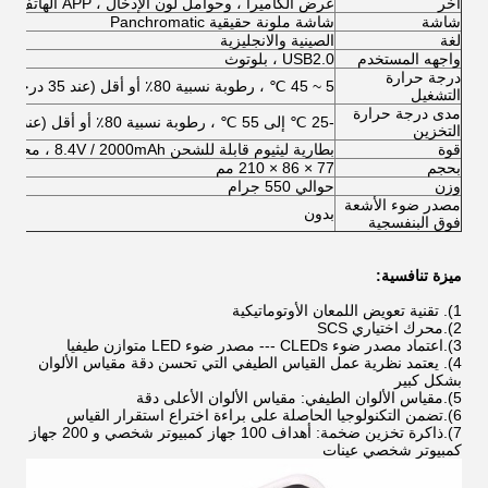
آخر
عرض الكاميرا ، وحوامل لون الإدخال ، APP الهاتف المحمول
شاشة
شاشة ملونة حقيقية Panchromatic
لغة
الصينية والانجليزية
واجهه المستخدم
USB2.0 ، بلوتوث
درجة حرارة
5 ~ 45 ℃ ، رطوبة نسبية 80٪ أو أقل (عند 35 درجة مئوية) ، بدون تكثف
التشغيل
مدى درجة حرارة
-25 ℃ إلى 55 ℃ ، رطوبة نسبية 80٪ أو أقل (عند 35 درجة مئوية) ، بدون تكثف
التخزين
قوة
بطارية ليثيوم قابلة للشحن 8.4V / 2000mAh ، محول DC12V
بحجم
77 × 86 × 210 مم
وزن
حوالي 550 جرام
مصدر ضوء الأشعة
بدون
فوق البنفسجية
ميزة تنافسية:
1).
تقنية تعويض اللمعان الأوتوماتيكية
2).
محرك اختياري SCS
3).
اعتماد مصدر ضوء CLEDs --- مصدر ضوء LED متوازن طيفيا
4).
يعتمد نظرية عمل القياس الطيفي التي تحسن دقة مقياس الألوان
بشكل كبير
5).
مقياس الألوان الطيفي: مقياس الألوان الأعلى دقة
6).
تضمن التكنولوجيا الحاصلة على براءة اختراع استقرار القياس
7).
ذاكرة تخزين ضخمة: أهداف 100 جهاز كمبيوتر شخصي و 200 جهاز
كمبيوتر شخصي عينات