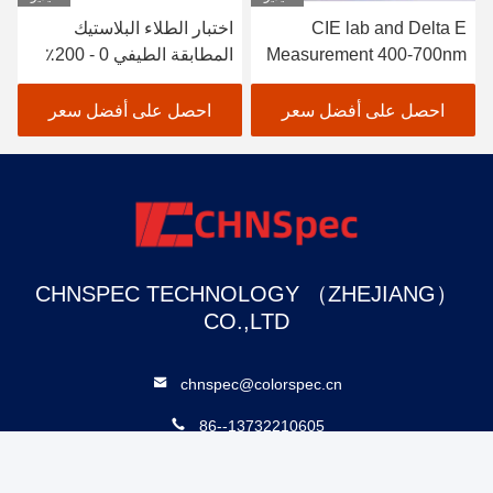
CIE lab and Delta E
اختبار الطلاء البلاستيك
Measurement 400-700nm
المطابقة الطيفي 0 - 200٪
Colour Tester Portable
قياس المدى
Colour Difference Meter
احصل على أفضل سعر
احصل على أفضل سعر
CHNSPEC TECHNOLOGY （ZHEJIANG）
CO.,LTD
chnspec@colorspec.cn
86--13732210605
رقم 166 من طريق Wenyuan ، حي Jianggan ، مدينة Hangzhou