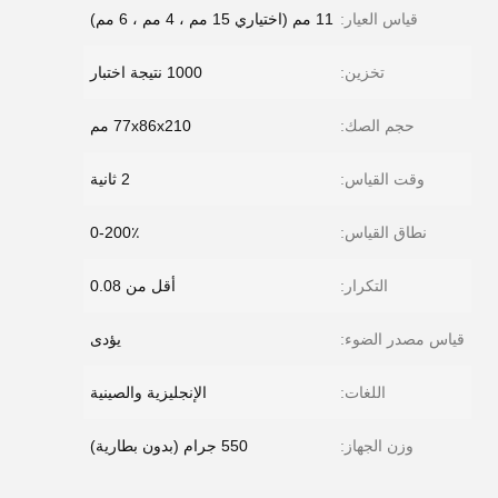
قياس العيار:
11 مم (اختياري 15 مم ، 4 مم ، 6 مم)
تخزين:
1000 نتيجة اختبار
حجم الصك:
77x86x210 مم
وقت القياس:
2 ثانية
نطاق القياس:
0-200٪
التكرار:
أقل من 0.08
قياس مصدر الضوء:
يؤدى
اللغات:
الإنجليزية والصينية
وزن الجهاز:
550 جرام (بدون بطارية)