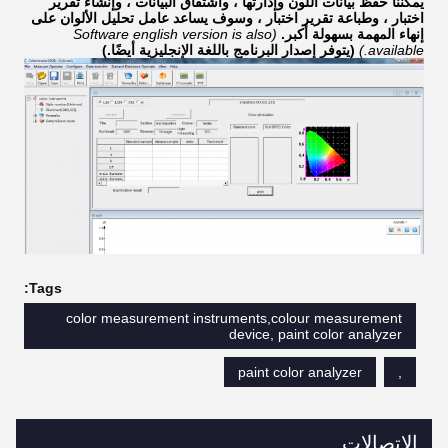
يمكننا حفظ بيانات اللون وإدارتها ، واشتقاق البيانات ، وإنشاء تقرير
اختبار ، وطباعة تقرير اختبار ، وسوف يساعد عامل تحليل الألوان على
إنهاء المهمة بسهولة أكبر.
(Software english version is also
available.)
(يتوفر إصدار البرنامج باللغة الإنجليزية أيضًا.)
Tags:
color measurement instruments,colour measurement
device, paint color analyzer
paint color analyzer
,
الاتصالات