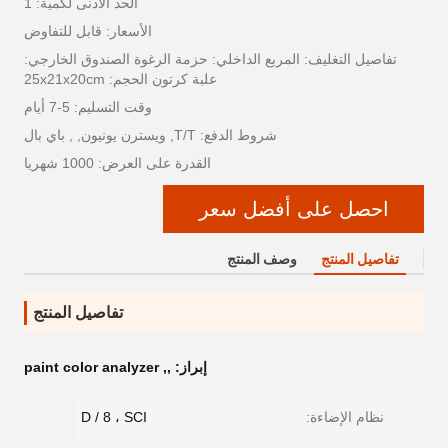
الحد الأدنى لكمية: 1
الأسعار: قابل للتفاوض
تفاصيل التغليف: المربع الداخلي: حزمة الرغوة الصندوق الخارجي:
علبة كرتون الحجم: 25x21x20cm
وقت التسليم: 5-7 أيام
شروط الدفع: T/T, ويسترن يونيون, , باي بال
القدرة على العرض: 1000 شهريا
احصل على أفضل سعر
تفاصيل المنتج
وصف المنتج
تفاصيل المنتج
إبراز:
,
,
paint color analyzer
نظام الإضاءة:
D / 8 ، SCI