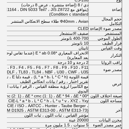
نوع
CS-288
دي / 8 (إضاءة منتشرة ، عرض 8 درجات)
إضاءة
(يتوافق مع 164 ، DIN 5033 Teil7 ، JIS Z8722
Condition c standard)
حجم المجال
Φ40mm ، Avian طلاء سطح الانعكاس المنتشر
التكامل
مصدر ضوء الإضاءة
CLED
المستشعر
صفيف الاستشعار
الطول الموجي
400-700 نانومتر
قرار الطيف
10 نانومتر
وقت القياس
ثانيتان
التكرار
بعد المعايرة)
راقب الزوايا
2 درجة و 10 درجة
 F2 ، F3 ، F4 ، F5 ، F6 ، F7 ، F8 ، F9 ، F10 ، F11
مصدر ضوء
12 ، DLF ، TL83 ، TL84 ، NBF ، U30 ، CWF ، U35
قيمة اللونية ( h
تقرير اختبار ، رقم / بيانات انعكاس الطيف
عرض
مع الكاميرا لرؤية منطقة القياس ، الرقم / بيانات انعك
اليدوي
صيغة اختلاف اللون
*E * ab ، ΔE * CH ، ΔE * uv ، ΔE * cmc (2: 1) ، ΔE * cmc (1: 1) ، ΔE * 94 ، ΔE * 00
مساحة اللون
CIE-L * a * b ، L * C * h ، L * u * v ، XYZ ، Yxy ، انعكاس
، CIE / ISO ، AATCC ، Hunter ، Taube Berger ،
آخر
 (ASTM D1925 ، ASTM E313-00 ، ASTM E313-73)
مؤشر القياس ، ثبات اللون ، ثبات اللون
مخزن البيانات
20000 عينة
عمر مصدر الضوء
5 سنوات ، 1.5 مليون مرة