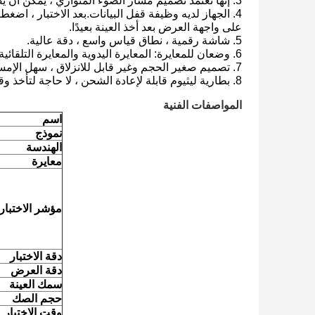
3. إنها تعتمد تصميم مسار الضوء المتوازي ، يمكن أن يصل سمك قياس العينة إلى 13mm
على واجهة العرض بعد أخذ العينة بعيدًا.
5. شاشة رقمية ، نطاق قياس واسع ، دقة عالية.
6. وضعان للمعايرة: المعايرة اليدوية والمعايرة التلقائية لسهولة الاستخدام
7. تصميم صغير الحجم وغير قابل للانزلاق ، سهل الإمساك به وحمله للاختبار في الهواء الطلق
8. بطارية ليثيوم قابلة لإعادة الشحن ، لا حاجة لتأخذ وقتا لاستبدال البطاريات.
المواصفات الفنية
اسم
نموذج
الهندسة
معايرة
مؤشر الاختبار
دقة الاختبار
دقة العرض
سمك العينة
حجم الصك
وقت الاختبار