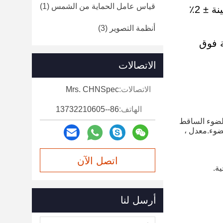
قياس عامل الحماية من الشمس
(1)
اختبار ضوء مرئي الأشعة فوق البنفسجية الأشعة فوق البنفسجية 13 مم (الحد الأقصى) سماكة العينة ± 2٪
أنظمة التصوير
(3)
شعة فوق
الاتصالات
الاتصالات:
Mrs. CHNSpec
الهاتف:
86--13732210605
الضوء الساقط
ضوء.معدل ،
اتصل الآن
ة.
أرسل لنا