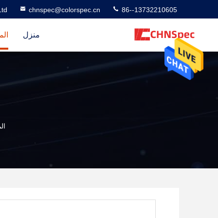
td
chnspec@colorspec.cn
86--13732210605
منزل
الم
ال