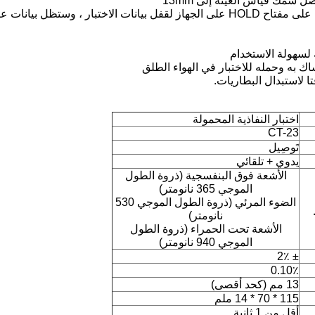
4. الجهاز لديه وظيفة قفل البيانات.بعد الاختبار ، اضغط على مفتاح HOLD على الجهاز لقفل بيانات الاختبار ، وستظ
اختبار النفاذية المحمولة
CT-23
تَوصِيل
يدوي + تلقائي
الأشعة فوق البنفسجية (ذروة الطول
الموجي 365 نانومتر)
الضوء المرئي (ذروة الطول الموجي 530
نانومتر)
الأشعة تحت الحمراء (ذروة الطول
الموجي 940 نانومتر)
± 2٪
0.10٪
13 مم (كحد أقصى)
115 * 70 * 14 ملم
أقل من 1 ثانية