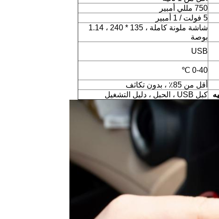
750 مللي أمبير
5 فولت / 1 أمبير
شاشة ملونة كاملة ، 135 * 240 ، 1.14
بوصة
USB
0-40 ℃
أقل من 85٪ ، بدون تكاثف
ه
كبل USB ، الحبل ، دليل التشغيل