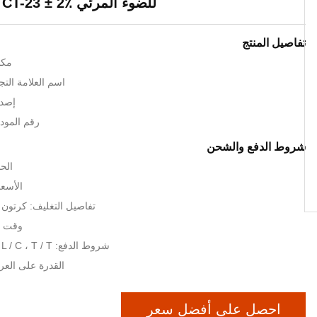
للضوء المرئي CT-23 ± 2٪ دقة الاختبار
تفاصيل المنتج
مكا
اسم العلامة التجارية: c
إصدا
رقم المودي
شروط الدفع والشحن
الحد
الأسعا
تفاصيل التغليف: كرتون 
وقت التسل
شروط الدفع: L / C ، T / T ، ويسترن يونيون
القدرة على العرض: 1000
احصل على أفضل سعر