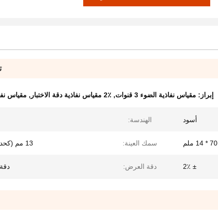
ت
إبراز:
مقياس نفاذية الضوء 3 قنوات
,
2٪ مقياس نفاذية دقة الاختبار
,
مقياس نفا
أسود
الهندسة:
سمك العينة:
13 مم (كحد أقصى)
± 2٪
دقة العرض:
دقة