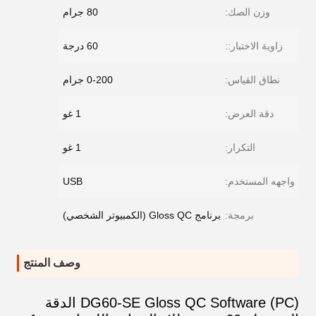
وزن الصك:
80 جرام
زاوية الاختبار::
60 درجة
نطاق القياس:
0-200 جرام
دقة العرض:
1 غو
التكرار:
1 غو
واجهه المستخدم:
USB
برمجة:
برنامج Gloss QC (الكمبيوتر الشخصي)
وصف المنتج
DG60-SE Gloss QC Software (PC) الدقة