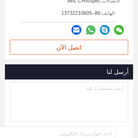
الاتصالات:
Mrs. CHNSpec
الهاتف:
86--13732210605
اتصل الآن
أرسل لنا