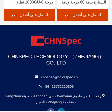
السيارة بدقة 60 درجة ودقة
درجة 0-1000GU نطاق
محمولة 1 شاشة GU
اختبار 5V / 2A شاحن
احصل على أفضل سعر
احصل على أفضل سعر
CHNSPEC TECHNOLOGY （ZHEJIANG）
CO.,LTD
chnspec@colorspec.cn
86--13732210605
رقم 166 من طريق Wenyuan ، حي Jianggan ، مدينة Hangzhou
، مقاطعة Zhejiang ، الصين