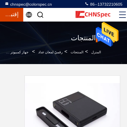
chnspec@colorspec.cn
86--13732210605
إقتباس
المنتجات
>
>
>
المنزل
المنتجات
رقميّ لمعان عداد
جهاز كمبيوتر محمول 60 درجة طلاء السيارة معان متر الدقة 1 شاشة GU