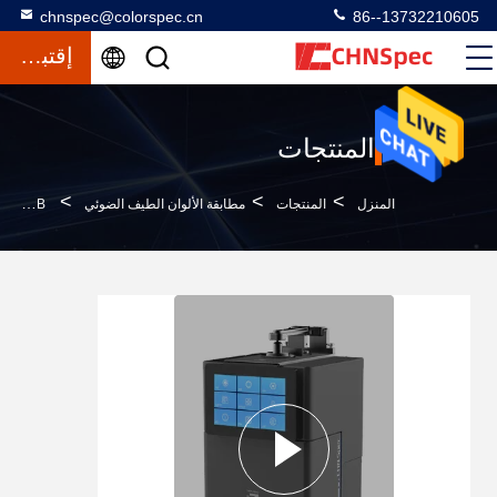
chnspec@colorspec.cn
86--13732210605
إقتباس
المنتجات
>
>
>
المنزل
المنتجات
مطابقة الألوان الطيف الضوئي
152mm Sphere CE Benchtop Spectrophotometer 8GB ذاكرة التخزين