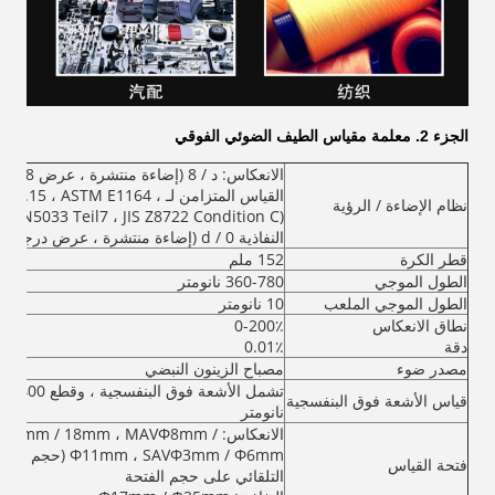
الجزء 2.
معلمة مقياس الطيف الضوئي الفوقي
الانعكاس: د / 8 (إضاءة منتشرة ، عرض 8 درجات)
القياس المتزامن لـ ، ASTM E1164
نظام الإضاءة / الرؤية
DIN5033 Teil7 ، JIS Z8722 Condition C)
النفاذية d / 0 (إضاءة منتشرة ، عرض درجة 0)
قطر الكرة
152 ملم
الطول الموجي
360-780 نانومتر
الطول الموجي الملعب
10 نانومتر
نطاق الانعكاس
0-200٪
دقة
0.01٪
مصدر ضوء
مصباح الزينون النبضي
قياس الأشعة فوق البنفسجية
نانومتر
الانعكاس: mm / 18mm ، MAVΦ8mm
، SAVΦ3mm / Φ6mm
فتحة القياس
التلقائي على حجم الفتحة