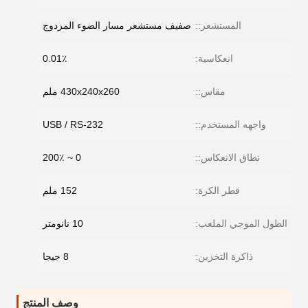
المستشعر::
صفيف مستشعر مسار الضوء المزدوج
انعكاسية:
0.01٪
مقاس::
430x240x260 ملم
واجهه المستخدم::
USB / RS-232
نطاق الانعكاس::
0 ~ 200٪
قطر الكرة:
152 ملم
الطول الموجي الملعب:
10 نانومتر
ذاكرة التخزين:
8 جيجا
وصف المنتج