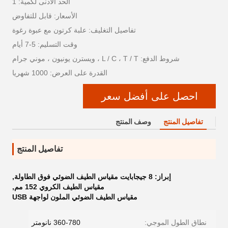
الحد الأدنى لكمية: 1
الأسعار: قابل للتفاوض
تفاصيل التغليف: علبة كرتون مع عبوة رغوة
وقت التسليم: 5-7 أيام
شروط الدفع: L / C ، T / T ، ويسترن يونيون ، موني جرام
القدرة على العرض: 1000 شهريا
احصل على أفضل سعر
تفاصيل المنتج
وصف المنتج
تفاصيل المنتج
إبراز:
8 جيجابايت مقياس الطيف الضوئي فوق الطاولة
,
مقياس الطيف الكروي 152 مم
,
مقياس الطيف الضوئي الملون لواجهة USB
نطاق الطول الموجي:
360-780 نانومتر