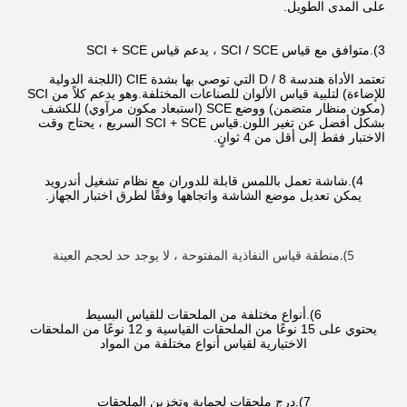
على المدى الطويل.
3).متوافق مع قياس SCI / SCE ، يدعم قياس SCI + SCE
تعتمد الأداة هندسة D / 8 التي توصي بها بشدة CIE (اللجنة الدولية
للإضاءة) لتلبية قياس الألوان للصناعات المختلفة.وهو يدعم كلاً من SCI
(مكون منظار متضمن) ووضع SCE (استبعاد مكون مرآوي) للكشف
بشكل أفضل عن تغير اللون.قياس SCI + SCE السريع ، يحتاج وقت
الاختبار فقط إلى أقل من 4 ثوانٍ.
4).شاشة تعمل باللمس قابلة للدوران مع نظام تشغيل أندرويد
يمكن تعديل موضع الشاشة واتجاهها وفقًا لطرق اختبار الجهاز.
5).منطقة قياس النفاذية المفتوحة ، لا يوجد حد لحجم العينة
6).أنواع مختلفة من الملحقات للقياس البسيط
يحتوي على 15 نوعًا من الملحقات القياسية و 12 نوعًا من الملحقات
الاختيارية لقياس أنواع مختلفة من المواد
7).درج ملحقات لحماية وتخزين الملحقات