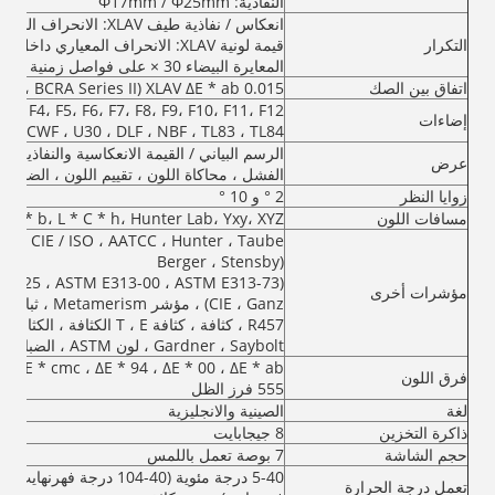
النفاذية: Φ17mm / Φ25mm
انعكاس / نفاذية طيف XLAV: الانحراف المعياري في حدود 0.1٪
التكرار
المعايرة البيضاء 30 × على فواصل زمنية مدتها 5 ثوانٍ بعد معايرة اللون الأبيض
اتفاق بين الصك
XLAV ΔE * ab 0.015 (BCRA Series II ، متوسط ​​قياس 12 قطعة ، عند 23)
F3، F4، F5، F6، F7، F8، F9، F10، F11، F12
إضاءات
CWF ، U30 ، DLF ، NBF ، TL83 ، TL84
الرسم البياني / القيمة الانعكاسية والنفاذية ، 
عرض
الفشل ، محاكاة اللون ، تقييم اللون ، الضباب ،
زوايا النظر
2 ° و 10 °
مسافات اللون
* a * b، L * C * h، Hunter Lab، Yxy، XYZ
3 ، CIE / ISO ، AATCC ، Hunter ، Taube
Berger ، Stensby)
مؤشرات أخرى
457
Gardner ، Saybolt ، لون ASTM ، الضباب ، النفاذية الكلية ، التعتيم ، قوة اللون
فرق اللون
555 فرز الظل
لغة
الصينية والانجليزية
ذاكرة التخزين
8 جيجابايت
حجم الشاشة
7 بوصة تعمل باللمس
تعمل درجة الحرارة