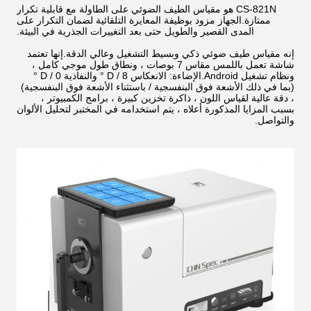
CS-821N هو مقياس الطيف الضوئي على الطاولة مع قابلية تكرار
ممتازة.الجهاز مزود بوظيفة المعايرة التلقائية لضمان التكرار على
المدى القصير والطويل حتى بعد التغييرات الجذرية في البيئة.
إنه مقياس طيف ضوئي ذكي وبسيط التشغيل وعالي الدقة.إنها تعتمد
شاشة تعمل باللمس مقاس 7 بوصات ، ونطاق طول موجي كامل ،
ونظام تشغيل Android.الإضاءة: الانعكاس D / 8 ° والنفاذية D / 0 °
(بما في ذلك الأشعة فوق البنفسجية / باستثناء الأشعة فوق البنفسجية)
، دقة عالية لقياس اللون ، ذاكرة تخزين كبيرة ، برامج الكمبيوتر ،
بسبب المزايا المذكورة أعلاه ، يتم استخدامه في المختبر لتحليل الألوان
والتواصل.