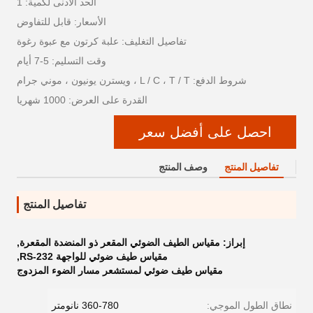
الحد الأدنى لكمية: 1
الأسعار: قابل للتفاوض
تفاصيل التغليف: علبة كرتون مع عبوة رغوة
وقت التسليم: 5-7 أيام
شروط الدفع: L / C ، T / T ، ويسترن يونيون ، موني جرام
القدرة على العرض: 1000 شهريا
احصل على أفضل سعر
تفاصيل المنتج
وصف المنتج
تفاصيل المنتج
إبراز:
مقياس الطيف الضوئي المقعر ذو المنضدة المقعرة
,
مقياس طيف ضوئي للواجهة RS-232
,
مقياس طيف ضوئي لمستشعر مسار الضوء المزدوج
نطاق الطول الموجي:
360-780 نانومتر