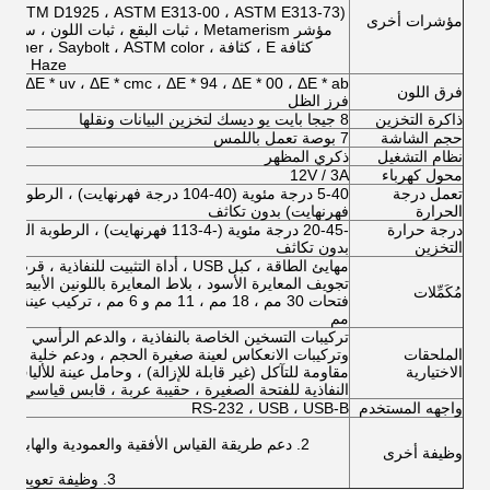
مؤشرات أخرى
كثافة E ، كثافة  ، Saybolt ، ASTM color
Haze ، إجمالي النفاذية ، التعتيم ، قوة اللون
فرق اللون
فرز الظل
ذاكرة التخزين
8 جيجا بايت يو ديسك لتخزين البيانات ونقلها
حجم الشاشة
7 بوصة تعمل باللمس
نظام التشغيل
ذكري المظهر
محول كهرباء
12V / 3A
تعمل درجة
الحرارة
فهرنهايت) بدون تكاثف
درجة حرارة
التخزين
بدون تكاثف
تجويف المعايرة الأسود ، بلاط المعايرة باللونين الأبيض و
مُكَمِّلات
مم
تركيبات التسخين الخاصة بالنفاذية ، والدعم الرأسي ، وم
الملحقات
وتركيبات الانعكاس لعينة صغيرة الحجم ، ودعم خلية زجاج
الاختيارية
مقاومة للتآكل (غير قابلة للإزالة) ، وحامل عينة للألياف ،
النفاذية للفتحة الصغيرة ، حقيبة عربة ، قابس قياسي أ
واجهه المستخدم
RS-232 ، USB ، USB-B
2. دعم طريقة القياس الأفقية والعمودية والهابطة 
وظيفة أخرى
3. وظيفة تعويض درجة الحرارة والرطوبة السيارات.