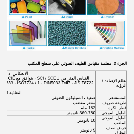
الجزء 2.
معلمة مقياس الطيف الضوئي على سطح المكتب
الانعكاس: د / 8 (إضاءة منتشرة ، عرض 8 درجات)
نظام الإضاءة /
الرؤية
النفاذية d / 0 (إضاءة منتشرة ، عرض درجة 0)
المستشعر
صفيف السيليكون الضوئي
طريقة صريف
مقعر مقضب
قطر الكرة
152 ملم
الطول الموجي
360-780 نانومتر
الطول الموجي
10 نانومتر
الملعب
عرض نصف
5 نانومتر
النطاق