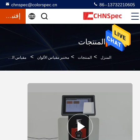
chnspec@colorspec.cn
86--13732210605
إقتباس
المنتجات
>
>
>
المنزل
المنتجات
مختبر مقياس الألوان
مقياس الطيف الضوئي على الطاولة مع صفيف مستشعر مسار الضوء المزدوج وصرف مقعر