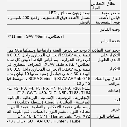
نطاق الانعكاس
القرار
مصدر ضوء
نبضة زينون مصباح و LED
قياس الأشعة
فوق البنفسجية
نانومتر
وقت القياس
الانعكاس: XLAV Φ30mm ، LAV 18mm ، MAV Φ11mm ، SAV Φ6mm
فتحة القياس
(ا
حجم عينة النفاذية
لا يوجد حد لعرض العينة وارتفاعها وسمكها ≤50 مم
التكرار على
المدى الطويل
في درجة الحرارة ، يتم قياس البلاط الأبيض كل ساعة خلال 24 سا
انعكاس / نفاذية طيف XLAV: الانحراف المعياري في حدود 0.1٪
التكرار
البيضاء 30 × على فواصل زمنية مدتها 10 ثوانٍ بعد معايرة اللون الأبيض
اتفاق بين الصك
XLAV ΔE * ab 0.15 (BCRA Series II ، متوسط ​​قياس 12 قطعة عند 23)
مراقب
2 ° و 10 °
5، F1، F2، F3، F4، F5، F6، F7، F8، F9، F10، F11،
إضاءات
F12، CWF، U30، DLF، NBF، TL83، TL84
الإنجليزية ، الروسية ، الإسبانية ، البرتغالية ، اليابانية ، التا
لغة
الفرنسية ، البولندية ، الصينية (بسيطة وتقليدية) ،
رسم بياني / قيمة الانعكاس والنفاذية ، قيمة اللون ، قيم ا
عرض
محاكاة اللون ، تقييم اللون ، الضباب ، قيم اللونية السائلة
مسافات اللون
L * a * b، L * C * h، Hunter Lab، Yxy، XYZ
3-73 ، CIE / ISO ، AATCC ، Hunter ، Taube