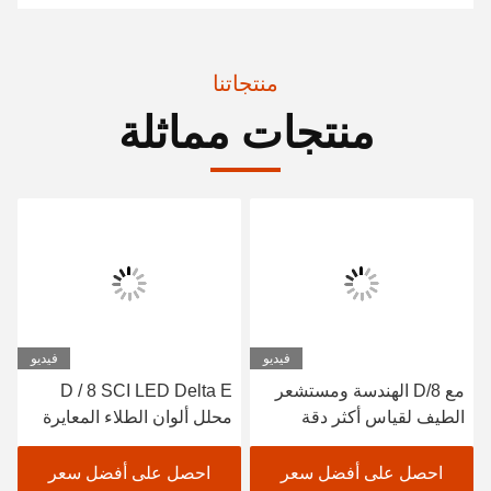
الجزء 6. المزيد من صور مقياس الطيف الضوئي Benchtop