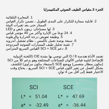
الجزء 3.
مقياس الطيف الضوئي المكتبي
مزايا
1. المعايرة التلقائية
2. قابلية ممتازة للتكرار على المدى الطويل ، تضمن تكرار القياس
الممتاز حتى بعد تغيرات البيئة
3. لها مصباحان: زينون نابض و LED
4. 24 نوعا من الإنارة وأكثر من 40 مؤشر قياس
5. وظيفة تعويض درجة الحرارة والرطوبة
6. سبعة بوصة تعمل باللمس ، نظام تشغيل أندرويد
7. تقنية تحليل طيف المسارات الضوئية المزدوجة
8. دعم SCI + SCE القياس السريع المتزامن
تعتمد الأداة هندسة D / 8 التي توصي بها بشدة CIE (اللجنة الدولية
للإضاءة) لتلبية قياس الألوان للصناعات المختلفة.وهو يدعم كلاً من SCI
(مكون منظار متضمن) ووضع SCE (استبعاد مكون مرآوي) للكشف
بشكل أفضل عن تغير اللون.قياس SCI + SCE السريع ، يحتاج وقت
الاختبار فقط إلى أقل من 4 ثوانٍ.