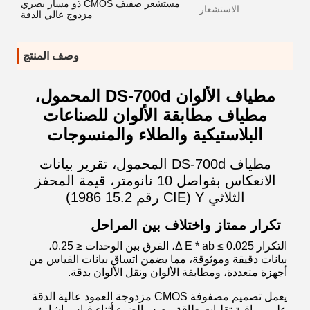
مستشعر صفيف CMOS ذو مسار بصري
الاستشعار:
مزدوج عالي الدقة
وصف المنتج
مطياف الألوان DS-700d المحمول،
مطياف مطابقة الألوان للصناعات
البلاستيكية والطلاء والمنسوجات
مطياف DS-700d المحمول، تقرير بيانات
الانعكاس بفواصل 10 نانومتر، قيمة المحفز
الثلاثي Y (CIE رقم 15.2 1986)
تكرار ممتاز واختلاف بين المراحل
التكرار Δ E * ab ≤ 0.025، الفرق بين الوحدات ≤ 0.25،
بيانات دقيقة وموثوقة، مما يضمن اتساق بيانات القياس من
أجهزة متعددة، ومطابقة الألوان ونقل الألوان بدقة.
يعمل تصميم مصفوفة CMOS مزدوجة العمود عالية الدقة
على مراقبة تقلبات طاقة مصدر الضوء أثناء قياس إشارة