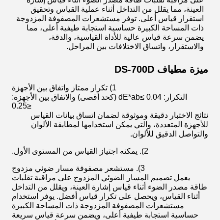
العينة، مما يقلل من التداخل أثناء عملية القياس وتحقيق
استقرار قياس أعلى. توفر مستشعرات المصفوفة المزدوجة
ذات المساحة الكبيرة حساسية استجابة طيفية أعلى، مما
يضمن سرعة قياس عالية للأداة القياسية، والدقة،
والاستقرار، واتساق الاختلافات بين المراحل.
ميزة مطياف DS-700D
1) تكرار ممتاز واتفاق بين الأجهزة
التكرار: dE*ab≤ 0.04 (كحد أقصى) والاتفاق بين الأجهزة:
≤0.25
نتائج الاختبار دقيقة وموثوقة لضمان اتساق بيانات القياس
للأجهزة المتعددة، والتي يمكن استخدامها لمطابقة الألوان
والتواصل الدقيق للألوان.
2). يمكنه اجتياز القياس من المستوى الأول.
3). مستشعر مصفوفة مسار ضوئي مزدوج
يعمل تصميم المسار الضوئي المزدوج على مراقبة تقلبات
طاقة مصدر الضوء أثناء قياس إشارة العينة، ويقلل من التداخل
أثناء القياس، ويحصل على تكرار قياس أفضل. يوفر استخدام
مستشعرات المصفوفة المزدوجة ذات المساحة الكبيرة
حساسية استجابة طيفية أعلى، ويضمن سرعة قياس سريعة