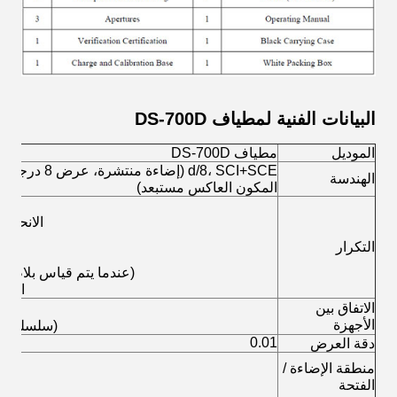
البيانات الفنية لمطياف DS-700D
الموديل
مطياف DS-700D
d/8، SCI+SCE (إ
الهندسة
المكون العاكس مستبعد)
الانحراف ال
التكرار
(عندما يتم قياس بلاطة بيضاء 30 مرة على فتر
الانع
الاتفاق بين
الأجهزة
(سلسلة BCRA Ⅱ، متوسط قياس 12 بلاطة)
0.01
دقة العرض
منطقة الإضاءة /
الفتحة