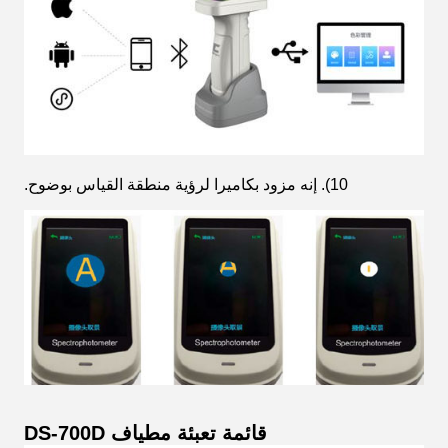
10). إنه مزود بكاميرا لرؤية منطقة القياس بوضوح.
قائمة تعبئة مطياف DS-700D