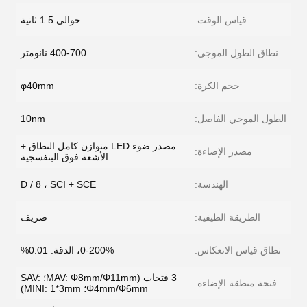
قياس الوقت:
حوالي 1.5 ثانية
نطاق الطول الموجي:
400-700 نانومتر
حجم الكرة:
φ40mm
الطول الموجي الفاصل:
10nm
مصدر ضوء LED متوازن كامل النطاق +
مصدر الإضاءة:
الأشعة فوق البنفسجية
الهندسة:
D / 8 ، SCI + SCE
الطريقة الطيفية:
صريف
نطاق قياس الانعكاس:
0-200%، الدقة: 0.01%
3 فتحات (MAV: Φ8mm/Φ11mm؛ SAV:
فتحة منطقة الإضاءة:
Φ4mm/Φ6mm؛ MINI: 1*3mm)