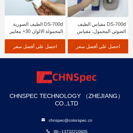
DS-700d مقياس الطيف
DS-700d الطيف الصورية
الضوئي المحمول، مقياس
المحمولة الالوان 30+ معايير
الألوان الذكي، المعايرة
القياس و 37 مصدر ضوء
التلقائية، الانعكاس العالي
التقييم
احصل على أفضل سعر
احصل على أفضل سعر
CHNSPEC TECHNOLOGY （ZHEJIANG）
CO.,LTD
chnspec@colorspec.cn
86--13732210605