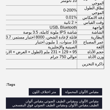
10 نانومتر
الموجي
نطاق الطول
0-200%
الموجي
0.01%
دقة الانعكاس
وقت القياس
< 2 ثانية
الواجهة
USB، Bluetooth
الشاشة
شاشة IPS ملونة كاملة، 3.5 بوصة
البطارية
قابلة لإعادة الشحن، 8000 اختبار مستمر، 3.7 فولت/3000 مللي أمبير في الساعة
عمر المصباح
10 سنوات، 1 مليون اختبار
اللغة
الصينية والإنجليزية
حجم الأداة
95 × 129 × 231 ملم (الطول × العرض × الارتفاع)
وزن الأداة
حوالي 750 جرام
ذاكرة التخزين
Tags:
مقياس الألوان المحمولة
متر اختلاف اللون
مقياس الألوان ومقياس الطيف الضوئي,مقياس ألوان
الطيف,مقياس الألوان ومقياس الطيف الضوئي فوق البنفسجي