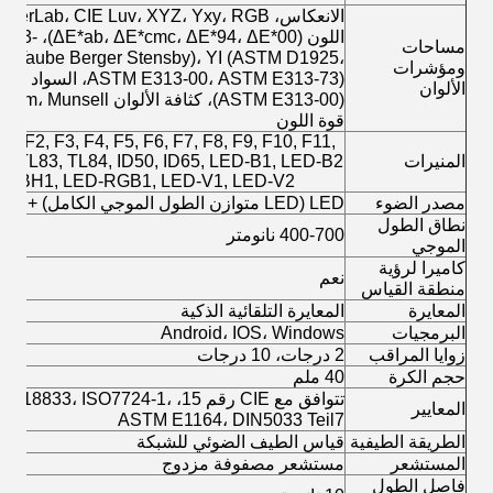
اللون (313
مساحات
r، Taube Berger Stensby)، YI (ASTM D1925،
ومؤشرات
الألوان
قوة اللون
1, F2, F3, F4, F5, F6, F7, F8, F9, F10, F11,
المنيرات
F, TL83, TL84, ID50, ID65, LED-B1, LED-B2
ED-BH1, LED-RGB1, LED-V1, LED-V2
مصدر الضوء
LED (LED متوازن الطول الموجي الكامل) + الأشعة فوق البنفسجية
نطاق الطول
400-700 نانومتر
الموجي
كاميرا لرؤية
نعم
منطقة القياس
المعايرة
المعايرة التلقائية الذكية
البرمجيات
Android، IOS، Windows
زوايا المراقب
2 درجات، 10 درجات
حجم الكرة
40 ملم
تتوافق مع CIE رقم 15، SO7724-1
المعايير
ASTM E1164، DIN5033 Teil7
الطريقة الطيفية
قياس الطيف الضوئي للشبكة
المستشعر
مستشعر مصفوفة مزدوج
فاصل الطول