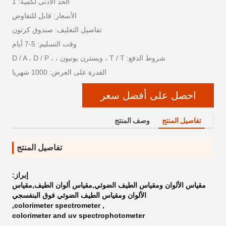
الحد الأدنى لكمية: 1
الأسعار: قابل للتفاوض
تفاصيل التغليف: صندوق كرتون
وقت التسليم: 5-7 أيام
شروط الدفع: T / T ، ويسترن يونيون ، ، D / A ، D / P
القدرة على العرض: 1000 شهريا
احصل على أفضل سعر
تفاصيل المنتج
وصف المنتج
تفاصيل المنتج
إبراز:
مقياس الألوان ومقياس الطيف الضوئي,مقياس ألوان الطيف,مقياس
الألوان ومقياس الطيف الضوئي فوق البنفسجي
,
colorimeter spectrometer
,
colorimeter and uv spectrophotometer