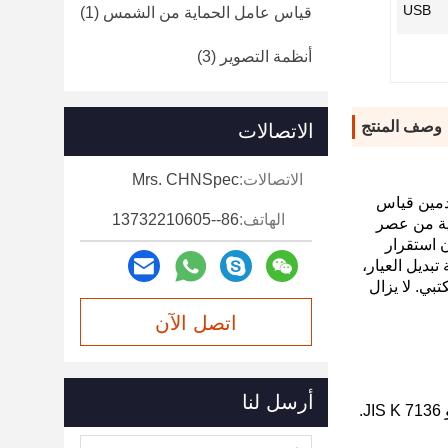
USB
قياس عامل الحماية من الشمس
(1)
أنظمة التصوير
(3)
وصف المنتج
الاتصالات
الاتصالات:
Mrs. CHNSpec
يمكن للمستخدمين قياس
الهاتف:
86--13732210605
اس الضبابية من عصر
 استقرار
بديل العيار،
بي. لا يزال
اتصل الآن
أرسل لنا