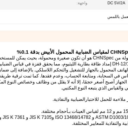
DC 5V/2A
واجهة:
الأبيض بدقة 0.1%
مفهوم تصميم سلسلة DH من مقاييس الضبابية المحمولة من CHNSpec هو أن تكون صغيرة ومحمولة، بحيث 
الضبابية والنفاذية في أي وقت وفي أي مكان. يدعم DH-12/13 إمداد طاقة بطارية الليثيوم، مما يحقق قفزة في قي
هاتف المحمول بالجهاز للتشغيل والتحكم اللاسلكي. بالإضافة إلى ضمان
قياس في السحابة، ومتابعة الحساب، وعدم فقدها. كما تمت ترقية طريقة ت
جهاز أصبح أصغر حجمًا، إلا أنه لا يقلل من وظائف وخصائص النوع المكت
والقياس الذي يتبعه النوع المكتبي.
ملاءمة للحمل للاختبار
الضبابية والنفاذية.
أحجام مختلفة.
JIS K 7105 و JIS K 7361 و JIS K 7136.
 والنفاذية للمعايير المختلفة.