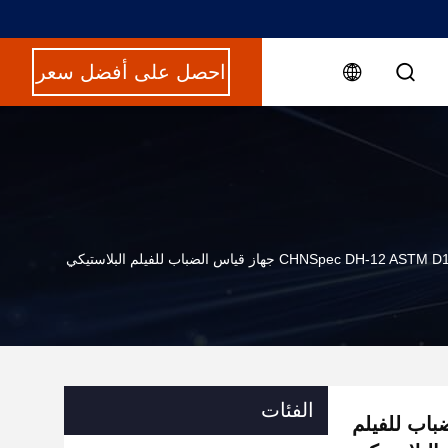
احصل على أفضل سعر
CHNSpec DH-12 AS جهاز قياس الضباب للفيلم البلاستيكي
الفئات
از قياس الضباب للفيلم