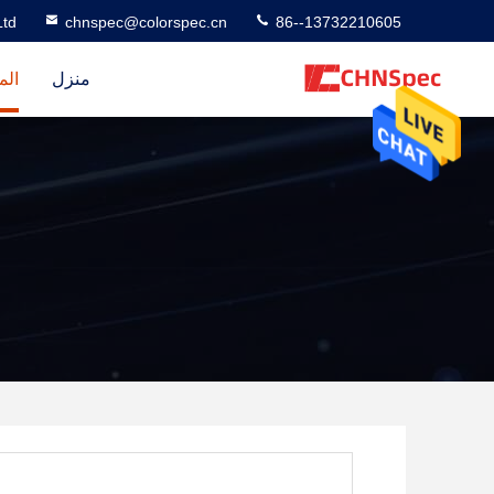
td
chnspec@colorspec.cn
86--13732210605
منزل
الم