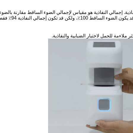
اذية. إجمالي النفاذية هو مقياس لإجمالي الضوء الساقط مقارنة بالضوء
بالفعل (على سبيل المثال، إجمالي النفاذية). وبالتالي، 