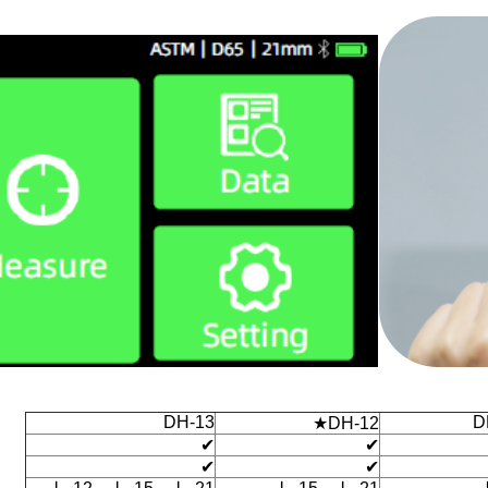
DH-13
D
DH-12★
✔
✔
✔
✔