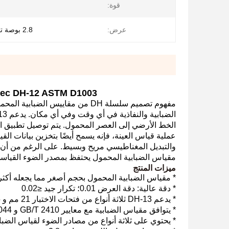
قوة:
عرض:
2.8 بوصة تعمل باللمس
CHNSpec DH-12 ASTM D1003 لمقياس الضبابية المحمول 
الخط الأرضي إلى العصر المحمول. يتم توصيل تطبيق ال
عملية قياس العينة، فإنه يسمح أيضًا بتخزين بيانات ال
والتبديل المغناطيسي مريح وبسيط. على الرغم من أن ال
مقياس الضبابية المحمول يحتفظ بمصدر الضوء القياسي 
ميزات المنتج
* مقياس الضبابية المحمول بحجم أصغر مما يجعله أكثر 
* دقة عالية: دقة العرض 0.01؛ تكرار جيد ≤0.02
* يدعم DH-13 ثلاثة أنواع من فتحات الاختبار 21 مم و 15 مم و 12 مم لقياس العينات بـ
* يتوافق مقياس الضبابية مع معايير GB/T 2410 و ASTM D1003/1044 و ISO 13468/14782 و
* يحتوي على ثلاثة أنواع من مصادر الضوء لقياس الضبابية