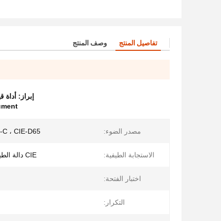
تفاصيل المنتج
وصف المنتج
إبراز:
أداة قياس 
ument
مصدر الضوء:
E-C ، CIE-D65
الاستجابة الطيفية:
CIE دالة الطيف Y / V (λ)
اختبار الفتحة:
التكرار: