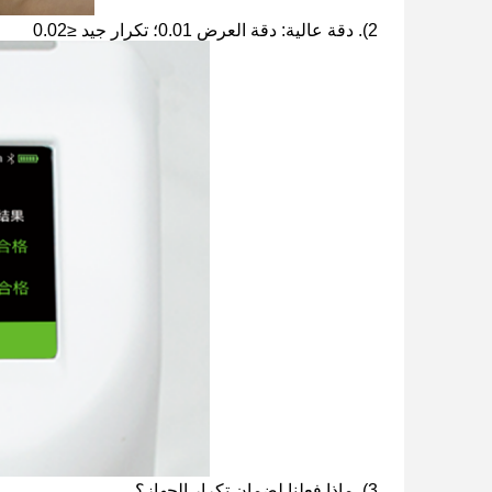
2). دقة عالية: دقة العرض 0.01؛ تكرار جيد ≤0.02
3). ماذا فعلنا لضمان تكرار الجهاز؟