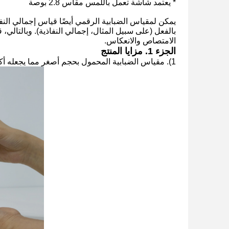
* يعتمد شاشة تعمل باللمس مقاس 2.8 بوصة
يمكن لمقياس الضبابية الرقمي أيضًا قياس إجمالي النف
الامتصاص والانعكاس.
الجزء 1. مزايا المنتج
1). مقياس الضبابية المحمول بحجم أصغر مما يجعله أكثر ملاءمة للحمل لاختبار الضبابية والنفاذية.