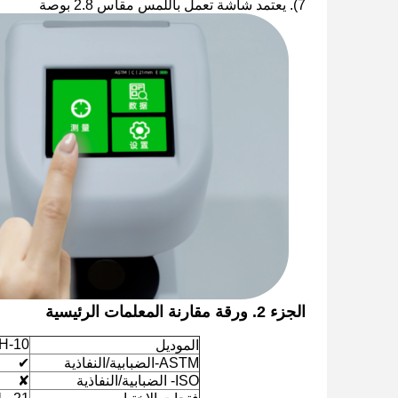
7). يعتمد شاشة تعمل باللمس مقاس 2.8 بوصة
الجزء 2. ورقة مقارنة المعلمات الرئيسية
H-10
الموديل
ASTM-الضبابية/النفاذية
✔
ISO- الضبابية/النفاذية
✘