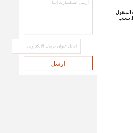
 المنقول
قد يكون الضوء الساقط 100٪، ولكن قد تكون إجمالي النفاذية 94٪ فقط بسبب
ارسل