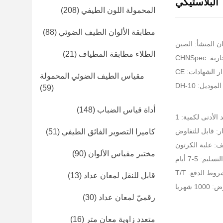
البلاستيكي
المحمولة اللون الطيفي
(208)
مطابقة الألوان الطيف الضوئي
(88)
ن المنشأ: الصين
الطلاء مطابقة المطياف
(21)
CHNSpec
ر الشهادات: CE
مقياس الطيف الضوئي المحمولة
موديل: DH-10
(59)
أداة قياس الضباب
(148)
 الأدنى لكمية: 1
ر: قابل للتفاوض
كاميرا التصوير الفائق الطيفي
(51)
ف: علبة الكرتون
مختبر مقياس الألوان
(90)
يم: 5-7 أيام
وط الدفع: T/T
قابل للنقل لمعان عداد
(13)
 شهريا
رقميّ لمعان عداد
(30)
متعدد زاوية معان متر
(16)