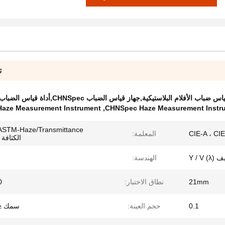
ت
ضباب الأفلام البلاستيكية,جهاز قياس الضباب CHNSpec,أداة قياس الضباب ASTM D1003
aze Measurement Instrument
,
CHNSpec Haze Measurement Instr
CIE-A ، CI
المعلمة:
الكثافة 
الهندسة:
21mm
نطاق الاختبار:
٪
0.1
حجم العينة:
سمك ≤0mm