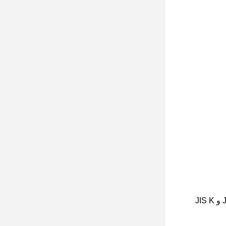
4). يتوافق مقياس الضبابية مع معايير GB/T 2410 و ASTM D1003/1044 و ISO 13468/14782 و JIS K 7105 و JIS K 7361 و JIS K