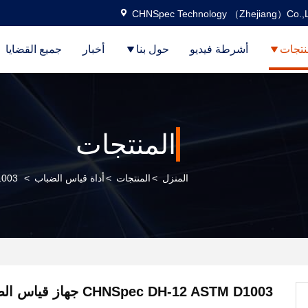
CHNSpec Technology （Zhejiang）Co.,L
نتجات
أشرطة فيديو
حول بنا
أخبار
جميع القضايا
المنتجات
المنزل
>
المنتجات
>
أداة قياس الضباب
>
TM D1003
CHNSpec DH-12 ASTM D1003 جه