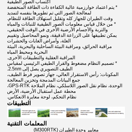
اكتساب الصور الطيفية
* يتم اعتماد خوارزمية عالية الكفاءة ذات الطاقة المنخفضة
لمعالجة الصور التي تم تطويرها بنفسه لتمديد
وقت الطيران للجهاز كله وتقليل استهلاك الطاقة للنظام.
* من خلال قياس معلومات الصور الطيفية للنباتات والمياه
والتربة والأجسام الأرضية الأخرى في الوقت الحقيقي،
يمكن تطبيقها على الزراعة الدقيقة، ونمو المحاصيل وتقييم
الغلة، وأمراض الغابات والحشرات
مراقبة الحرائق، ومراقبة البيئة الساحلية والبحرية، البيئة
البحرية ومحيط المياه
المراقبة العقلية والتطبيقات الأخرى.
* تصميم النظام مضغوط والقرار الطيفي الرئيسي لمقياس
الطيف التصويري يصل إلى 2.5nm.
المكونات: رأس الاستقرار العالي، جهاز تصوير فرط الطيف،
جمع البيانات المدمجة وتخزين المعالجة
الوحدة، نظام نقل الصور اللاسلكي، نظام الملاحة GPS-RTK،
محطة عمل استقبال الأرضية، الأرض
نظام التحكم، لوحة معايرة الانعكاس.
التطبيقات
المعلمات التقنية
معايير وحدة الطيران (M300RTK)