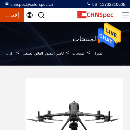
chnspec@colorspec.cn
86--13732210605
إقتباس
المنتجات
>
>
>
المنزل
المنتجات
كاميرا التصوير الفائق الطيفي
كاميرا التصوير الفائقة الطيفية للكشف المتقدم عن تسرب النفط مع CHNSpec FS-60