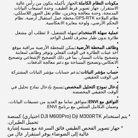
مكونات النظام الكاملة:
الجهاز بأكمله يتكون من رأس عالية
الاستقرار، جهاز تصوير فرط الطيف، وحدة استيعاب البيانات
المدمجة، وحدة معالجة وتخزين، نظام نقل الصور اللاسلكي،
نظام الملاحة GPS-RTK،محطة عمل استقبال أرضية، نظام
التحكم الأرضي، ولوحة معايرة الانعكاسية.
عملية سهلة الاستخدام:
سهلة التشغيل، لا تتطلب أي مشغل
طائرة بدون طيار محترف للعمل الواحد.
وظائف المحطة الأرضية:
يمكن للمحطة الأرضية مراقبة موقع
أخذ عينات الطائرة في الوقت الفعلي وتوفر وظائف لمعاينة
وتصحيح بيانات المسار، بما في ذلك التصحيح الإشعاعي وتصحيح
الانعكاس،وتصحيح المساحة مع دعم معالجة الدفعات.
حساب مؤشر النباتات:
يدعم حسابات مؤشر النباتات المشتركة
في الوقت الحقيقي.
إدخال نموذج التحليل المخصص:
يسمح بإدخال نماذج تحليل في
الوقت الحقيقي المخصصة.
التوافق مع ENVI:
متوافق تماما مع العديد من تنسيقات البيانات،
وضمان التكامل السلس مع برنامج ENVI.
* يتم استخدام Dji M300RTK (DJI M600Pro اختياري) كمنصة
تحميل الطيران.
* جهاز تصوير الفحص الطيفي فائق السرعة مع نسبة إشارة
عالية إلى الضوضاء يوفر استقرار عال من