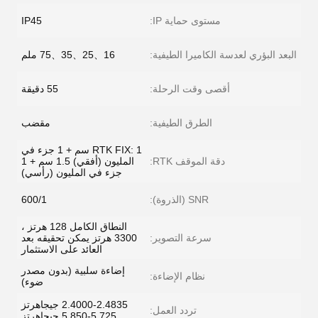
مستوى حماية IP:
IP45
البعد البؤري لعدسة الكاميرا الطيفية:
16、25、35、75 ملم
أقصى وقت الرحلة:
55 دقيقة
الطرق الطيفية:
مقضب
RTK FIX: 1 سم + 1 جزء في
دقة الموقف RTK:
المليون (أفقي) 1.5 سم + 1
جزء في المليون (رأسي)
SNR (الذروة):
600/1
النطاق الكامل 128 هرتز ،
سرعة التصوير:
3300 هرتز يمكن تحقيقه بعد
العائد على الاستثمار
إضاءة سلبية (بدون مصدر
نظام الإضاءة:
ضوء)
2.4000-2.4835 جيجاهرتز
تردد العمل:
5.725-5.850 جيجاهرتز