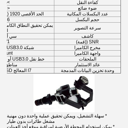
60%
>
كفاءة النقل
ضوء ضائع
<
0.5٪
عدد البكسلات المكانية
الحد الأقصى 1920 (يمكن تكوين البرمجيات)
حجم البكسل
5.86م
سرعة التصوير
ROI
كاشف
سي أم أو
600/1
SNR ((قمة)
مخرج الكاميرا
شبكة USB3.0 أو شبكة جيجابيت
-Mount
واجهة الكاميرا
الملحقات
خط نقل USB3.0 أو خط نقل شبكة جيجابيت
عائد الاستثمار
مناطق مت
وحدة تخزين البيانات المدمجة
I7 المعالج 512GSSD التخزين
* سهلة التشغيل، ويمكن تحقيق عملية واحدة دون مهنية
مشغل طائرات بدون طيار
* يمكن استخدام المحطة الأرضية لمراقبة موقع أخذ العينات