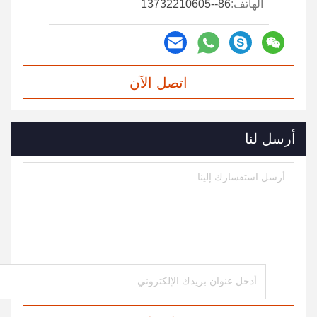
الهاتف:
86--13732210605
اتصل الآن
أرسل لنا