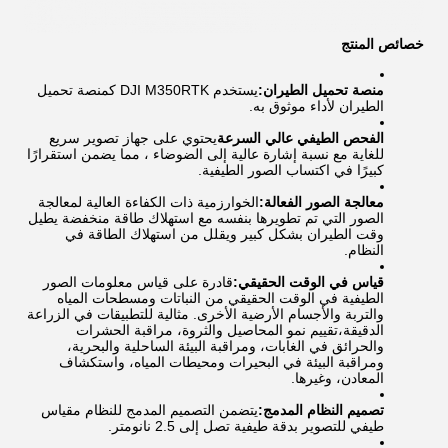
خصائص المنتج
منصة تحميل الطيران:
يستخدم DJI M350RTK كمنصة تحميل
الطيران لأداء موثوق به.
الفحص الطيفي عالي السرعة
يحتوي على جهاز تصوير سريع
للغاية مع نسبة إشارة عالية إلى الضوضاء ، مما يضمن استقرارًا
كبيرًا في اكتساب الصور الطيفية.
معالجة الصور الفعالة:
الخوارزمية ذات الكفاءة العالية لمعالجة
الصور التي تم تطويرها بنفسه مع استهلاك طاقة منخفضة يطيل
وقت الطيران بشكل كبير ويقلل من استهلاك الطاقة في
النظام.
قياس في الوقت الحقيقي:
قادرة على قياس معلومات الصور
الطيفية في الوقت الحقيقي من النباتات ومسطحات المياه
والتربة والأجسام الأرضية الأخرى. مثالية للتطبيقات في الزراعة
الدقيقة،تقييم نمو المحاصيل والثروة، مراقبة الحشرات
والحرائق في الغابات، ومراقبة البيئة الساحلية والبحرية،
ومراقبة البيئة في البحيرات ومحيطات المياه، واستكشاف
المعادن، وغيرها.
تصميم النظام المدمج:
يتضمن التصميم المدمج للنظام مقياس
طيفي للتصوير بدقة طيفية تصل إلى 2.5 نانومتر.