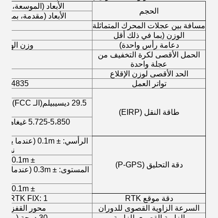
الأبعاد (الموسعة، باستثناء الشفرات): 0
الحجم
الأبعاد (مقدمة، بما في ذلك الشفرات): 0
مسافة بين عجلات المحرك المتماثلة
الوزن (بما في ذلك أقل
وز
دعامة رأس واحدة)
وزن الهواء (
الحمل الأقصى لكرة التخفيف من
عجلة واحدة
الحد الأقصى لوزن الإقلاع
تواتر العمل
2.4000-2،4835 غيغاهرتز 25
29.5 ديسيبيلم
(
الـ FCC
);
dBm
طاقة النقل (EIRP)
5.725-5،850 غيغاهرتز
نظام تحدي
± 0.1m (عندما يعمل تحديد موقع RTK بشكل طبيعي)
دقة التحليق (P-GPS)
نظ
± 0.1m (عندما يعمل تحديد موقع RTK بشكل طبيعي)
دقة موقع RTK
RTK FIX: 1 سم + 1 ppm (أفقي) 1.5 سم + 1 ppm (عمودي)
السرعة الزاوية القصوى للدوران
محور القفز: 300 درجة / ثانية محور التوجيه: 100 درجة / ثانية
الزاوية القصوى للزاوية
30 درجة (وضع P مع تمكين نظام الرؤية إلى الأمام: 25 درجة)