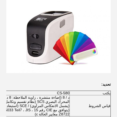
تحديد:
يكتب
CS-580
د / 8 (إضاءة منتشرة ، زاوية الملاحظة: 8 درجات)
قياس الشروط
(يشمل الانعكاس المرآو
(يتوافق مع CIE رقم 15 ، JIS
Z8722 معايير الحالة c)