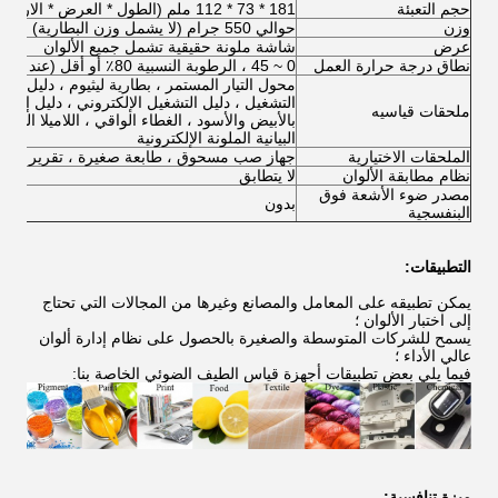
حجم التعبئة
181 * 73 * 112 ملم (الطول * العرض * الارتفاع)
وزن
حوالي 550 جرام (لا يشمل وزن البطارية)
عرض
شاشة ملونة حقيقية تشمل جميع الألوان
نطاق درجة حرارة العمل
0 ~ 45 ، الرطوبة النسبية 80٪ أو أقل (عند 35 درجة مئوية) ، بدون تكاثف
محول التيار المستمر ، بطارية ليثيوم ، دليل التش
ملحقات قياسيه
بالأبيض والأسود ، الغطاء الواقي ، اللاميلا المس
البيانية الملونة الإلكترونية
الملحقات الاختيارية
جهاز صب مسحوق ، طابعة صغيرة ، تقرير القياس
نظام مطابقة الألوان
لا يتطابق
مصدر ضوء الأشعة فوق
بدون
البنفسجية
التطبيقات:
يمكن تطبيقه على المعامل والمصانع وغيرها من المجالات التي تحتاج
إلى اختبار الألوان ؛
يسمح للشركات المتوسطة والصغيرة بالحصول على نظام إدارة ألوان
عالي الأداء ؛
فيما يلي بعض تطبيقات أجهزة قياس الطيف الضوئي الخاصة بنا:
ميزة تنافسية: