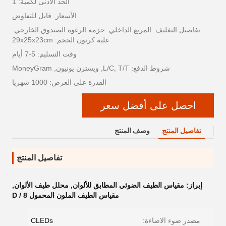
الحد الأدنى لكمية: 1
الأسعار: قابل للتفاوض
تفاصيل التغليف: المربع الداخلي: حزمة الرغوة الصندوق الخارجي:
علبة كرتون الحجم: 29x25x23cm
وقت التسليم: 5-7 أيام
شروط الدفع: L/C, T/T, ويسترن يونيون, MoneyGram
القدرة على العرض: 1000 شهريا
احصل على أفضل سعر
تفاصيل المنتج
وصف المنتج
تفاصيل المنتج
إبراز:
مقياس الطيف الضوئي المطابق للألوان
,
محلل طيف الألوان
,
مقياس الطيف الملون المحمول D / 8
مصدر ضوء الاضاءة:
CLEDs