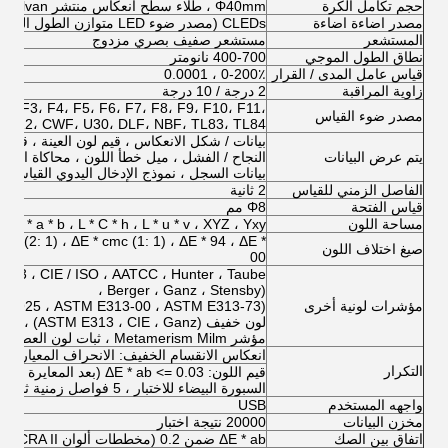
حجم تكامل الكرة
Φ40mm ، طلاء سطح انعكاس منتشر Alvan
مصدر اضاءة اضاءة
CLEDs (مصدر ضوء LED متوازن الطول الموجي بالكامل)
المستشعر
مستشعر صفيف بصري مزدوج
نطاق الطول الموجي
400-700 نانومتر
قياس عامل المدى / القرار
0-200٪ ، 0.0001
زاوية المراقبة
2 درجة / 10 درجة
2، F3، F4، F5، F6، F7، F8، F9، F10، F11،
مصدر ضوء القياس
F12، CWF، U30، DLF، NBF، TL83، TL84
بيانات / شكل الانعكاس ، قيم لون العينة ، قيم اخ
يتم عرض البيانات
النجاح / الفشل ، ميل خطأ اللون ، محاكاة اللو
بيانات السجل ، نموذج الإدخال اليدوي القياسي ، 
الفاصل الزمني للقياس
2 ثانية
قياس الفتحة
Φ8 مم
مساحة اللون
CIE-L * a * b ، L * C * h ، L * u * v ، XYZ ، Yxy ، الانعك
mc (2: 1) ، ΔE * cmc (1: 1) ، ΔE * 94 ، ΔE *
صيغ اختلاف اللون
00
73 ، CIE / ISO ، AATCC ، Hunter ، Taube
Berger ، Ganz ، Stensby) ،
مؤشرات لونية أخرى
D1925 ، ASTM E313-00 ، ASTM E313-73) ،
لون خفيف (ASTM E313 ، CIE ، Ganz) ،
مؤشر Metamerism Milm ، ثبات لون العصا ، ثبات اللون
انعكاس الانقسام الخفيف: الانحراف المعياري في حد
التكرار
السبورة البيضاء للاختبار ، 5 فواصل زمنية ثانية) ، الحد الأقصى: 0.05
واجهه المستخدم
USB
مخزن البيانات
20000 نتيجة اختبار
اتفاق بين الصك
ΔE * ab ضمن 0.2 (مخططات ألوان BCRA II ، متوسط ​​12 مخططًا)