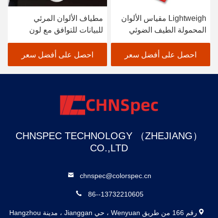
Lightweigh مقياس الألوان
مطياف الألوان المرئي
المحمولة الطيف الضوئي
للبيانات للتوافق مع لون
الماسح الضوئي طلاء
النسيج باللون الأسود
السيارات
احصل على أفضل سعر
احصل على أفضل سعر
CHNSPEC TECHNOLOGY （ZHEJIANG）
CO.,LTD
chnspec@colorspec.cn
86--13732210605
رقم 166 من طريق Wenyuan ، حي Jianggan ، مدينة Hangzhou