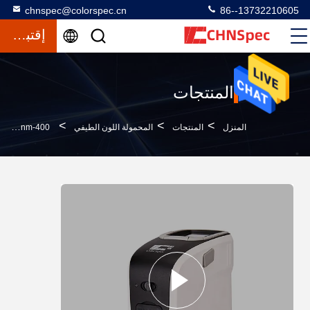
chnspec@colorspec.cn
86--13732210605
إقتباس
المنتجات
>
>
>
المنزل
المنتجات
المحمولة اللون الطيفي
400-700nm الطول الموجي D / 8 المحمولة اللون الطيفي لقياس النسيج