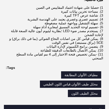
1) حصلنا على شهادة اعتماد المقاييس في الصين
2). مساحة تخزين بيانات كبيرة
3). شاشة عرض TFT كبيرة
4). تصميم عصري وعصري يعتمد على الهندسة البشرية
5). سهلة التشغيل وواجهة عملية مضغوطة
6) -تصميم لوحة التحديد المسبق لمعايرة أداة سهلة
7). يستخدم مصدر ضوء LED ؛بطارية ليثيوم أيون عالية السعة قابلة
لإعادة الشحن
8) .يمكن قياس كل من اصابات النخاع الشوكي (بما في ذلك براق) و
SCE (براق مستبعد) في نفس الوقت
9). يتضمن برامج الكمبيوتر لإدارة البيانات
10). يمكن الاتصال بالطابعات الدقيقة للطباعة
11) -يمكن تخصيص فتحة الاختبار إلى 4 مم لقياس مادة السطح
المنحني
Tags:
مطياف الألوان المطابقة
محلل طيف الألوان,قياس اللون الطيفي
محلل الطيف اللون