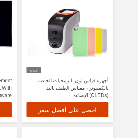
فيديو
أجهزة قياس لون البرمجيات الخاصة
ement
بالكمبيوتر ، مقياس الطيف باليد
t With
(CLEDs) الإضاءة
tware
احصل على أفضل سعر