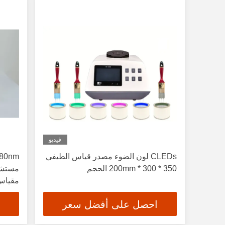
فيديو
CLEDs لون الضوء مصدر قياس الطيفي
350 * 300 * 200mm الحجم
مستشع
مقياس
لمطابق
احصل على أفضل سعر