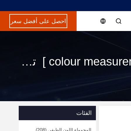
احصل على أفضل سعر
الكلمات الرئيسية [ colour measurement spectrophotometer ] تطابق 120 المنتجات
الفئات
المحمولة اللون الطيفي
(208)