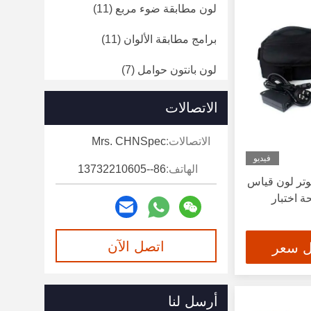
لون مطابقة ضوء مربع
(11)
برامج مطابقة الألوان
(11)
لون بانتون حوامل
(7)
مقياس نفاذية الضوء
(19)
الاتصالات
مقياس الطيف الإشعاعي المحمول
الاتصالات:
Mrs. CHNSpec
(1)
فيديو
الهاتف:
86--13732210605
مقياس الانكسار الضوئي عبر
وتر لون قياس
الإنترنت
(4)
 اختبار
محلل نقل الأشعة فوق البنفسجية
(2)
اتصل الآن
ل سعر
أنظمة التصوير
(3)
أرسل لنا
مقياس الطيف
(1)