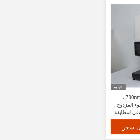
فيديو
نطاق الطول الموجي 360-780nm ،
 المزدوج ،
قي لمطابقة
ل سعر