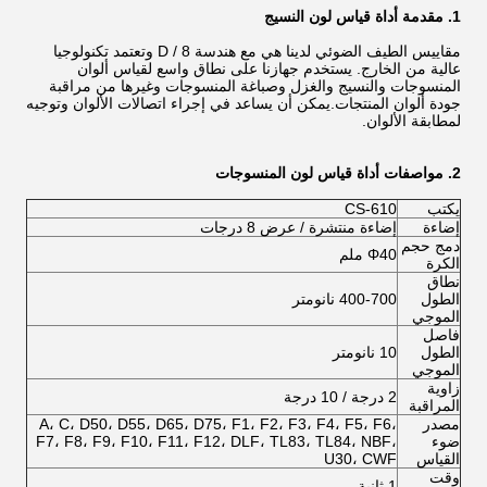
1. مقدمة أداة قياس لون النسيج
مقاييس الطيف الضوئي لدينا هي مع هندسة D / 8 وتعتمد تكنولوجيا
عالية من الخارج. يستخدم جهازنا على نطاق واسع لقياس ألوان
المنسوجات والنسيج والغزل وصباغة المنسوجات وغيرها من مراقبة
جودة ألوان المنتجات.يمكن أن يساعد في إجراء اتصالات الألوان وتوجيه
لمطابقة الألوان.
2. مواصفات أداة قياس لون المنسوجات
يكتب
CS-610
إضاءة
إضاءة منتشرة / عرض 8 درجات
دمج حجم
Φ40 ملم
الكرة
نطاق
الطول
400-700 نانومتر
الموجي
فاصل
الطول
10 نانومتر
الموجي
زاوية
2 درجة / 10 درجة
المراقبة
مصدر
A، C، D50، D55، D65، D75، F1، F2، F3، F4، F5، F6،
ضوء
F7، F8، F9، F10، F11، F12، DLF، TL83، TL84، NBF،
القياس
U30، CWF
وقت
1 ثانية