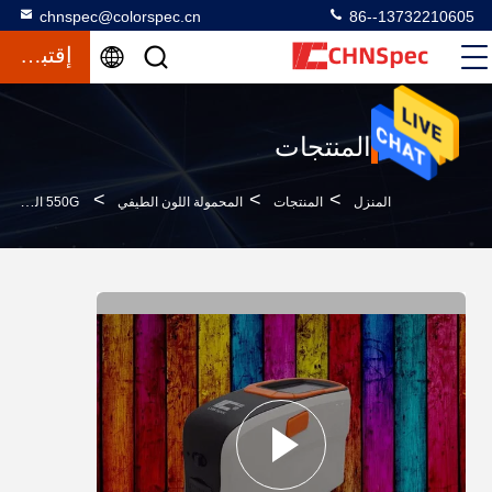
chnspec@colorspec.cn
86--13732210605
إقتباس
المنتجات
>
>
>
المنزل
المنتجات
المحمولة اللون الطيفي
550G الوزن المطياف للون مطابقة ، لون محلل دقة جيدة