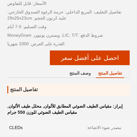
الأسعار: قابل للتفاوض
تفاصيل التغليف: المربع الداخلي: حزمة الرغوة الصندوق الخارجي:
علبة كرتون الحجم: 29x25x23cm
وقت التسليم: 5-7 أيام
شروط الدفع: L/C, T/T, ويسترن يونيون, MoneyGram
القدرة على العرض: 1000 شهريا
احصل على أفضل سعر
تفاصيل المنتج
وصف المنتج
تفاصيل المنتج
إبراز:
مقياس الطيف الضوئي المطابق للألوان
,
محلل طيف الألوان
,
مقياس الطيف الضوئي للوزن 550 جرام
مصدر ضوء الاضاءة:
CLEDs