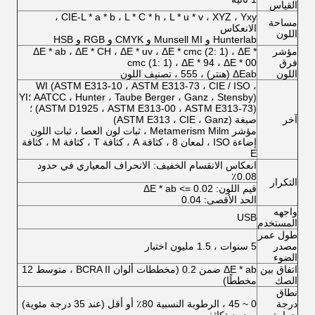
القياس
CIE-L * a * b ، L * C * h ، L * u * v ، XYZ ، Yxy ،
مساحة
الانعكاس
اللون
Hunterlab و Munsell MI و CMYK و RGB و HSB
مؤشر
ΔE * ab ، ΔE * CH ، ΔE * uv ، ΔE * cmc (2: 1) ، ΔE *
فرق
cmc (1: 1) ، ΔE * 94 ، ΔE * 00
اللون
ΔEab (هنتر) ، 555 ، تصنيف اللون
WI (ASTM E313-10 ، ASTM E313-73 ، CIE / ISO ،
AATCC ، Hunter ، Taube Berger ، Ganz ، Stensby) ؛YI
(ASTM D1925 ، ASTM E313-00 ، ASTM E313-73) ؛
آخر
صبغة (ASTM E313 ، CIE ، Ganz)
مؤشر Metamerism Milm ، ثبات لون العصا ، ثبات اللون
إضاءة ISO ، لمعان 8 ، كثافة A ، كثافة T ، كثافة M ، كثافة
E
انعكاس الانقسام الخفيف: الانحراف المعياري في حدود
0.08٪
التكرار
قيم اللون: ΔE * ab <= 0.02
الحد الأقصى: 0.04
واجهه
USB
المستخدم
طول عمر
مصدر
5 سنوات ، 1.5 مليون اختبار
الضوء
اتفاق بين
ΔE * ab ضمن 0.2 (مخططات ألوان BCRA II ، متوسط ​​12
الصك
مخططًا)
نطاق
درجة
0 ~ 45 ، الرطوبة النسبية 80٪ أو أقل (عند 35 درجة مئوية)