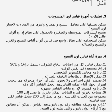
حرارة
، بدون تكاثف
العمل
3. تطبيقات أجهزة قياس لون المنسوجات
يمكن تطبيقها على معامل النسيج والمصانع وغيرها من المجالات لاختبار
لون النسيج ؛
يسمح للشركات المتوسطة والصغيرة بالحصول على نظام إدارة ألوان
عالي الأداء ؛
يمكن استخدامه على نطاق واسع في قياس ألوان ألياف النسيج والغزل
والنسيج والصباغة.
4. ميزة أداة قياس لون النسيج
1).يمكن قياس كل من اصابات النخاع الشوكي (تشمل براق) و SCE
(براق مستبعد) في نفس الوقت
2).برنامج مجاني للكمبيوتر الشخصي
3).يمكن الاتصال بالطابعات الدقيقة للطباعة
4).تصميم أفقي احترافي ولا يحتوي على أي أجزاء متحركة مما يتجنب
اهتزاز الجهاز أثناء عملية القياس.هذا يجعل القياس أكثر دقة
5).برنامج كمبيوتر لإدارة بيانات القياس بسهولة
6).مساحة تخزين كبيرة للبيانات: يمكن تخزين ما يصل إلى 100
مجموعة من العينات القياسية ، مع ما يصل إلى 200 سجل قياس لكل
عينة قياسية
7).إنه مع وظيفة مطابقة رقم لون بانتون.بعد القياس ، يمكن أن تتطابق
مع 3 أرقام ألوان بانتون والتي تشبه لون العينة.