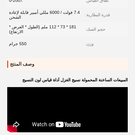
نطاق القياس:
0-200٪
7.4 فولت / 6000 مللي أمبير قابلة لإعادة
قدرة البطارية:
الشحن
181 * 73 * 112 ملم (الطول * العرض *
حجم الصك:
الارتفاع)
وزن:
550 جرام
وصف المنتج
المبيعات الساخنة المحمولة نسيج الغزل أداة قياس لون النسيج