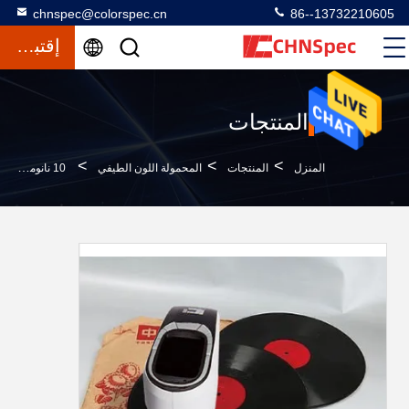
chnspec@colorspec.cn
86--13732210605
إقتباس
المنتجات
>
>
>
المنزل
المنتجات
المحمولة اللون الطيفي
10 نانومتر الطول الموجي الفاصل الزمني الطيفي اللوني المحمول مع بناء في زاوية مراقبة الكاميرا 2 ° / 10 °