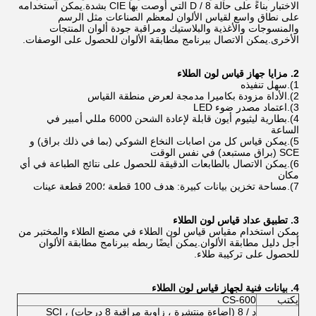
الاختبار بناءً على حالة D / 8 التي أوصت بها CIE بشدة.يمكن استخدامه
على نطاق واسع لقياس الألوان لمعظم الصناعات مثل الرسم
والمنسوجات والأغذية والبلاستيك ومراقبة جودة ألوان المنتجات
الأخرى.يمكن الاتصال ببرنامج مطابقة الألوان للحصول على الوصفات.
2. مزايا جهاز قياس لون الطلاء
1).سهل تنفيذه
2).الأداة مزودة بكاميرا مدمجة لعرض منطقة القياس
3).اعتماد مصدر ضوء LED
4).بطارية ليثيوم أيون قابلة لإعادة الشحن 6000 مللي أمبير في
الساعة
5).يمكن قياس كل من اصابات النخاع الشوكي (بما في ذلك براق) و
SCE (براق مستبعد) في نفس الوقت
6).يمكن الاتصال بالطابعات الدقيقة للحصول على نتائج الطباعة في أي
مكان
7).مساحة تخزين بيانات كبيرة: هدف 100 قطعة ؛200 قطعة عينات
3. تطبيق عداد قياس لون الطلاء
يمكن استخدام مقياس قياس لون الطلاء في مصنع الطلاء والمختبر من
أجل دليل مطابقة الألوان.يمكن أيضًا ربطه ببرنامج مطابقة الألوان
للحصول على تركيبة طلاء.
4.
بيانات فنية لجهاز قياس لون الطلاء
يكتب
CS-600
د / 8 (إضاءة منتشرة ، زاوية مراقبة 8 درجات) ، SCI