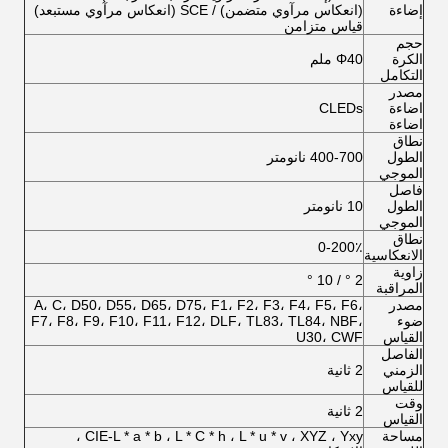
إضاءة
(انعكاس مرآوي متضمن) / SCE (انعكاس مرآوي مستبعد)
قياس متزامن
حجم
الكرة
Φ40 ملم
التكامل
مصدر
اضاءة
CLEDs
اضاءة
نطاق
الطول
400-700 نانومتر
الموجي
فاصل
الطول
10 نانومتر
الموجي
نطاق
0-200٪
الانعكاسية
زاوية
2 ° / 10 °
المراقبة
مصدر
A، C، D50، D55، D65، D75، F1، F2، F3، F4، F5، F6،
ضوء
F7، F8، F9، F10، F11، F12، DLF، TL83، TL84، NBF،
القياس
U30، CWF
الفاصل
الزمني
2 ثانية
للقياس
وقت
2 ثانية
القياس
مساحة
CIE-L * a * b ، L * C * h ، L * u * v ، XYZ ، Yxy ،