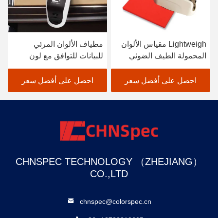
Lightweigh مقياس الألوان
مطياف الألوان المرئي
المحمولة الطيف الضوئي
للبيانات للتوافق مع لون
الماسح الضوئي طلاء
النسيج باللون الأسود
السيارات
احصل على أفضل سعر
احصل على أفضل سعر
CHNSPEC TECHNOLOGY （ZHEJIANG）
CO.,LTD
chnspec@colorspec.cn