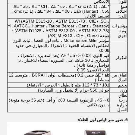
اللون
الانعكاس
صيغ
ΔE * ab ، ΔE * CH ، ΔE * uv ، ΔE * cmc (2: 1) ، ΔE *
اختلاف
cmc (1: 1) ، ΔE * 94 ، ΔE * 00 ، Eab (Hunter) ، 555 ،
اللون
تصنيف الألوان
WI (ASTM E313-10 ، ASTM E313-73 ، CIE / ISO ،
مؤشرات
AATCC ، Hunter ، Taube Berger ، Ganz ، Stensby) ؛YI
لونية
(ASTM D1925 ، ASTM E313-00 ، ASTM E313-73) ؛
أخرى
صبغة (ASTM E313 ، CIE ، Ganz)
مؤشر Metamerism Milm ، ثبات لون العصا ، ثبات اللون
انعكاس الانقسام الخفيف: الانحراف المعياري في حدود
0.08٪
قيم اللون: ΔE * ab <= 0.03 (بعد المعايرة ، الانحراف
التكرار
المعياري لـ 30 قياسًا على السبورة البيضاء للاختبار ، 5
فواصل زمنية ثانية) ،
الحد الأقصى: 0.05
اتفاق بين
ΔE * ab ضمن 0.2 (مخططات ألوان BCRA II ، متوسط ​​12
الصك
مخططًا)
بحجم
181 * 73 * 112 ملم (الطول * العرض * الارتفاع)
وزن
حوالي 550 جرام (لا يشمل وزن البطارية)
نطاق
درجة
0 ~ 45 ، الرطوبة النسبية 80٪ أو أقل (عند 35 درجة مئوية)
حرارة
، بدون تكاثف
العمل
5.
صور متر قياس لون الطلاء