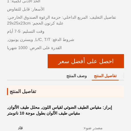
الحد الأدنى لكمية: 1
الأسعار: قابل للتفاوض
تفاصيل التغليف: المربع الداخلي: حزمة الرغوة الصندوق الخارجي:
علبة كرتون الحجم: 29x25x23cm
وقت التسليم: 5-7 أيام
شروط الدفع: L/C, T/T, ويسترن يونيون,
القدرة على العرض: 1000 شهريا
احصل على أفضل سعر
تفاصيل المنتج
وصف المنتج
تفاصيل المنتج
إبراز:
مقياس الطيف الضوئي لقياس اللون
,
محلل طيف الألوان
,
مقياس طيف الألوان بطول موجة 10 نانومتر
مصدر ضوء:
قاد