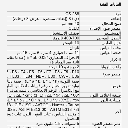
البيانات الفنية
نوع
CS-288
إضاءة
دي / 8 (إضاءة منتشرة ، عرض 8 درجات)
دمج المجال
mm40 مم
مصدر ضوء الإضاءة
CLED
المستشعر
صفيف الاستشعار
الطول الموجي
400-700 نانومتر
قرار الطيف
10 نانومتر
وقت القياس
ثانيتان
فتحة القياس
11 مم ، اختياري 4 مم ، 6 مم ، 15 مم
التكرار
ثانية بعد المعايرة)
راقب الزوايا
2 درجة و 10 درجة
، F2 ، F3 ، F4 ، F5 ، F6 ، F7 ، F8 ، F9 ، F10
مصدر ضوء
 DLF ، TL83 ، TL84 ، NBF ، U30 ، CWF ، U35
قيمة 
عرض
توليد تقرير اختبار ، رقم / بيانات انعكاس الطيف
مع الكاميرا ، الرقم الانعكاسي ، قيمة هدف الإدخا
صيغة اختلاف اللون
*E * ab ، ΔE * CH ، ΔE * uv ، ΔE * cmc (2: 1) ، ΔE * cmc (1: 1) ، ΔE * 94 ، ΔE * 00
مساحة اللون
CIE-L * a * b ، L * C * h ، L * u * v ، XYZ ، Yxy ، الانعكاس
-73 ، CIE / ISO ، AATCC ، Hunter ، Taube
STM D1925 ، ASTM E313-00 ، ASTM E313-73)
آخر
؛ مؤشر القياس ، ثبات البقع ، اللون ثبات ؛ وظيفة
المحمول
عمر مصدر الضوء
5 سنوات ، 1.5 مليون مرة