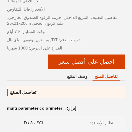
الحد الأدنى لكمية: 1
الأسعار: قابل للتفاوض
تفاصيل التغليف: المربع الداخلي: حزمة الرغوة الصندوق الخارجي:
علبة كرتون الحجم: 25x21x20cm
وقت التسليم: 5-7 أيام
شروط الدفع: T/T, ويسترن يونيون, , باي بال
القدرة على العرض: 1000 شهريا
احصل على أفضل سعر
تفاصيل المنتج
وصف المنتج
تفاصيل المنتج
إبراز:
,
,
multi parameter colorimeter
نظام الإضاءة:
D / 8 ، SCI