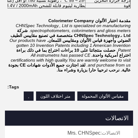
درجة حرارة التخزين
-25 ~ 55 ℃ ، رطوبة نسبية 80٪ أو أقل (عند 35 درجة مئوية) ، بدون تكثف
قوة
بطارية ليثيوم قابلة للشحن 8.4V / 2000mAh ، محول DC12V
مقدمة اختبار الألوان Colorimeter Company
CHNSpec Technology., Ltd is specialized on manufacturing
spectrophotometers, colorimeters and gloss meters.
شركة
CHNSpec Technology.، Ltd متخصصة في تصنيع مقاييس الطيف
الضوئي وأجهزة قياس الألوان ومقاييس اللمعان.
Our products have
gotten 10 Invention Patents including 1 American Invention
Patent.
حصلت منتجاتنا على 10 براءات اختراع بما في ذلك براءة
اختراع أمريكية واحدة.
All instrumetns has passed CE
certifications with high quality.You are warmly welcome to visit
and purchase from us.
لقد اجتازت جميع الأدوات شهادات CE بجودة
عالية. نرحب ترحيبا حارا بزيارة وشراء منا.
Tags:
مقياس الألوان المحمولة
متر اختلاف اللون
,
الاتصالات
الاتصالات:
Mrs. CHNSpec