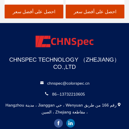
الألوان الذكي، المعايرة
القياس و 37 مصدر ضوء
التلقائية، الانعكاس العالي
التقييم
احصل على أفضل سعر
احصل على أفضل سعر
CHNSPEC TECHNOLOGY （ZHEJIANG）
CO.,LTD
chnspec@colorspec.cn
86--13732210605
رقم 166 من طريق Wenyuan ، حي Jianggan ، مدينة Hangzhou
، مقاطعة Zhejiang ، الصين