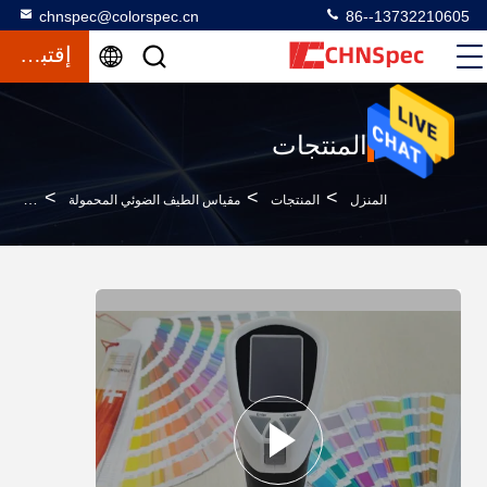
chnspec@colorspec.cn
86--13732210605
إقتباس
المنتجات
>
>
>
المنزل
المنتجات
مقياس الطيف الضوئي المحمولة
تحليل ا