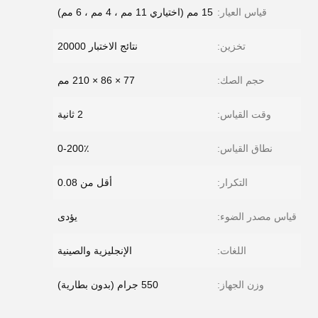
قياس العيار:
15 مم (اختياري 11 مم ، 4 مم ، 6 مم)
تخزين:
نتائج الاختبار 20000
حجم الصك:
77 × 86 × 210 مم
وقت القياس:
2 ثانية
نطاق القياس:
0-200٪
التكرار:
أقل من 0.08
قياس مصدر الضوء:
يؤدى
اللغات:
الإنجليزية والصينية
وزن الجهاز:
550 جرام (بدون بطارية)