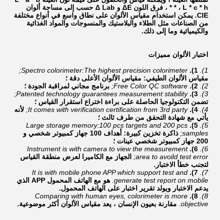
* ، L * c * h * ، فرق اللون ΔE و Δ Lab حسب إلى مساحة ألوان
CIE. يمكن استخدام مقياس الألوان على نطاق واسع في أنواع مختلفة
من الصناعات مثل الطلاء والبلاستيك والمنسوجات والمواد الغذائية
والكيميائية وما إلى ذلك.
اختبار الألوان
مميزات
Spectro colorimeter:The highest precision colorimeter;
1).
1).
مقياس الألوان الطيفي: مقياس الألوان الأعلى دقة ؛
2).
2).
Free Color QC software;
برنامج مجاني لمراقبة الجودة ؛
Patented technology guarantees measurement stability;
3).
3).
تضمن التكنولوجيا الحاصلة على براءة اختراع استقرار القياس ؛
4).
4).
It comes with verification certification from 3rd party;
لأنه
يأتي مع شهادة التحقق من طرف ثالث ؛
Large storage memory:100 pcs targets and 200 pcs
5).
5).
samples;
ذاكرة تخزين كبيرة: أهداف 100 جهاز كمبيوتر شخصي و
200 جهاز كمبيوتر شخصي عينات ؛
Instrument is with camera to view the measurement
6).
6).
area to avoild test error;
الجهاز مع الكاميرا لعرض منطقة القياس
لتجنب خطأ الاختبار.
It is with mobile phone APP which support test and
7).
7).
generate test report on mobile.
هو مع الهاتف المحمول APP الذي
يدعم الاختبار ويولد تقرير اختبار على الهاتف المحمول.
Comparing with human eyes, colorimeter is more
8).
8).
objective.
مقارنة بعيون الإنسان ، يعد مقياس الألوان أكثر موضوعية.