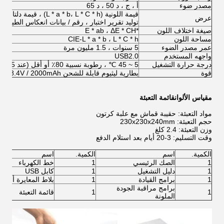
مصدر ضوء
أ ، ج ، د 50 ، د 65
قيمة 
عرض
توليد تقرير اختبار ، رقم / بيانات انعكاس الطيف
صيغة اختلاف اللون
*E * ab ، ΔE * CH
مساحة اللون
CIE-L * a * b ، L * C * h
عمر مصدر الضوء
5 سنوات ، 1.5 مليون مرة
واجهه المستخدم
USB2.0
درجة حرارة التشغيل
5 ~ 45 ℃ ، رطوبة نسبية 80٪ أو أقل (عند 35 درجة مئوية) ، بدون تكثف
قوة
بطارية ليثيوم قابلة للشحن 8.4V / 2000mAh ، محول DC12V
مقياس الألوان
قائمة التعبئة
مواد التعبئة: حقيبة قماش مع علبة كرتون
حجم التعبئة: 230x230x240mm
وزن التعبئة: 2.4 كلغ
وقت التسليم: 3-20 أيام بعد استلام الدفع
الكمية.
اسم
الكمية.
اسم
1
الصك الرئيسي
1
خط الكهرباء
1
دليل التشغيل
1
كابل USB
1
برامج القيادة
1
بلاط المعايرة أسود 
برامج مراقبة الجودة
1
1
قائمة التعبئة
الملونة