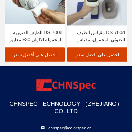
DS-700d مقياس الطيف
DS-700d الطيف الصورية
الضوئي المحمول، مقياس
المحمولة الالوان 30+ معايير
الألوان الذكي، المعايرة
القياس و 37 مصدر ضوء
التلقائية، الانعكاس العالي
التقييم
احصل على أفضل سعر
احصل على أفضل سعر
CHNSPEC TECHNOLOGY （ZHEJIANG）
CO.,LTD
chnspec@colorspec.cn