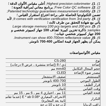
1).
1).
Highest precision colorimeter;
أعلى مقياس الألوان الدقة ؛
2).
2).
Free Color QC software;
برنامج مجاني لمراقبة الجودة ؛
Patented technology guarantees measurement stability;
3).
3).
تضمن التكنولوجيا الحاصلة على براءة اختراع استقرار القياس ؛
4).
4).
It comes with verification certification from 3rd party;
لأنه
يأتي مع شهادة التحقق من طرف ثالث ؛
Large storage memory:100 pcs targets and 200 pcs
5).
5).
samples;
ذاكرة تخزين كبيرة: أهداف 100 جهاز كمبيوتر شخصي و
200 جهاز كمبيوتر شخصي عينات ؛
Instrument can show 400-700nm reflectance value.
6).
6).
يمكن أن يظهر الجهاز قيمة انعكاس 400-700 نانومتر.
مقياس الألوان
مواصفات
نوع
CS-280
إضاءة
دي / 8 (إضاءة منتشرة ، عرض 8 درجات)
حجم المجال التكامل
mm40 مم
مصدر ضوء الإضاءة
CLED
المستشعر
صفيف الاستشعار
الطول الموجي
400-700 نانومتر
قرار الطيف
10 نانومتر
وقت القياس
ثانيتان
فتحة القياس
11 مم ، اختياري 4 مم ، 6 مم ، 15 مم
التكرار
ثانية بعد المعايرة)
راقب الزوايا
2 درجة و 10 درجة