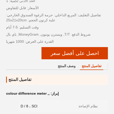
الحد الأدنى لكمية: 1
الأسعار: قابل للتفاوض
تفاصيل التغليف: المربع الداخلي: حزمة الرغوة الصندوق الخارجي:
علبة كرتون الحجم: 25x21x20cm
وقت التسليم: 5-7 أيام
شروط الدفع: T/T, ويسترن يونيون, MoneyGram, باي بال
القدرة على العرض: 1000 شهريا
احصل على أفضل سعر
تفاصيل المنتج
وصف المنتج
تفاصيل المنتج
إبراز:
,
,
colour difference meter
نظام الإضاءة:
D / 8 ، SCI