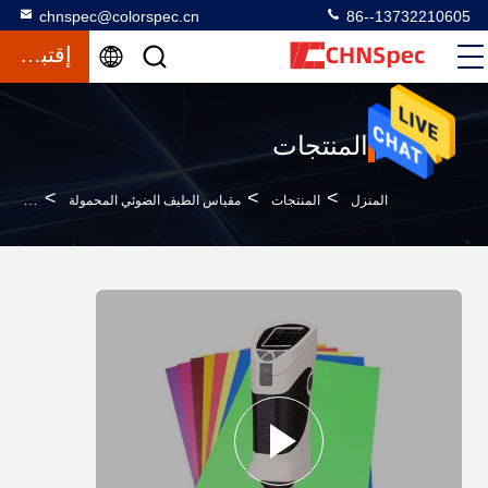
chnspec@colorspec.cn
86--13732210605
إقتباس
المنتجات
>
>
>
المنزل
المنتجات
مقياس الطيف الضوئي المحمولة
خفيفة 