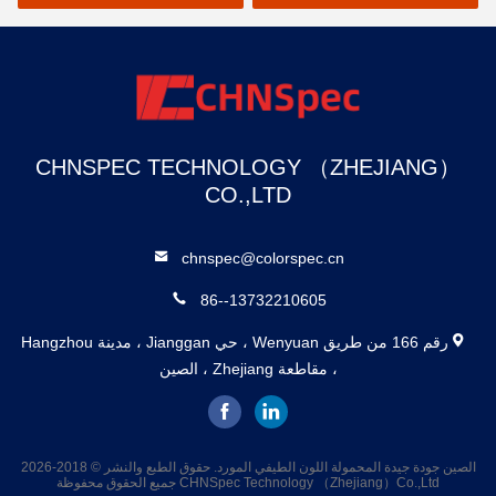
CHNSPEC TECHNOLOGY （ZHEJIANG）
CO.,LTD
chnspec@colorspec.cn
86--13732210605
رقم 166 من طريق Wenyuan ، حي Jianggan ، مدينة Hangzhou
، مقاطعة Zhejiang ، الصين
الصين جودة جيدة المحمولة اللون الطيفي المورد. حقوق الطبع والنشر © 2018-2026
CHNSpec Technology （Zhejiang）Co.,Ltd جميع الحقوق محفوظة