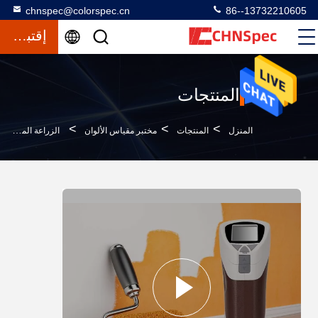
chnspec@colorspec.cn
86--13732210605
إقتباس
المنتجات
>
>
>
المنزل
المنتجات
مختبر مقياس الألوان
الزراعة المستخدمة مختبر مقياس الألوان 10000 نتائج الاختبار التخزين وافق CE