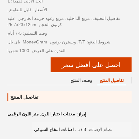
الحد الأدنى لكمية: 1
الأسعار: قابل للتفاوض
تفاصيل التغليف: مربع الداخلية: مربع رغوة حزمة الخارجي: علبة
كرتون الحجم: 25.7x23x12cm
وقت التسليم: 5-7 أيام
شروط الدفع: T/T, ويسترن يونيون, MoneyGram, باي بال
القدرة على العرض: 1000 شهريا
احصل على أفضل سعر
تفاصيل المنتج
وصف المنتج
تفاصيل المنتج
إبراز:
معدات اختبار اللون
,
متر اللون الرقمي
نظام الإضاءة:
8 / د ، اصابات النخاع الشوكي