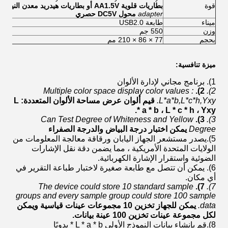
قوة
بطاريات قلوية AA1.5V أو بطاريات هيدريد معدن النيكل ؛
adapter
محول DC5V حصري
ميناء
طابعة USB2.0
وزن
550 جم
بحجم
77 × 86 × 210 مم
ميزة تنافسية:
1).
برنامج مجاني لإدارة الألوان
Multiple color space display color values :
2).
2).
L*a*b,L*c*h,Yxy.
قيم ألوان عرض مساحة الألوان المتعددة: L
* a * b ، L * c * h ، Yxy.
Can Test Degree of Whiteness and Yellow
3).
3).
Degree
يمكن اختبار درجة البياض والدرجة الصفراء
5).
يصدر مستشعر الجهاز اليابان ورقاقة معالجة المعلومات من
الولايات المتحدة الأمريكية ، مما يضمن دقة نقل الإشارات
الضوئية واستقرار الإشارة الكهربائية.
6).
يمكن أن تتصل مع طابعة صغيرة لاختبار طباعة التقرير في
أي مكان.
The device could store 10 standard sample
7).
7).
groups and every sample group could store 100 sample
data.
يمكن للجهاز تخزين 10 مجموعات عينات قياسية ويمكن
لكل مجموعة عينات تخزين 100 عينة بيانات.
8).
قم بإنشاء بيانات النموذج الأولي L * a * b * يدويًا