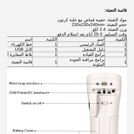
قائمة التعبئة:
مواد التعبئة: حقيبة قماش مع علبة كرتون
حجم التعبئة: 230x230x240mm
وزن التعبئة: 2.4 كلغ
وقت التسليم: 3-20 أيام بعد استلام الدفع.
الكمية.
اسم
الكمية.
اسم
1
الصك الرئيسي
1
خط الكهرباء
1
دليل التشغيل
1
كابل USB
1
برامج القيادة
1
بلاط المعايرة أبيض
برامج مراقبة الجودة
1
1
قائمة التعبئة
الملونة