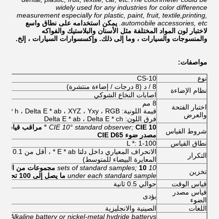
widely used for any industries for color difference
measurement especially for plastic, paint, fruit, textile,printing,
automobile accessories, etc.
يمكن استخدامه على نطاق واسع
لاختبار لون المواد المختلفة مثل الأسنان والبلاستيك والفواكه
والمنسوجات والسيارات ، وما إلى ذلك. وإكسسوارات السيارات ، إلخ.
مواصفات:
نوع
CS-10
8 / د (8 درجات / إضاءة منتشرة)
نظام الإضاءة
اصابات النخاع الشوكي
8 مم
اختبار الفتحة
والعرض
فرق اللون: Delta E * ab ، Delta E * ch
CIE 10 ° مراقب قياسي.
CIE 10° standard observer;
شروط القياس
مصدر ضوء CIE D65
نطاق القياس
L *: 1-100
الانحراف المع
التكرار
المعايرة البيضاء للمتوسط)
10 sets of standard samples;
10 مجموعات من العينات القياسية ؛
تخزين
under each standard sample
ما يصل إلى 100 تحت كل عينة قياسية
قياس الوقت
حوالي 0.5 ثانية
قياس مصدر
يؤدى
الضوء
اللغات
الصينية والانجليزية
V Alkaline battery or nickel-metal hydride batterys;