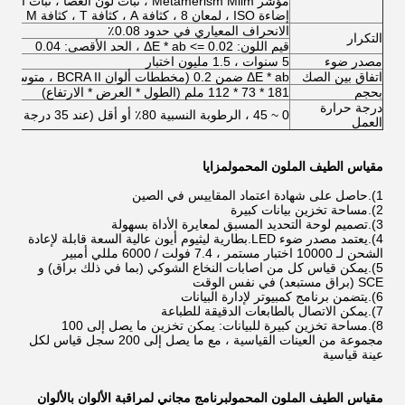
مؤشر Metamerism Milm ، ثبات لون العصا ، ثبات اللون
إضاءة ISO ، لمعان 8 ، كثافة A ، كثافة T ، كثافة M ، كثافة E
الانحراف المعياري في حدود 0.08٪
التكرار
قيم اللون: ΔE * ab <= 0.02 ،
الحد الأقصى: 0.04
مصدر ضوء
5 سنوات ، 1.5 مليون اختبار
اتفاق بين الصك
ΔE * ab ضمن 0.2 (مخططات ألوان BCRA II ، متوسط ​​12 مخططًا)
بحجم
181 * 73 * 112 ملم (الطول * العرض * الارتفاع)
درجة حرارة
0 ~ 45 ، الرطوبة النسبية 80٪ أو أقل (عند 35 درجة مئوية) ، بدون تكاثف
العمل
مقياس الطيف الملون المحمول
مزايا
1).حاصل على شهادة اعتماد المقاييس في الصين
2).مساحة تخزين بيانات كبيرة
3).تصميم لوحة التحديد المسبق لمعايرة الأداة بسهولة
4).يعتمد مصدر ضوء LED.بطارية ليثيوم أيون عالية السعة قابلة لإعادة
الشحن لـ 10000 اختبار مستمر ، 7.4 فولت / 6000 مللي أمبير
5).يمكن قياس كل من اصابات النخاع الشوكي (بما في ذلك براق) و
SCE (براق مستبعد) في نفس الوقت
6).يتضمن برنامج كمبيوتر لإدارة البيانات
7).يمكن الاتصال بالطابعات الدقيقة للطباعة
8).مساحة تخزين كبيرة للبيانات: يمكن تخزين ما يصل إلى 100
مجموعة من العينات القياسية ، مع ما يصل إلى 200 سجل قياس لكل
عينة قياسية
مقياس الطيف الملون المحمول
برنامج مجاني لمراقبة الألوان بالألوان