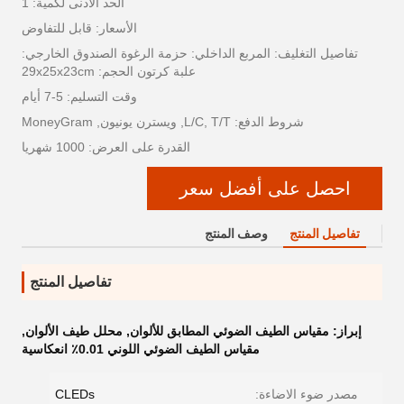
الحد الأدنى لكمية: 1
الأسعار: قابل للتفاوض
تفاصيل التغليف: المربع الداخلي: حزمة الرغوة الصندوق الخارجي:
علبة كرتون الحجم: 29x25x23cm
وقت التسليم: 5-7 أيام
شروط الدفع: L/C, T/T, ويسترن يونيون, MoneyGram
القدرة على العرض: 1000 شهريا
احصل على أفضل سعر
تفاصيل المنتج
وصف المنتج
تفاصيل المنتج
إبراز:
مقياس الطيف الضوئي المطابق للألوان
,
محلل طيف الألوان
,
مقياس الطيف الضوئي اللوني 0.01٪ انعكاسية
مصدر ضوء الاضاءة:
CLEDs