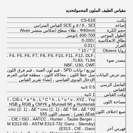
مقياس الطيف الملون المحمول
تحديد
يكتب
CS-610
إضاءة
d / 8 ، SCI و SCE القياس المتزامن
حجم الكرة
Φ40mm ، طلاء سطح انعكاس منتشر Alvan
الطول الموجي
400-700 نانومتر
نطاق الانعكاسية
0-200٪
القرار
0.01٪
زوايا Obsere
2 ° / 10 °
 F3، F4، F5، F6، F7، F8، F9، F10، F11، F12، DLF،
مصدر ضوء
TL83، TL84،
NBF، U30، CWF
توزيع / بيانات SPD ، قيم لون العينة ، قيم فرق ال
يتم عرض البيانات
ميل خطأ اللون ، محاكاة اللون ، منطقة قياس العرض ، مح
الإدخال اليدوي القياسي ، إنشاء تقرير القياس
الفاصل الزمني
0.5 ثانية
للقياس
وقت القياس
1 ثانية
CIE-L * a * b ، L * C * h ، L * u * v ، XYZ ، Yxy ، الانعكاس
مساحة اللون
Hunterlab و Munsell MI و CMYK و RGB و HSB
ΔE * cmc (2: 1) ، ΔE * cmc (1: 1) ، ΔE * 94 ، ΔE * 00
صيغ اختلاف اللون
ΔEab (هنتر) ، تصنيف اللون 555
3 ، CIE / ISO ، AATCC ، Hunter ، Taube Berger ،
فهرس آخر
E313 ، CIE ، Ganz)