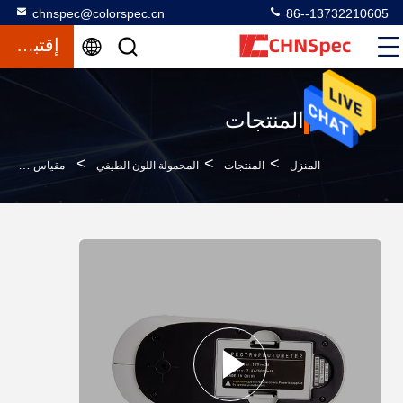
chnspec@colorspec.cn
86--13732210605
إقتباس
المنتجات
>
>
>
المنزل
المنتجات
المحمولة اللون الطيفي
مقياس طيف ضوئي محمول لثبات لون النسيج 0.01٪ دقة انعكاسية مع شهادة CE