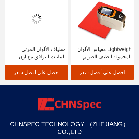
Lightweigh مقياس الألوان
مطياف الألوان المرئي
المحمولة الطيف الضوئي
للبيانات للتوافق مع لون
الماسح الضوئي طلاء
النسيج باللون الأسود
السيارات
احصل على أفضل سعر
احصل على أفضل سعر
CHNSPEC TECHNOLOGY （ZHEJIANG）
CO.,LTD