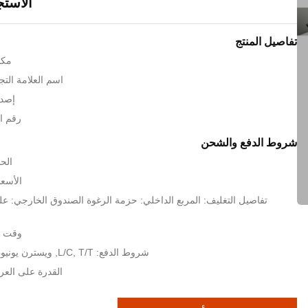
الاستج
تفاصيل المنتج
مكا
اسم العلامة التجارية: c
إصدا
رقم المو
شروط الدفع والشحن
الحد
الأسعا
تفاصيل التغليف: المربع الداخلي: حزمة الرغوة الصندوق الخارجي: عل
وقت التسل
شروط الدفع: L/C, T/T, ويسترن يونيون, MoneyGram
القدرة على العرض: 1000