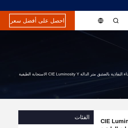
احصل على أفضل سعر
فاذية بالضئبق متر الدالة CIE Luminosity Y الاستجابة الطيفية
الفئات
لضئبق متر الدالة CIE Luminosity Y