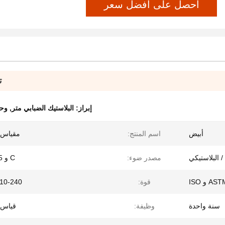
احصل على أفضل سعر
ت
إبراز:
البلاستيك الضبابي متر
,
وحد
أبيض
اسم المنتج:
مقياس 
 البلاستيكي
مصدر ضوء:
C و D65 و A
AS و ISO
قوة:
110-240 فو
سنة واحدة
وظيفة:
قياس 