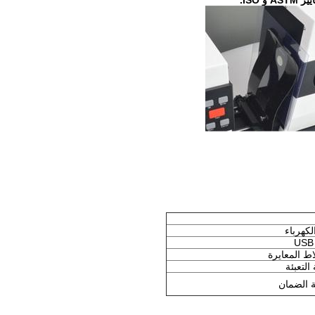
 و ISO.
كهرباء
التعبئة
 الضمان