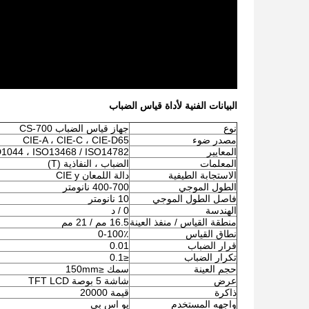
البيانات الفنية لأداة قياس الضباب
نوع
جهاز قياس الضباب CS-700
مصدر ضوء
CIE-A ، CIE-C ، CIE-D65
المعايير
1044 ، ISO13468 / ISO14782
المعلمات
الضباب ، النفاذية (T)
الاستجابة الطيفية
دالة اللمعان CIE y
الطول الموجي
400-700 نانومتر
فاصل الطول الموجي
10 نانومتر
الهندسة
0 / د
منطقة القياس / منفذ العينة
16.5 مم / 21 مم
نطاق القياس
0-100٪
قرار الضباب
0.01
تكرار الضباب
≤0.1
حجم العينة
سمك ≤150mm
عرض
شاشة 5 بوصة TFT LCD
ذاكرة
قيمة 20000
واجهه المستخدم
يو اس بي