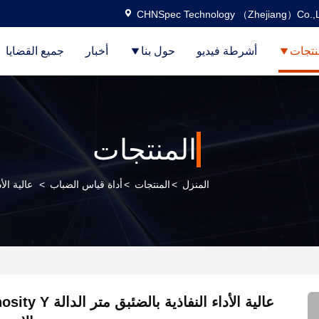
CHNSpec Technology （Zhejiang）Co.,L
نتجات
أشرطة فيديو
حول بنا
أخبار
جميع القضايا
المنتجات
المنزل
>
المنتجات
>
أداة قياس الضباب
>
عالية الأداء الن
عالية الأداء النفاذية با