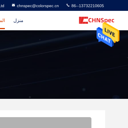
td
chnspec@colorspec.cn
86--13732210605
منزل
الم