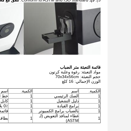
5).
5).
Conform to ASTM and ISO standard.
تتفق مع معايير ASTM
قائمة التعبئة متر الضباب
مواد التعبئة: رغوة وعلبة كرتون
حجم التعبئة: 70x34x56cm
الوزن الإجمالي: 16 كلغ
الكمية.
اسم
الكمية.
اسم
1
الصك الرئيسي
1
خط ال
1
دليل التشغيل
1
كابل USB
1
برامج القيادة
1
0٪ بلاط المعايرة
1
بالضباب برامج الكمبيوتر
1
قائمة 
غطاء لمنافذ التعويض (لـ
1
1
بطاقة
ASTM)