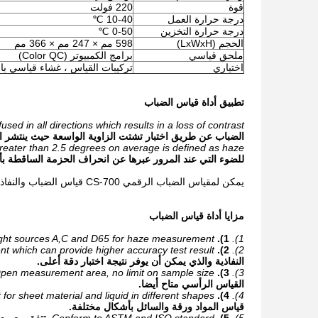
قوة
220 فولت
درجة حرارة العمل
10-40 ℃
درجة حرارة التخزين
0-50 ℃
الحجم (LxWxH)
598 مم × 247 مم × 366 مم
ملحق قياسي
برامج الكمبيوتر (Color QC)
اختياري
تركيبات القياس ، غشاء قياسي با
تطبيق أداة قياس الضباب
sed in all directions which results in a loss of contrast.
الضباب عن طريق اختبار تشتت الزاوية الواسعة حيث ينتشر الض
reater than 2.5 degrees on average is defined as haze.
للضوء التي عند المرور عبرها عن انحراف الحزمة الساقطة بأكثر من 2.5 درجة في المتوسط ​​على
يمكن لمقياس الضباب الرقمي CS-700 قياس الضباب والنفاذية للبلاستيك الشفاف والزجاج والشاشة بدقة عالية جدًا ويتوافق مع معايير ASTM و ISO.
مزايا أداة قياس الضباب
light sources A,C and D65 for haze measurement.
1).
1).
 which can provide higher accuracy test result.
2).
2).
النفاذية والذي يمكن أن يوفر نتيجة اختبار دقة أعلى.
pen measurement area, no limit on sample size.
3).
3).
القياس الرأسي متاح أيضا.
or sheet material and liquid in different shapes.
4).
4).
قياس المواد ورقة والسائل بأشكال مختلفة.