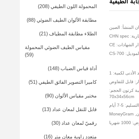
ابة الطيفية
المحمولة اللون الطيفي
(208)
مطابقة الألوان الطيف الضوئي
(88)
ن المنشأ: الصين
الطلاء مطابقة المطياف
(21)
CHN spe
ر الشهادات: CE
مقياس الطيف الضوئي المحمولة
ديل: CS-700
(59)
أداة قياس الضباب
(148)
 الأدنى لكمية: 1
ر: قابل للتفاوض
كاميرا التصوير الفائق الطيفي
(51)
بة كرتون الحجم:
مختبر مقياس الألوان
(90)
70x34x56cm
يم: 5-7 أيام
قابل للنقل لمعان عداد
(13)
 شهريا
رقميّ لمعان عداد
(30)
متعدد زاوية معان متر
(16)