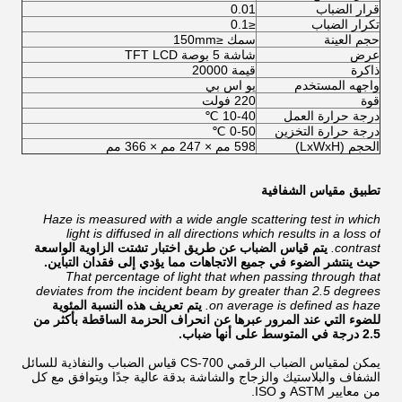
قرار الضباب
0.01
تكرار الضباب
≤0.1
حجم العينة
سمك ≤150mm
عرض
شاشة 5 بوصة TFT LCD
ذاكرة
قيمة 20000
واجهه المستخدم
يو اس بي
قوة
220 فولت
درجة حرارة العمل
10-40 ℃
درجة حرارة التخزين
0-50 ℃
الحجم (LxWxH)
598 مم × 247 مم × 366 مم
تطبيق مقياس الشفافية
Haze is measured with a wide angle scattering test in which
light is diffused in all directions which results in a loss of
contrast.
يتم قياس الضباب عن طريق اختبار تشتت الزاوية الواسعة
حيث ينتشر الضوء في جميع الاتجاهات مما يؤدي إلى فقدان التباين.
That percentage of light that when passing through that
deviates from the incident beam by greater than 2.5 degrees
on average is defined as haze.
يتم تعريف هذه النسبة المئوية
للضوء التي عند المرور عبرها عن انحراف الحزمة الساقطة بأكثر من
2.5 درجة في المتوسط ​​على أنها ضباب.
يمكن لمقياس الضباب الرقمي CS-700 قياس الضباب والنفاذية للسائل
الشفاف والبلاستيك والزجاج والشاشة بدقة عالية جدًا ويتوافق مع كل
من معايير ASTM و ISO.