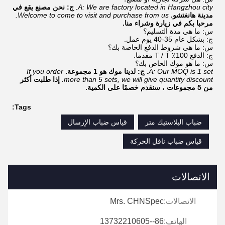
A: We are factory located in Hangzhou city.
ج: نحن مصنع يقع في
مدينة هانغتشو.
Welcome to come to visit and purchase from us.
مرحبا بكم في زيارة وشراء منا.
س: ما هي مدة التسليم؟
ج: بشكل عام 35-40 يوم عمل.
س: ما هي شروط الدفع الخاصة بك؟
ج: الدفع 100٪ T / T مقدما.
س: ما هو موك الخاص بك؟
A: Our MOQ is 1 set.
ج: لدينا موك هو 1 مجموعة.
If you order
more than 5 sets, we will give quantity discount.
إذا طلبت أكثر
من 5 مجموعات ، سنقدم خصمًا على الكمية.
Tags:
ضباب البلاستيك متر
قياس ضباب الإرسال
قياس ضباب ناقل الحركة
الاتصالات
الاتصالات:
Mrs. CHNSpec
الهاتف:
86--13732210605