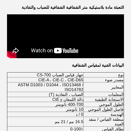
التعبئة مادة بلاستيكية متر الشفافية الشفافية للضباب والنفاذية
البيانات الفنية لمقياس الشفافية
نوع
جهاز قياس الضباب CS-700
مصدر ضوء
CIE-A ، CIE-C ، CIE-D65
ASTM D1003 / D1044 ، ISO13468 /
المعايير
ISO14782
المعلمات
الضباب ، النفاذية (T)
الاستجابة الطيفية
دالة اللمعان CIE y
الطول الموجي
400-700 نانومتر
فاصل الطول الموجي
10 نانومتر
الهندسة
0 / د
منطقة القياس / منفذ
16.5 مم / 21 مم
العينة
نطاق القياس
0-100٪