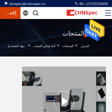
chnspec@colorspec.cn
86--13732210605
إقتباس
المنتجات
>
>
>
المنزل
المنتجات
أداة قياس الضباب
مواد التعبئة والتغليف وحدة قياس الضباب 110 - 240V الطاقة 10nm الفاصل الزمني الطول الموجي