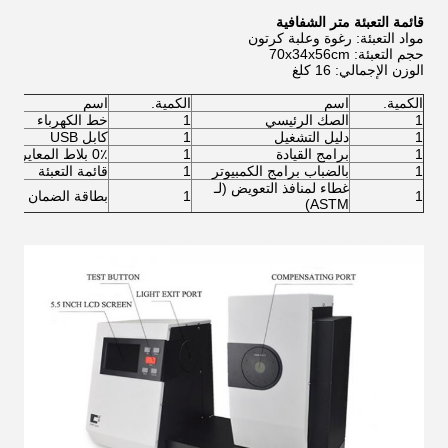
قائمة التعبئة متر الشفافية
مواد التعبئة: رغوة وعلبة كرتون
حجم التعبئة: 70x34x56cm
الوزن الإجمالي: 16 كلغ
الكمية.
اسم
الكمية.
اسم
1
الصك الرئيسي
1
خط الكهرباء
1
دليل التشغيل
1
كابل USB
1
برامج القيادة
1
0٪ بلاط المعايرة
1
بالضباب برامج الكمبيوتر
1
قائمة التعبئة
غطاء لمنافذ التعويض (لـ
1
1
بطاقة الضمان
ASTM)