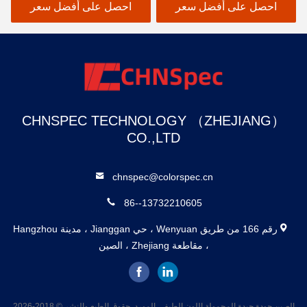
احصل على أفضل سعر
احصل على أفضل سعر
CHNSPEC TECHNOLOGY （ZHEJIANG）
CO.,LTD
chnspec@colorspec.cn
86--13732210605
رقم 166 من طريق Wenyuan ، حي Jianggan ، مدينة Hangzhou
، مقاطعة Zhejiang ، الصين
الصين جودة جيدة المحمولة اللون الطيفي المورد. حقوق الطبع والنشر © 2018-2026