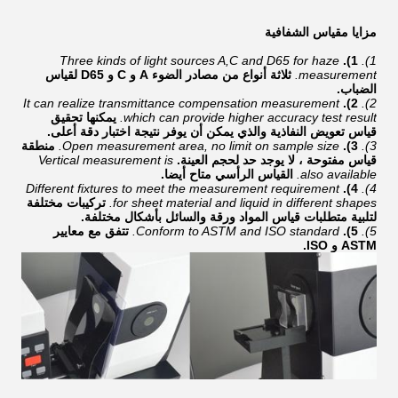
مزايا مقياس الشفافية
Three kinds of light sources A,C and D65 for haze
1).
1).
measurement.
ثلاثة أنواع من مصادر الضوء A و C و D65 لقياس
الضباب.
It can realize transmittance compensation measurement
2).
2).
which can provide higher accuracy test result.
يمكنها تحقيق
قياس تعويض النفاذية والذي يمكن أن يوفر نتيجة اختبار دقة أعلى.
3).
3).
Open measurement area, no limit on sample size.
منطقة
قياس مفتوحة ، لا يوجد حد لحجم العينة.
Vertical measurement is
also available.
القياس الرأسي متاح أيضا.
Different fixtures to meet the measurement requirement
4).
4).
for sheet material and liquid in different shapes.
تركيبات مختلفة
لتلبية متطلبات قياس المواد ورقة والسائل بأشكال مختلفة.
5).
5).
Conform to ASTM and ISO standard.
تتفق مع معايير
ASTM و ISO.