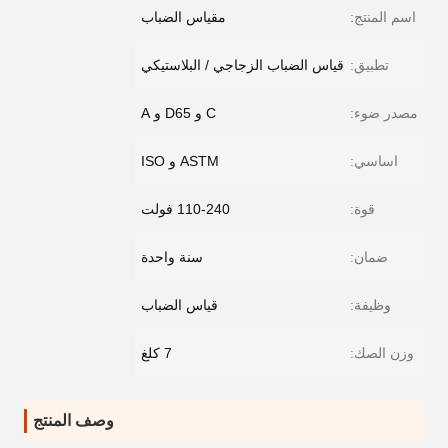
اسم المنتج:
مقياس الضباب
تطبيق:
قياس الضباب الزجاجي / البلاستيكي
مصدر ضوء:
C و D65 و A
اساسي:
ASTM و ISO
قوة:
110-240 فولت
ضمان:
سنة واحدة
وظيفة:
قياس الضباب
وزن الصك:
7 كلغ
وصف المنتج