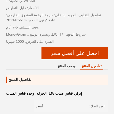
الحد الأدنى لكمية: 1
الأسعار: قابل للتفاوض
تفاصيل التغليف: المربع الداخلي: حزمة الرغوة الصندوق الخارجي:
علبة كرتون الحجم: 70x34x56cm
وقت التسليم: 5-7 أيام
شروط الدفع: L/C, T/T, ويسترن يونيون, MoneyGram
القدرة على العرض: 1000 شهريا
احصل على أفضل سعر
تفاصيل المنتج
وصف المنتج
تفاصيل المنتج
إبراز:
قياس ضباب ناقل الحركة
,
وحدة قياس الضباب
لون الصك:
أبيض