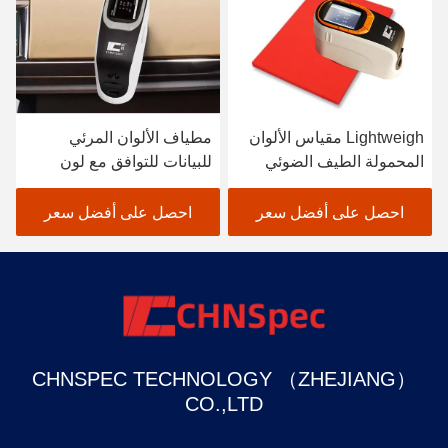
Lightweigh مقياس الألوان
مطياف الألوان المرئي
المحمولة الطيف الضوئي
للبيانات للتوافق مع لون
الماسح الضوئي طلاء
النسيج باللون الأسود
السيارات
احصل على أفضل سعر
احصل على أفضل سعر
CHNSPEC TECHNOLOGY （ZHEJIANG）
CO.,LTD