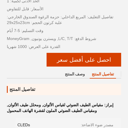
الحد الأدنى لكمية: 1
الأسعار: قابل للتفاوض
تفاصيل التغليف: المربع الداخلي: حزمة الرغوة الصندوق الخارجي:
علبة كرتون الحجم: 29x25x23cm
وقت التسليم: 5-7 أيام
شروط الدفع: L/C, T/T, ويسترن يونيون, MoneyGram
القدرة على العرض: 1000 شهريا
احصل على أفضل سعر
تفاصيل المنتج
وصف المنتج
تفاصيل المنتج
إبراز:
مقياس الطيف الضوئي لقياس الألوان
,
ومحلل طيف الألوان
,
ومقياس الطيف الضوئي الملون لقشرة الهاتف المحمول
مصدر ضوء الاضاءة:
CLEDs