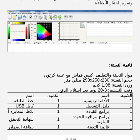
وتقرير اختبار الطباعة.
قائمة التعبئة:
مواد التعبئة والتغليف: كيس قماش مع علبة كرتون
حجم التعبئة: 290x250x230 مللي متر
وزن التعبئة: 1.98 كجم
وقت التسليم: 3-20 يوما بعد استلام الدفع.
الكمية.
اسم
الكمية.
اسم
1
الأداة الرئيسية
1
خط الطاقة
1
دليل التشغيل
1
كابل USB
1
برامج القيادة
1
بلاط المعايرة أسود 
برامج مراقبة الجودة
1
1
شهادة التحقق
الملونة
1
قائمة التعبئة
1
بطاقة الضمان