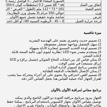
السبورة البيضاء للاختبار ، 5 فواصل زمنية ثانية) ، الحد الأقصى: 0.05
اتفاق بين الصك
ΔE * ab ضمن 0.2 (مخططات ألوان BCRA II ، متوسط ​​12 مخططًا)
حجم التعبئة
181 * 73 * 112 ملم (الطول * العرض * الارتفاع)
وزن
حوالي 550 جرام (لا يشمل وزن البطارية)
عرض
شاشة ملونة حقيقية تشمل جميع الألوان
درجة حرارة العمل
0 ~ 45 ، الرطوبة النسبية 80٪ أو أقل (عند 35 درجة مئوية) ، بدون تكاثف
ميزة تنافسية
1).تصميم حديث وعصري يعتمد على الهندسة البشرية
2).سهل التشغيل وواجهة تشغيل مضغوطة
3).تصميم لوحة التحديد المسبق لمعايرة الأداة بسهولة
4).يستخدم مصدر ضوء LED ؛بطارية ليثيوم أيون عالية السعة قابلة
لإعادة الشحن
5).يمكن قياس كل من اصابات النخاع الشوكي (تشمل براق) و SCE
(براق مستبعد) في نفس الوقت
6).يتضمن برنامج كمبيوتر لإدارة البيانات
7).يمكن الاتصال بالطابعات الدقيقة للطباعة
8).تصميم أفقي احترافي ولا يحتوي على أي أجزاء متحركة مما يتجنب
اهتزاز الجهاز أثناء عملية القياس.هذا يجعل القياس أكثر دقة.
برنامج مجاني لمراقبة الألوان بالألوان
الجهاز مزود ببرنامج مراقبة الجودة ذو اللون الناضج والذي يمكنه
توصيل مقياس الألوان بجهاز الكمبيوتر.باستخدام البرنامج ، يمكننا حفظ
بيانات الألوان وإدارتها ، واشتقاق البيانات ، وإنشاء تقرير الاختبار ،