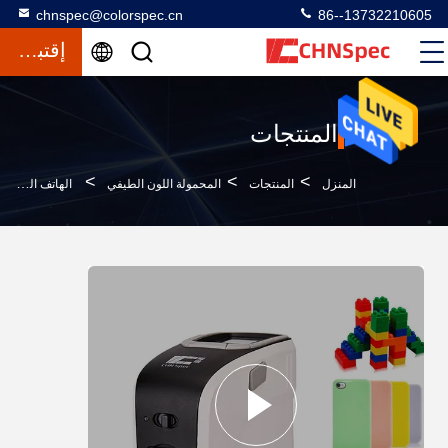
chnspec@colorspec.cn
86--13732210605
إقتباس
المنتجات
>
>
>
المنزل
المنتجات
المحمولة اللون الطيفي
الهاتف المحمول قذيفة اللون المحمولة مقياس الطيف الضوئي 1 ثانية قياس الوقت للبلاستيك