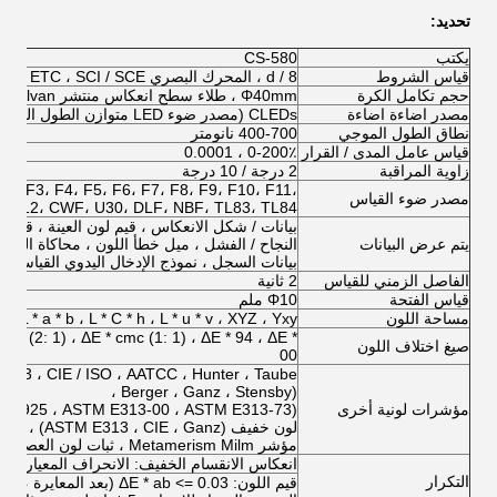
تحديد:
يكتب
CS-580
قياس الشروط
d / 8 ، المحرك البصري SCS ، ETC ، SCI / SCE ، القياس المتزامن
حجم تكامل الكرة
Φ40mm ، طلاء سطح انعكاس منتشر Alvan
مصدر اضاءة اضاءة
CLEDs (مصدر ضوء LED متوازن الطول الموجي بالكامل)
نطاق الطول الموجي
400-700 نانومتر
قياس عامل المدى / القرار
0-200٪ ، 0.0001
زاوية المراقبة
2 درجة / 10 درجة
F2، F3، F4، F5، F6، F7، F8، F9، F10، F11،
مصدر ضوء القياس
F12، CWF، U30، DLF، NBF، TL83، TL84
بيانات / شكل الانعكاس ، قيم لون العينة ، قيم اخ
يتم عرض البيانات
النجاح / الفشل ، ميل خطأ اللون ، محاكاة اللو
بيانات السجل ، نموذج الإدخال اليدوي القياسي ، إ
الفاصل الزمني للقياس
2 ثانية
قياس الفتحة
Φ10 ملم
مساحة اللون
CIE-L * a * b ، L * C * h ، L * u * v ، XYZ ، Yxy ، الانعك
cmc (2: 1) ، ΔE * cmc (1: 1) ، ΔE * 94 ، ΔE *
صيغ اختلاف اللون
00
73 ، CIE / ISO ، AATCC ، Hunter ، Taube
Berger ، Ganz ، Stensby) ،
مؤشرات لونية أخرى
D1925 ، ASTM E313-00 ، ASTM E313-73) ،
لون خفيف (ASTM E313 ، CIE ، Ganz) ،
مؤشر Metamerism Milm ، ثبات لون العصا ، ثبات اللون
انعكاس الانقسام الخفيف: الانحراف المعياري في حد
التكرار