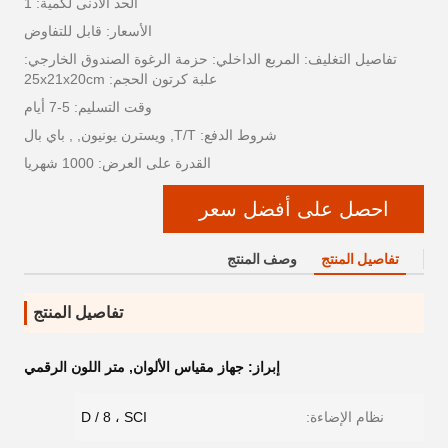
الحد الأدنى لكمية: 1
الأسعار: قابل للتفاوض
تفاصيل التغليف: المربع الداخلي: حزمة الرغوة الصندوق الخارجي:
علبة كرتون الحجم: 25x21x20cm
وقت التسليم: 5-7 أيام
شروط الدفع: T/T, ويسترن يونيون, , باي بال
القدرة على العرض: 1000 شهريا
احصل على أفضل سعر
تفاصيل المنتج
وصف المنتج
تفاصيل المنتج
إبراز:
جهاز مقياس الألوان
,
متر اللون الرقمي
نظام الإضاءة:
D / 8 ، SCI