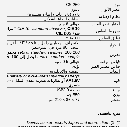
نوع
CS-260
مغير الألوان
بانتون
8 / د (8 درجات / إضاءة منتشرة)
نظام الإضاءة
اصابات النخاع الشوكي
اختبار قطر المنفذ
حوالي 8 ملم
CIE 10 ° مراقب قياسي.
CIE 10° standard observer;
شروط القياس
ضوء CIE D65
نطاق القياس
L *: 1-100
التكرار
البيضاء 80 مرة في المتوسط)
100 sets of standard samples;
100 مجموعة من العينات القياسية ؛
تخزين
each standard sample
ما يصل إلى 100 تحت كل عينة قياسية
قياس الوقت
حوالي 0.5 ثانية
قياس مصدر الضوء
يؤدى
اللغات
الصينية والانجليزية
line battery or nickel-metal hydride batterys;
قوة
AA1.5V أو بطاريات هيدريد معدن النيكل ؛
dapter
حصري
ميناء
طابعة USB2.0
وزن
550 جم
بحجم
77 × 86 × 210 مم
ميزة تنافسية:
Device sensor exports Japan and information
1).
1).