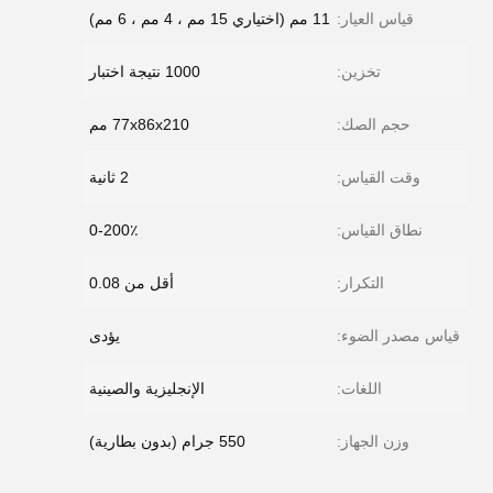
قياس العيار:
11 مم (اختياري 15 مم ، 4 مم ، 6 مم)
تخزين:
1000 نتيجة اختبار
حجم الصك:
77x86x210 مم
وقت القياس:
2 ثانية
نطاق القياس:
0-200٪
التكرار:
أقل من 0.08
قياس مصدر الضوء:
يؤدى
اللغات:
الإنجليزية والصينية
وزن الجهاز:
550 جرام (بدون بطارية)