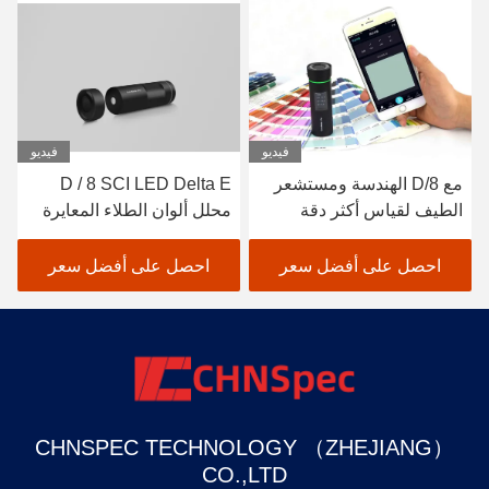
فيديو
فيديو
مع D/8 الهندسة ومستشعر
D / 8 SCI LED Delta E
الطيف لقياس أكثر دقة
محلل ألوان الطلاء المعايرة
التلقائية لمقياس الألوان
الدقيق
احصل على أفضل سعر
احصل على أفضل سعر
CHNSPEC TECHNOLOGY （ZHEJIANG）
CO.,LTD