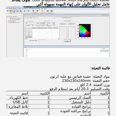
color analysis worker finish the job much easier.
سوف يساعد
عامل تحليل الألوان على إنهاء المهمة بسهولة أكبر.
قائمة التعبئة:
مواد التعبئة: حقيبة قماش مع علبة كرتون
حجم التعبئة: 230x230x240mm
وزن التعبئة: 2.4 كلغ
وقت التسليم: 3-20 أيام بعد استلام الدفع.
الكمية.
اسم
الكمية.
اسم
1
الصك الرئيسي
1
خط الكهرباء
1
دليل التشغيل
1
كابل USB
1
برامج القيادة
1
بلاط المعايرة أسود 
برامج مراقبة الجودة
1
1
قائمة التعبئة
الملونة