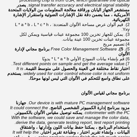
processing chip is from USA, which guarantee the optical
signal transfer accuracy and electrical signal stability.
يصدر
مستشعر الجهاز اليابان ورقاقة معالجة المعلومات من الولايات المتحدة
الأمريكية ، مما يضمن دقة نقل الإشارات الضوئية واستقرار الإشارة
الكهربائية.
2).
قيم ألوان عرض مساحة الألوان المتعددة: L * a * b ، L * c * h ،
Yxy.
3).
يمكن للجهاز تخزين 100 مجموعة عينات قياسية ويمكن لكل
مجموعة عينات تخزين 100 عينة بيانات.
4).
تصميم مريح
5).
5).
Free Color Management Software
برنامج مجاني لإدارة
الألوان
6).
قم بإنشاء بيانات النموذج الأولي L * a * b * يدويًا
Test different points on sample and get the average value.
7).
اختبار نقاط مختلفة في العينة والحصول على متوسط ​​القيمة.
It is
widely used for color control whose color is not uniform.
يستخدم
على نطاق واسع للتحكم في الألوان التي ليس لونها موحدًا.
برنامج مجاني لقياس الألوان
Our device is with mature PC management software.
جهازنا
مزود ببرنامج إدارة الكمبيوتر الشخصي الناضج.
It could connect the
colorimeter with the PC.
يمكنه توصيل مقياس الألوان بالكمبيوتر.
With the software, we could save and manage the color data,
derive the data, generate testing report, test report printing.
باستخدام البرنامج ، يمكننا حفظ بيانات اللون وإدارتها ، واشتقاق
البيانات ، وإنشاء تقرير اختبار ، وطباعة تقرير اختبار.
It will help the