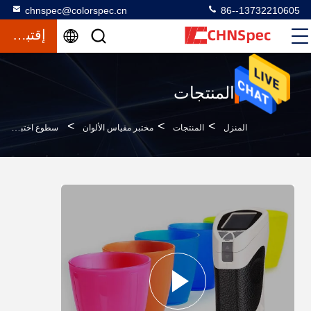
chnspec@colorspec.cn
86--13732210605
إقتباس
المنتجات
>
>
>
المنزل
المنتجات
مختبر مقياس الألوان
سطوع اختبار مقياس الألوان المحمولة أدناه 0.08 تصميم مضغوط التكرار