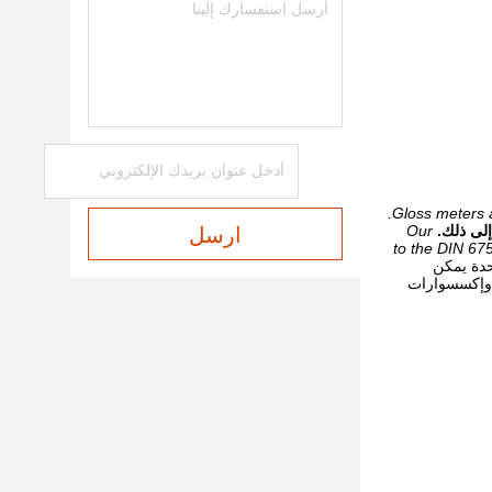
Gloss meters a
لى ذلك.
Our
ارسل
to the DIN 67
حدة
يمكن
، وإكسسوارات