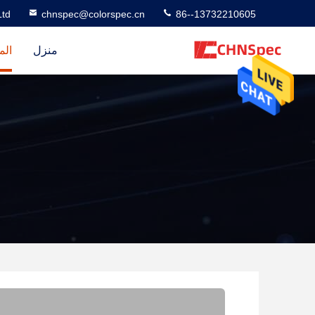
td
chnspec@colorspec.cn
86--13732210605
منزل
الم