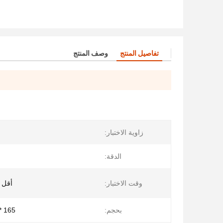
تفاصيل المنتج
وصف المنتج
زاوية الاختبار:
الدقة:
وقت الاختبار:
أقل من .5
بحجم:
165 * 51 * 77 مم