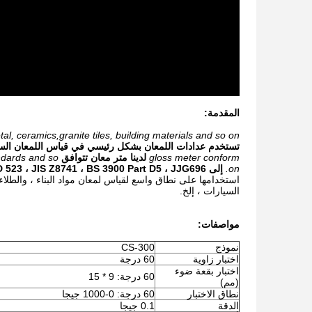
المقدمة:
l, ceramics,granite tiles, building materials and so on.
تستخدم عدادات اللمعان بشكل رئيسي في قياس اللمعان السطحي
gloss meter conform
لدينا متر معان تتوافق
ndards and so
on.
إلى DIN 67530 ، ISO 2813 ، ASTM D 523 ، JIS Z8741 ، BS 3900 Part D5 ، JJG696 وما إلى ذلك.
استخدامها على نطاق واسع لقياس لمعان مواد البناء ، والطلاء 
السيارات ، إلخ.
مواصفات:
نموذج
CS-300
اختبار زاوية
60 درجة
اختبار بقعة ضوء
60 درجة: 9 * 15
(مم)
نطاق الاختبار
60 درجة: 0-1000 جيجا
الدقة
0.1 جيجا