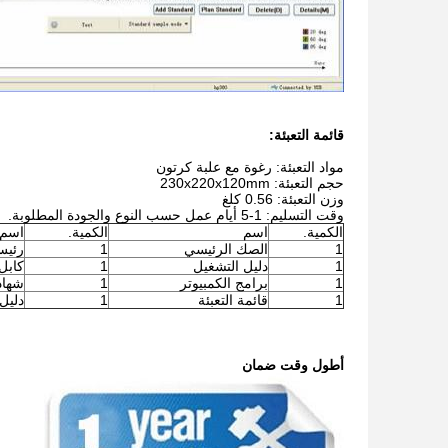
قائمة التعبئة:
مواد التعبئة: رغوة مع علبة كرتون
حجم التعبئة: 230x220x120mm
وزن التعبئة: 0.56 كلغ
وقت التسليم: 1-5 أيام عمل حسب النوع والجودة المطلوبة.
الكمية.
اسم
الكمية.
اسم
1
الصك الرئيسي
1
رئيس
1
دليل التشغيل
1
كابل SB
1
برامج الكمبيوتر
1
شهاد
1
قائمة التعبئة
1
دليل
أطول وقت ضمان