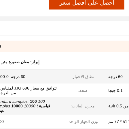
احصل على أفضل سعر
ت
إبراز:
معان صغيرة متر
,
60 درجة
نطاق الاختبار:
60 درجة: 0-1000 جيجا
تتوافق مع معيار  696
0.1 جيجا
صحة:
من الدرجة
100 standard samples;
0 ثانية
مخزن البيانات:
قياسية ؛
10000 test samples
10000
عين
وزن الجهاز الواحد:
400 ج