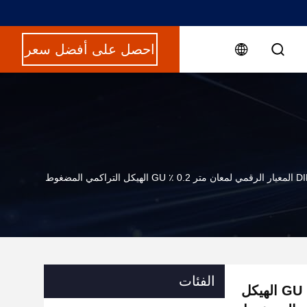
احصل على أفضل سعر
لتراكمي المضغوط
الفئات
DIN 67530 المعيار الرقمي لمعان متر 0.2 ٪ GU الهيكل