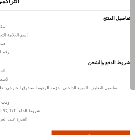
التراكم
تفاصيل المنتج
مكا
اسم العلامة التجارية: c
إصدا
رقم المو
شروط الدفع والشحن
الحد
الأسعا
تفاصيل التغليف: المربع الداخلي: حزمة الرغوة الصندوق الخارجي: عل
وقت التسل
شروط الدفع: L/C, T/T, ويسترن يونيون,
القدرة على العرض: 1000