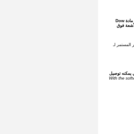
القشرة مصنوعة من مادة Dow
لأشعة فوق
صصة خصيصًا في 3000mAH ، مما يضمن الاختبار المستمر لـ
اضجة والذي يمكنه توصيل
With the soft