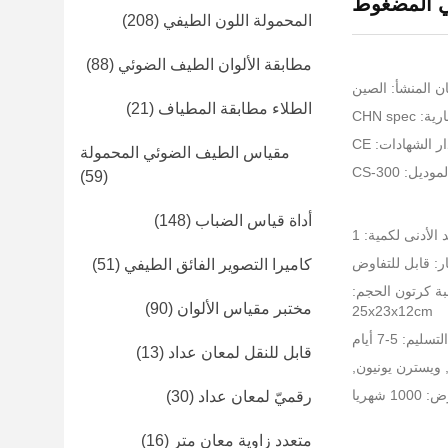
ي المضغوط
المحمولة اللون الطيفي
(208)
مطابقة الألوان الطيف الضوئي
(88)
ن المنشأ: الصين
الطلاء مطابقة المطياف
(21)
CHN spe
ر الشهادات: CE
مقياس الطيف الضوئي المحمولة
ديل: CS-300
(59)
أداة قياس الضباب
(148)
 الأدنى لكمية: 1
ر: قابل للتفاوض
كاميرا التصوير الفائق الطيفي
(51)
بة كرتون الحجم:
مختبر مقياس الألوان
(90)
25x23x12cm
يم: 5-7 أيام
قابل للنقل لمعان عداد
(13)
 شهريا
رقميّ لمعان عداد
(30)
متعدد زاوية معان متر
(16)