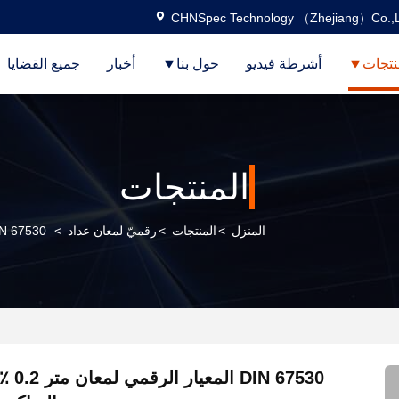
CHNSpec Technology （Zhejiang）Co.,L
نتجات
أشرطة فيديو
حول بنا
أخبار
جميع القضايا
المنتجات
المنزل
>
المنتجات
>
رقميّ لمعان عداد
>
DIN 67530 المعيار الرقمي لمعان متر 0.2 ٪ GU الهيكل ا