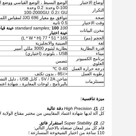
أوضاع الاختبار
الوضع البسيط ، الوضع القياسي ووضع اخت
0-100 وحدة: 0.2 وحدة
التكرار
100-2000GU: 0.2٪ GU
صحة
تتوافق مع معيار JJG 696 لمقياس اللمعان من الدرجة الأولى
وقت الاختبار
0.5 ثانية
100 standard samples;
100 عينة قياسية ؛
مخزن البيانات
عينة اختبار
الحجم (مم)
165 * 51 * 77 (L * W * H)
لغة
الصينية والانجليزية
قدرة البطارية
بطارية ليثيوم 3000 مللي أمبير
ميناء
USB ، بلوتوث (اختياري)
برنامج الكمبيوتر
تتضمن
العلوي
درجة حرارة العمل
0-40 ℃
رطوبة العمل
<85٪ ، بدون تكثف
شاحن 5V / 2A ، كا
مستلزمات
بالبرنامج ، لوحات المعايرة ، شهادة اعتم
ميزة تنافسية:
1).
1).
High Precision
دقة عالية
كل آلة لديها شهادة اعتماد المقاييس من مختبر مفتاح الولاية ل
2).
2).
Super Stability
استقرار فائق
قام كل متر لمعان صنعناه بالاختبار التالي:
110 ساعة من اختبار الشيخوخة المتسارعة ؛