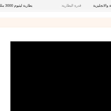
ة والانجليزية
قدرة البطارية:
بطارية ليثيوم 3000 مللي أمبير