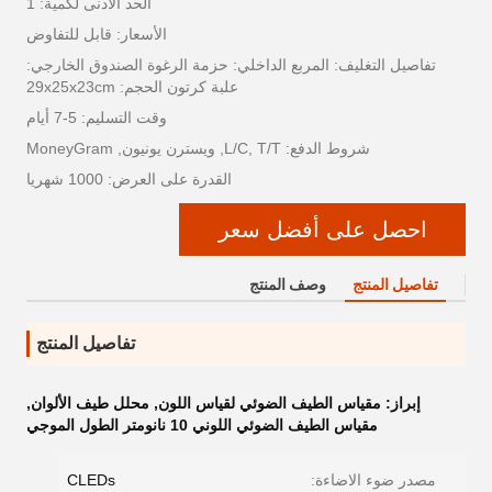
الحد الأدنى لكمية: 1
الأسعار: قابل للتفاوض
تفاصيل التغليف: المربع الداخلي: حزمة الرغوة الصندوق الخارجي:
علبة كرتون الحجم: 29x25x23cm
وقت التسليم: 5-7 أيام
شروط الدفع: L/C, T/T, ويسترن يونيون, MoneyGram
القدرة على العرض: 1000 شهريا
احصل على أفضل سعر
تفاصيل المنتج
وصف المنتج
تفاصيل المنتج
إبراز:
مقياس الطيف الضوئي لقياس اللون
,
محلل طيف الألوان
,
مقياس الطيف الضوئي اللوني 10 نانومتر الطول الموجي
مصدر ضوء الاضاءة:
CLEDs