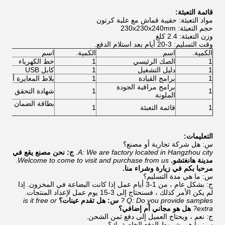
قائمة التعبئة:
مواد التعبئة: حقيبة قماش مع علبة كرتون
حجم التعبئة: 230x230x240mm
وزن التعبئة: 2.4 كلغ
وقت التسليم: 3-20 أيام بعد استلام الدفع.
الكمية.
اسم
الكمية.
اسم
1
الصك الرئيسي
1
خط الكهرباء
1
دليل التشغيل
1
كابل USB
1
برامج القيادة
1
بلاط المعايرة أسود 
برامج مراقبة الجودة
1
1
شهادة التحقق
الملونة
بطاقة الضمان
1
قائمة التعبئة
1
التعليمات:
س: هل شركة تجارية أو مصنع؟
A: We are factory located in Hangzhou city.
ج: نحن مصنع يقع في
مدينة هانغتشو.
Welcome to come to visit and purchase from us.
مرحبا بكم في زيارة وشراء منا.
س: ما هي مدة التسليم؟
ج: بشكل عام ، من 1-3 أيام عمل إذا كانت البضاعة في المخزون. إذا
لم يكن الأمر كذلك ، فسنحتاج إلى 3-15 يوم عمل لإعداد المنتجات.
Q: Do you provide samples ?
س: هل تقدم عينات؟
is it free or
extra?
هل هو مجاني أم إضافي؟
ج: نعم ، ويحتاج العميل إلى دفع ثمن الشحن.
س: ما هي شروط الدفع الخاصة بك؟