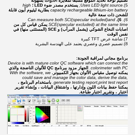
تصميم لوحة تحديد الموقع مسبقًا لمعايرة الأدوات بسهولة
5).
Uses LED light source;
يستخدم مصدر ضوء LED ؛
high
capacity rechargeable lithium-ion battery
بطارية ليثيوم أيون قابلة
للشحن ذات سعة عالية
Can measure both SCI(specular included)and
6).
6).
SCE(specular excluded) at the same time
يمكن قياس كل من
اصابات النخاع الشوكي (يشمل المرآب) و SCE (المستثنى منها) في
نفس الوقت
7).
شاشة عرض TFT كبيرة
8).
تصميم عصري وعصري يعتمد على الهندسة البشرية
برنامج مجاني لمراقبة الجودة:
Device is with mature color QC software which can connect the
colorimeter with PC.
الجهاز مزود ببرنامج QC للألوان الناضجة والذي
يمكنه توصيل مقياس الألوان بجهاز الكمبيوتر.
With the software, we
could save and manage the color data, derive the data,
generate testing report,print test report.
باستخدام البرنامج ،
يمكننا حفظ بيانات اللون وإدارتها ، واشتقاق البيانات ، وإنشاء تقرير
اختبار ، وتقرير اختبار طباعة.