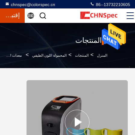
chnspec@colorspec.cn
86--13732210605
إقتباس
المنتجات
>
>
>
المنزل
المنتجات
المحمولة اللون الطيفي
معدات اختبار اللون / المحمولة اللون الطيفي مع برامج الكمبيوتر