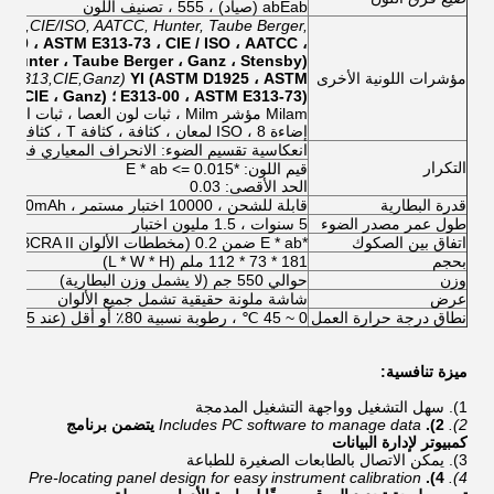
abEab (صياد) ، 555 ، تصنيف اللون
3,CIE/ISO, AATCC, Hunter, Taube Berger,
-10 ، ASTM E313-73 ، CIE / ISO ، AATCC ،
Hunter ، Taube Berger ، Ganz ، Stensby) ؛
مؤشرات اللونية الأخرى
YI (ASTM D1925 ، ASTM
M E313,CIE,Ganz)
E313-00 ، ASTM E313-73) ؛ Tint (ASTM E313 ، CIE ، Ganz)
Milam مؤشر Milm ، ثبات لون العصا ، ثبات اللون
إضاءة ISO ، 8 لمعان ، كثافة ، كثافة T ، كثافة M ، كثافة E.
انعكاسية تقسيم الضوء: الانحراف المعياري في حدود 8
التكرار
قيم اللون: *E * ab <= 0.015
الحد الأقصى: 0.03
قدرة البطارية
قابلة للشحن ، 10000 اختبار مستمر ، 7.4V / 6000mAh
طول عمر مصدر الضوء
5 سنوات ، 1.5 مليون اختبار
اتفاق بين الصكوك
*E * ab ضمن 0.2 (مخططات الألوان BCRA II ، متوسط ​​المخططات 12)
بحجم
181 * 73 * 112 ملم (L * W * H)
وزن
حوالي 550 جم (لا يشمل وزن البطارية)
عرض
شاشة ملونة حقيقية تشمل جميع الألوان
نطاق درجة حرارة العمل
0 ~ 45 ℃ ، رطوبة نسبية 80٪ أو أقل (عند 35 درجة مئوية) ، بدون تكثف
ميزة تنافسية:
1).
سهل التشغيل وواجهة التشغيل المدمجة
2).
2).
Includes PC software to manage data
يتضمن برنامج
كمبيوتر لإدارة البيانات
3).
يمكن الاتصال بالطابعات الصغيرة للطباعة
Pre-locating panel design for easy instrument calibration
4).
4).