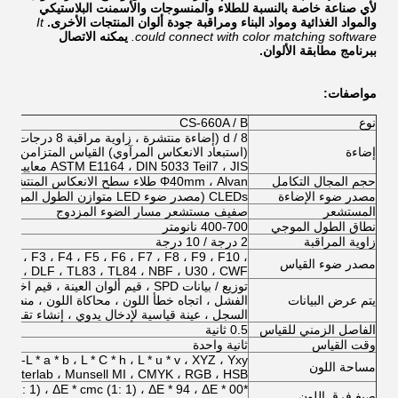
لأي صناعة خاصة بالنسبة للطلاء والمنسوجات والأسمنت البلاستيكي
والمواد الغذائية ومواد البناء ومراقبة جودة ألوان المنتجات الأخرى.
It
could connect with color matching software.
يمكنه الاتصال
ببرنامج مطابقة الألوان.
مواصفات:
نوع
CS-660A / B
إضاءة
ASTM E1164 ، DIN 5033 Teil7 ، JIS معايير Z8722 حالة ج)
حجم المجال التكامل
Φ40mm ، Alvan طلاء سطح الانعكاس المنتشر
مصدر ضوء الإضاءة
CLEDs (مصدر ضوء LED متوازن الطول الموجي بالكامل)
المستشعر
صفيف مستشعر مسار الضوء المزدوج
نطاق الطول الموجي
400-700 نانومتر
زاوية المراقبة
2 درجة / 10 درجة
 F2 ، F3 ، F4 ، F5 ، F6 ، F7 ، F8 ، F9 ، F10 ،
مصدر ضوء القياس
 F12 ، DLF ، TL83 ، TL84 ، NBF ، U30 ، CWF
توزيع / بيانات SPD ، قيم ألوان العينة ، 
يتم عرض البيانات
الفشل ، اتجاه خطأ اللون ، محاكاة اللون ، منطقة
السجل ، عينة قياسية لإدخال يدوي ، إنشاء تقرير 
الفاصل الزمني للقياس
0.5 ثانية
وقت القياس
ثانية واحدة
CIE-L * a * b ، L * C * h ، L * u * v ، XYZ ، Yxy ، انعكاس
مساحة اللون
Hunterlab ، Munsell MI ، CMYK ، RGB ، HSB
*E * ab ، ΔE * CH ، ΔE * uv ، ΔE * cmc (2: 1) ، ΔE * cmc (1: 1) ، ΔE * 94 ، ΔE * 00
صيغ فرق اللون