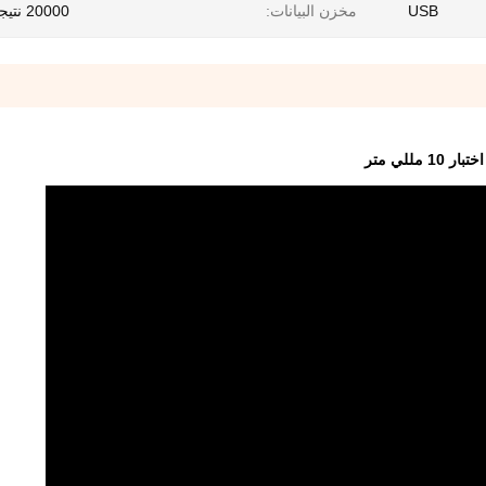
USB
مخزن البيانات:
20000 نتيجة اختبار
للي متر