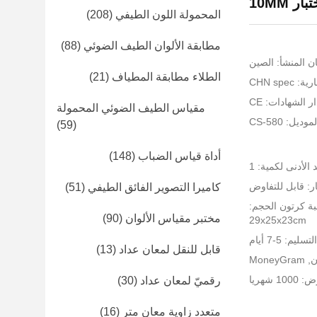
ر 10MM
المحمولة اللون الطيفي
(208)
مطابقة الألوان الطيف الضوئي
(88)
ن المنشأ: الصين
الطلاء مطابقة المطياف
(21)
CHN spe
ر الشهادات: CE
مقياس الطيف الضوئي المحمولة
ديل: CS-580
(59)
أداة قياس الضباب
(148)
 الأدنى لكمية: 1
ر: قابل للتفاوض
كاميرا التصوير الفائق الطيفي
(51)
بة كرتون الحجم:
مختبر مقياس الألوان
(90)
29x25x23cm
يم: 5-7 أيام
قابل للنقل لمعان عداد
(13)
 شهريا
رقميّ لمعان عداد
(30)
متعدد زاوية معان متر
(16)