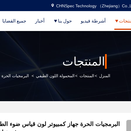
CHNSpec Technology （Zhejiang）Co.,L
نتجات
أشرطة فيديو
حول بنا
أخبار
جميع القضايا
المنتجات
المنزل
>
المنتجات
>
المحمولة اللون الطيفي
>
البرمجيات الحرة ج
البرمجيات الحرة جهاز كمبيوتر لون قياس ضوء ال