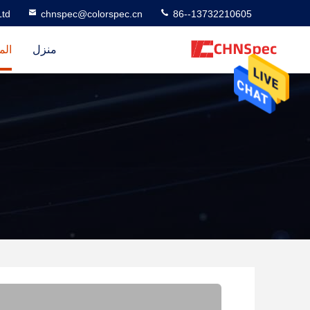
td
chnspec@colorspec.cn
86--13732210605
منزل
الم