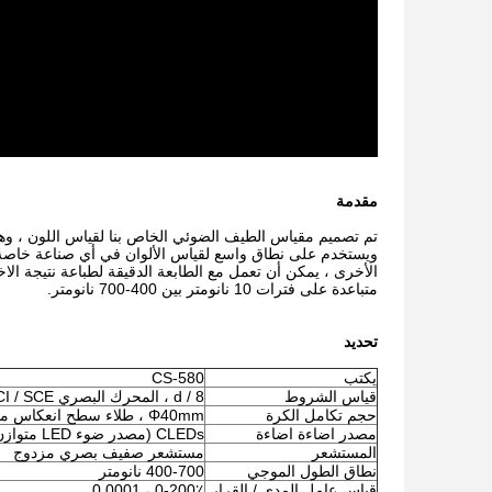
مقدمة
ويستخدم على نطاق واسع لقياس الألوان في أي صناعة خاصة للمو
متباعدة على فترات 10 نانومتر بين 400-700 نانومتر.
تحديد
يكتب
CS-580
قياس الشروط
d / 8 ، المحرك البصري SCS ، ETC ، SCI / SCE ، القياس المتزامن
حجم تكامل الكرة
Φ40mm ، طلاء سطح انعكاس منتشر Alvan
مصدر اضاءة اضاءة
CLEDs (مصدر ضوء LED متوازن الطول الموجي بالكامل)
المستشعر
مستشعر صفيف بصري مزدوج
نطاق الطول الموجي
400-700 نانومتر
قياس عامل المدى / القرار
0-200٪ ، 0.0001