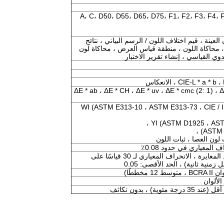
A، C، D50، D55، D65، D75، F1، F2، F3، F4، F
لعينة ، قيم اختلاف اللون / الرسم البياني ، نتائج
، محاكاة اللون ، منطقة قياس العرض ، محاكاة لون
دوي القياسي ، إنشاء تقرير الاختبار
CIE-L *  ، الانعكاس
ΔE * ab ، ΔE * CH ، ΔE * uv ، ΔE * cmc (2: 1) ، Δ
WI (ASTM E313-10 ، ASTM E313-73 ، CIE / I
YI (ASTM D1925 ، AST
المعياري في حدود 0.08٪
قيم اللون: ΔE * ab <= 0.03 (بعد المعايرة ، الانحراف المعياري لـ 30 قياسًا على
لألوان