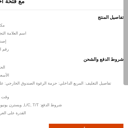
مع فتحة اختبا
تفاصيل المنتج
مكا
اسم العلامة التجارية: c
إصدا
رقم المو
شروط الدفع والشحن
الحد
الأسعا
تفاصيل التغليف: المربع الداخلي: حزمة الرغوة الصندوق الخارجي: عل
وقت التسل
شروط الدفع: L/C, T/T, ويسترن يونيون, MoneyGram
القدرة على العرض: 1000