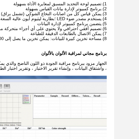
1).تصميم لوحة التحديد المسبق لمعايرة الأداة بسهولة
2).برنامج كمبيوتر لإدارة بيانات القياس بسهولة
3).يمكن قياس كل من اصابات النخاع الشوكي (تشمل براق) و SCE (براق مستبعد) في نفس الوقت
4).يستخدم مصدر ضوء LED ؛بطارية ليثيوم أيون عالية السعة قابلة لإعادة الشحن
5).يتضمن برنامج كمبيوتر لإدارة البيانات
6).تصميم أفقي احترافي ولا يحتوي على أي أجزاء متحركة مما يتجنب اهتزاز الجهاز أثناء عملية القياس.هذا يجعل القياس أكثر دقة
7).يمكن الاتصال بالطابعات الدقيقة للطباعة
8).مساحة تخزين كبيرة للبيانات: يمكن تخزين ما يصل إلى 100 مجموعة من العينات القياسية ، مع ما يصل إلى 200 سجل قياس لكل عينة قياسية
برنامج مجاني لمراقبة الألوان بالألوان
الجهاز مزود ببرنامج مراقبة الجودة ذو اللون الناضج والذي يمكن
، واشتقاق البيانات ، وإنشاء تقرير الاختبار ، وتقرير اختبار الطب