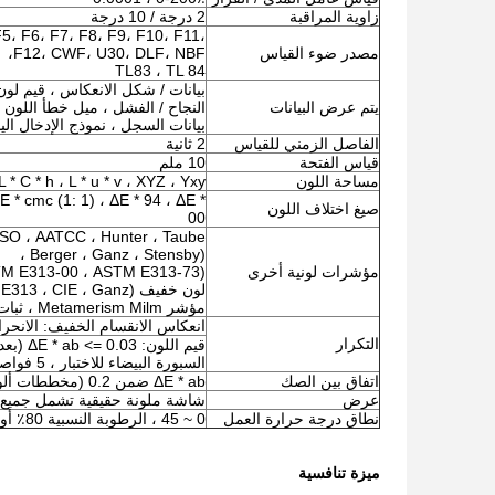
زاوية المراقبة
2 درجة / 10 درجة
5، F6، F7، F8، F9، F10، F11،
مصدر ضوء القياس
F12، CWF، U30، DLF، NBF،
TL83 ، TL 84
بيانات / شكل الانعكاس ، قيم لون ا
يتم عرض البيانات
النجاح / الفشل ، ميل خطأ اللون 
بيانات السجل ، نموذج الإدخال الي
الفاصل الزمني للقياس
2 ثانية
قياس الفتحة
10 ملم
مساحة اللون
a * b ، L * C * h ، L * u * v ، XYZ ، Yxy
E * cmc (1: 1) ، ΔE * 94 ، ΔE *
صيغ اختلاف اللون
00
SO ، AATCC ، Hunter ، Taube
Berger ، Ganz ، Stensby) ،
مؤشرات لونية أخرى
M E313-00 ، ASTM E313-73) ،
لون خفيف (ASTM E313 ، CIE ، Ganz) ،
مؤشر Metamerism Milm ، ثبات لون العصا ، ثبات اللون
انعكاس الانقسام الخفيف: الانحراف 
التكرار
السبورة البيضاء للاختبار ، 5 فواصل زمنية ثانية) ، الحد الأقصى: 0.05
اتفاق بين الصك
ΔE * ab ضمن 0.2 (مخططات ألوان BCRA II ، متوسط ​​12 مخططًا)
عرض
شاشة ملونة حقيقية تشمل جميع ا
نطاق درجة حرارة العمل
0 ~ 45 ، الرطوبة النسبية 80٪ أو أقل (عند 35 درجة مئوية) ، بدون تكاثف
ميزة تنافسية