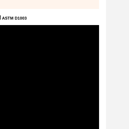
ASTM D1003 أداة قياس الضباب CS -700 لقياس الضباب والنفاذية