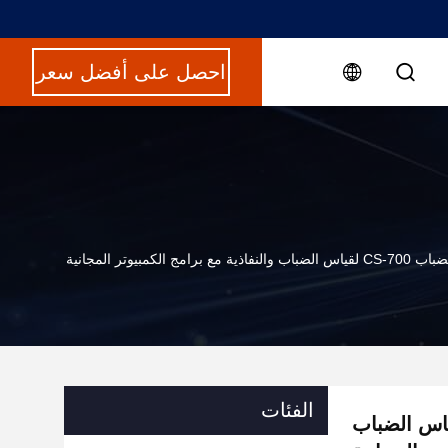
احصل على أفضل سعر
الفئات
أداة قياس الضباب CS-700 لقياس الضباب