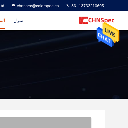
td
chnspec@colorspec.cn
86--13732210605
منزل
الم