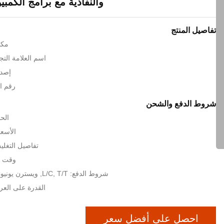
والنفاذية مع برامج الكمبيو
تفاصيل المنتج
مكا
اسم العلامة التجارية: c
إصدا
رقم المو
شروط الدفع والشحن
الحد
الأسعا
تفاصيل التغلي
وقت التسل
شروط الدفع: L/C, T/T, ويسترن يونيون, MoneyGram
القدرة على العرض: 1000
احصل على أفضل سعر