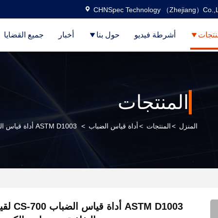
CHNSpec Technology （Zhejiang）Co.,L
نتجات
أشرطة فيديو
حول بنا
أخبار
جميع القضايا
المنتجات
المنزل
>
المنتجات
>
أداة قياس الضباب
>
ASTM D1003 أداة قياس الضباب CS-700 لقياس الضباب والنفاذية مع برامج الكمبيوتر المجانية
ASTM D1003 