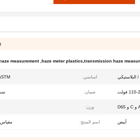
ت
 haze measurement
,
haze meter plastics,transmission haze measu
 البلاستيكي
اساسي:
ASTM و SO
110 فولت
ضمان:
سنة
C و D65
وزن:
أبيض
اسم المنتج:
مقياس 