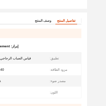
تفاصيل المنتج
وصف المنتج
إبراز:
rement
تطبيق:
قياس الضباب الزجاجي /
مزود الطاقة:
-240
مصدر ضوء:
A و 
اللون: