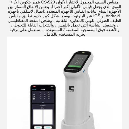
مقياس الطيف المحمول لاختبار الألوان CS-520 يتميز بتكوين الأداء
القوي الذي يجعل قياس الألوان أكثر احترافًا.يضمن الاتفاق الممتاز بين
الأجهزة اتساق بيانات القياس للأجهزة المتعددة ؛اتصال لاسلكي بأجهزة
Android أو IOS عبر البلوتوث.يوسع بشكل كبير حدود تطبيق مقياس
الطيف الضوئي اللوني ؛المعايرة التلقائية ، وشحن المقعد المغناطيسي
، وتشغيل الشاشة التي تعمل باللمس ، والفتحات القابلة للتحويل ،
والأشعة فوق البنفسجية المضمنة / المستبعدة ... ستعمل على ترقية
تجربة المستخدم بالكامل.