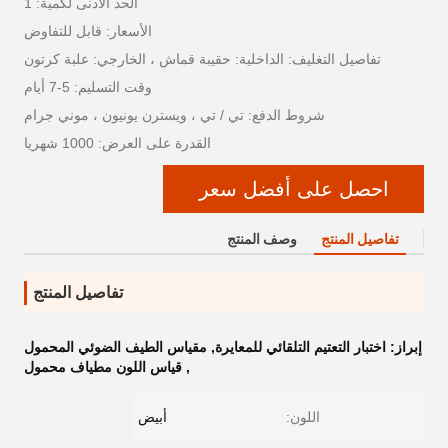
الحد الأدنى لكمية: 1
الأسعار: قابل للتفاوض
تفاصيل التغليف: الداخلية: حقيبة قماش ، الخارجي: علبة كرتون
وقت التسليم: 5-7 أيام
شروط الدفع: تي / تي ، ويسترن يونيون ، موني جرام
القدرة على العرض: 1000 شهريا
احصل على أفضل سعر
تفاصيل المنتج
وصف المنتج
تفاصيل المنتج
إبراز:
اختبار التعتيم التلقائي للمعايرة
,
مقياس الطيف الضوئي المحمول
,
قياس اللون مطياف محمول
اللون:
أبيض