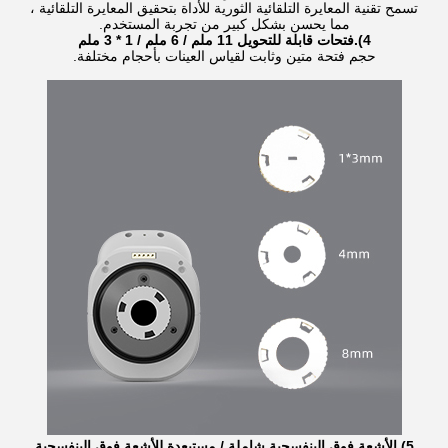
تسمح تقنية المعايرة التلقائية الثورية للأداة بتحقيق المعايرة التلقائية ،
مما يحسن بشكل كبير من تجربة المستخدم.
4).فتحات قابلة للتحويل 11 ملم / 6 ملم / 1 * 3 ملم
حجم فتحة متين وثابت لقياس العينات بأحجام مختلفة.
5).الأشعة فوق البنفسجية شاملة / مستبعدة للأشعة فوق البنفسجية