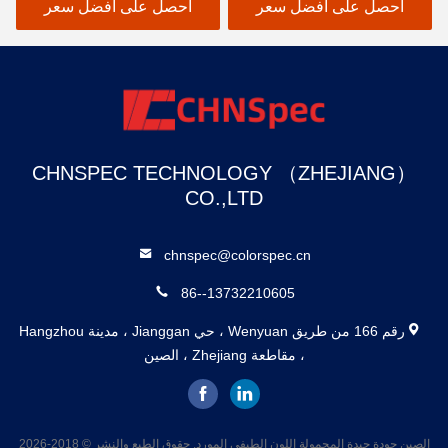
السيارات
احصل على أفضل سعر
احصل على أفضل سعر
CHNSPEC TECHNOLOGY （ZHEJIANG）
CO.,LTD
chnspec@colorspec.cn
86--13732210605
رقم 166 من طريق Wenyuan ، حي Jianggan ، مدينة Hangzhou
، مقاطعة Zhejiang ، الصين
الصين جودة جيدة المحمولة اللون الطيفي المورد. حقوق الطبع والنشر © 2018-2026