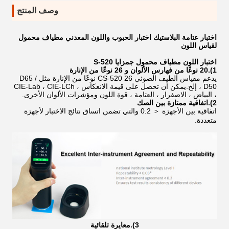
وصف المنتج
اختبار عتامة البلاستيك اختبار الحبوب واللون المعدني مطياف محمول
لقياس اللون
اختبار اللون مطياف محمول ج
مزايا S-520
1).20 نوعًا من فهارس الألوان و 26 نوعًا من الإنارة
يدعم مقياس الطيف الضوئي CS-520 26 نوعًا من الإنارة مثل D65 /
D50 ، إلخ.يمكن أن تحصل على قيمة الانعكاس ، CIE-Lab ، CIE-LCh
، البياض ، الاصفرار ، العتامة ، قوة اللون ومؤشرات الألوان الأخرى.
2).اتفاقية ممتازة بين الصك
اتفاقية بين الأجهزة ＜ 0.2 والتي تضمن اتساق نتائج الاختبار لأجهزة
متعددة.
3).معايرة تلقائية