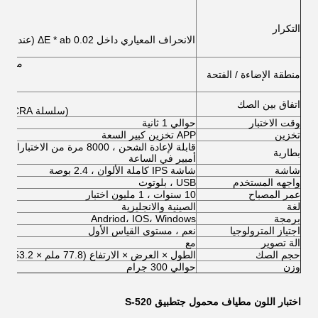
التكرار
الانحراف المعياري داخل ΔE * ab 0.02 (عند قياس البلاط الأبيض 30 مرة بفاصل 5 ثوانٍ)
مركبة ال
منطقة الإضاءة / الفتحة
مركبة 
اتفاق بين الصك
(سلسلة BCRA ، متوسط ​​قياس 12 قطعة ، MAV / SCI)
وقت الاختبار
حوالي 1 ثانية
تخزين
APP تخزين كبير السعة
بطارية
أمبير في الساعة
شاشة
شاشة IPS كاملة الألوان ، 2.4 بوصة
واجهه المستخدم
USB ، بلوتوث
عمر المصباح
10 سنوات ، 1 مليون اختبار
لغة
الصينية والانجليزية
برمجة
Andriod، IOS، Windows
اجتياز المترولوجيا
نعم ، مستوى القياس الأول
الة تصوير
مع
حجم الصك
الطول × العرض × الارتفاع (77.8 ملم × 53.2 ملم × 185.7 ملم)
وزن
حوالي 300 جرام
اختبار اللون مطياف محمول ج
تطبيق S-520