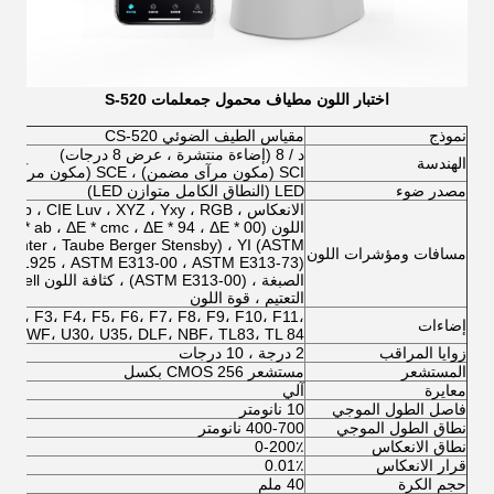
اختبار اللون مطياف محمول ج
معلمات S-520
نموذج
مقياس الطيف الضوئي CS-520
د / 8 (إضاءة منتشرة ، عرض 8 درجات)
الهندسة
SCI (مكون مرآى مضمن) ، SCE (مكون مرآى مستبعد)
مصدر ضوء
LED (النطاق الكامل متوازن LED)
 Hunter ، Taube Berger Stensby) ، YI (ASTM
مسافات ومؤشرات اللون
التعتيم ، قوة اللون
 F2، F3، F4، F5، F6، F7، F8، F9، F10، F11،
إضاءات
2، CWF، U30، U35، DLF، NBF، TL83، TL 84
زوايا المراقب
2 درجة ، 10 درجات
المستشعر
مستشعر CMOS 256 بكسل
معايرة
آلي
فاصل الطول الموجي
10 نانومتر
نطاق الطول الموجي
400-700 نانومتر
نطاق الانعكاس
0-200٪
قرار الانعكاس
0.01٪
حجم الكرة
40 ملم