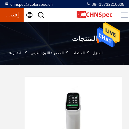
chnspec@colorspec.cn
86--13732210605
إقتباس
المنتجات
>
>
>
المنزل
المنتجات
المحمولة اللون الطيفي
اختبار عتامة البلاستيك اختبار الحبوب واللون المعدني مطياف محمول لقياس اللون