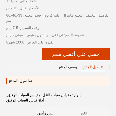
الحد الأدنى لكمية: 1
الأسعار: قابل للتفاوض
تفاصيل التغليف: التعبئة ماتيرال: علبة كرتون. حجم التعبئة: 66x46x33
سم
وقت التسليم: 5-7 أيام
شروط الدفع: تي / تي ، ويسترن يونيون ، موني جرام
القدرة على العرض: 1000 شهريا
احصل على أفضل سعر
تفاصيل المنتج
وصف المنتج
تفاصيل المنتج
إبراز:
مقياس ضباب النقل
,
مقياس الضباب الرقيق
,
أداة قياس الضباب الرقيق
اللون:
أبيض وأسود