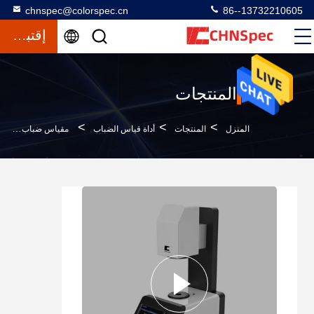
chnspec@colorspec.cn
86--13732210605
إقتباس
المنتجات
>
>
>
المنزل
المنتجات
أداة قياس الضباب
مقياس ضباب ناقل الحركة TH-100 ASTM D1003 للأغشية الرقيقة