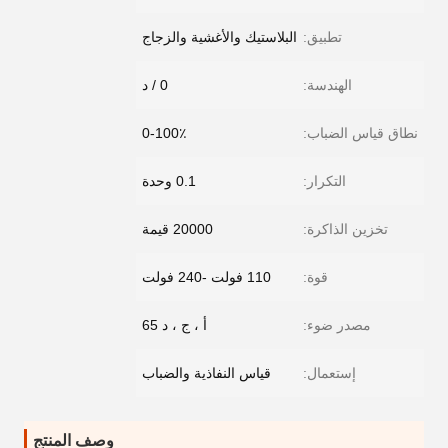
تطبيق:
البلاستيك والأغشية والزجاج
الهندسة:
0 / د
نطاق قياس الضباب:
0-100٪
التكرار:
0.1 وحدة
تخزين الذاكرة:
20000 قيمة
قوة:
110 فولت -240 فولت
مصدر ضوء:
أ ، ج ، د 65
إستعمال:
قياس النفاذية والضباب
وصف المنتج