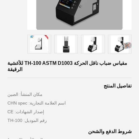
مقياس ضباب ناقل الحركة TH-100 ASTM D1003 للأغشية
الرقيقة
تفاصيل المنتج
مكان المنشأ: الصين
اسم العلامة التجارية: CHN spec
إصدار الشهادات: CE
رقم الموديل: TH-100
شروط الدفع والشحن