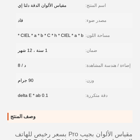
اسم المنتج:
مقياس الألوان الدقة دلتا إي
مصدر ضوء:
قاد
مساحة اللون:
CIEL * a * b * C * h * CIEL * a * b *
ضمان:
1 سنة ، 12 شهر
إضاءة / هندسة المشاهدة:
د / 8
وزن:
90 جرام
دقة متكررة:
delta E * ab 0.1
وصف المنتج
مقياس الألوان بجيب Pro بسعر رخيص للهاتف