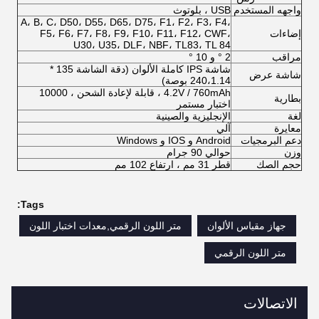
واجهه المستخدم
USB ، بلوتوث
A، B، C، D50، D55، D65، D75، F1، F2، F3، F4،
إضاءات
F5، F6، F7، F8، F9، F10، F11، F12، CWF،
U30، U35، DLF، NBF، TL83، TL 84
مراقب
2 ° و 10 °
شاشة IPS كاملة الألوان (دقة الشاشة 135 *
شاشة عرض
240،1.14 بوصة)
4.2V / 760mAh ، قابلة لإعادة الشحن ، 10000
بطارية
اختبار مستمر
لغة
الإنجليزية والصينية
معايرة
آلي
دعم البرمجيات
Android و IOS و Windows
وزن
حوالي 90 جرام
حجم الصك
قطر 31 مم ، ارتفاع 102 مم
Tags:
جهاز مقياس الألوان
متر اللون الرقمي,معدات اختبار اللون
متر اللون الرقمي
الاتصالات