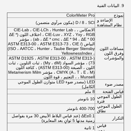
9. البيانات الفنية
نموذج
ColorMeter Pro
الإضاءة و
D / 8 ، SCI (مكون مرآوي متضمن)
نظام المشاهدة
الانعكاس ، CIE-Lab ، CIE-LCh ، Hunter Lab ،
CIE-Luv ، XYZ ، Yxy ، RGB ، اختلاف اللون (ΔE *
ab ، ΔE * cmc ، ΔE * 94 ، ΔE * 00) ، مؤشر
البياض (ASTM E313-00 ، ASTM E313-73 ، CIE /
مسافات اللون
ISO ، AATCC ، Hunter ، Taube Berger Stensby)
وفرق اللون
، YellownessIndex
والمؤشرات
(ASTM D1925 ، ASTM E313-00 ، ASTM E313-
73) ، مؤشر السواد (My ، dM) ، ثبات التلوين ، ثبات
اللون ، الصبغة (ASTM E313-00) ، كثافة اللون
CMYK (A ، T ، E ، M) ، مؤشر Metamerism Milm
، Munsell ، التعتيم ، قوة اللون
LED (مصدر ضوء LED متوازن الطول الموجي
مصدر ضوء
الكامل)
قياس الفتحة
8 ملم
الطول الموجي
10 نانومتر
فترة
الطول الموجي
400-700 نانومتر
نطاق
ΔE≤0.1 (عند قياس البلاط الأبيض 30 مرة بفواصل
التكرار
زمنية مدتها 5 ثوانٍ بعد المعايرة)
قياس
1 ثانية
زمن