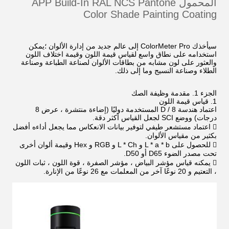
المحمول APP Build-In RAL NCS Pantone
Color Shade Painting Coating
سيأخذك ColorMeter Pro إلى عالم جديد من إدارة الألوان ؛يمكن
استخدامه على نطاق واسع لقياس قيمة اللون وقيمة اختلاف اللون
والعثور على لون مشابه من بطاقات الألوان لصناعة الطباعة وصناعة
الطلاء وصناعة النسيج وما إلى ذلك.
الجزء 1. مقدمة وظيفة الصك
1. قياس قيمة اللون
اعتماد هندسة D / 8 المستخدمة دوليًا (إضاءة منتشرة ، عرض 8
درجات) ووضع SCI لجعل القياس أكثر دقة.
 اعتماد مستشعر طيفي لتوفير بيانات الانعكاس مما يجعل أداءه أفضل
بكثير من مقياس الألوان.
 للحصول على L * a * b و L * Ch و RGB و Hex وقيمة ألوان أخرى
تحت مصدر الضوء D65 أو D50.
 يمكنه قياس مؤشر البياض ، مؤشر الصفرة ، قوة اللون ، ثبات اللون
، التعتيم و 20 نوعًا آخر من المعلمات مع 26 نوعًا من الإنارة.