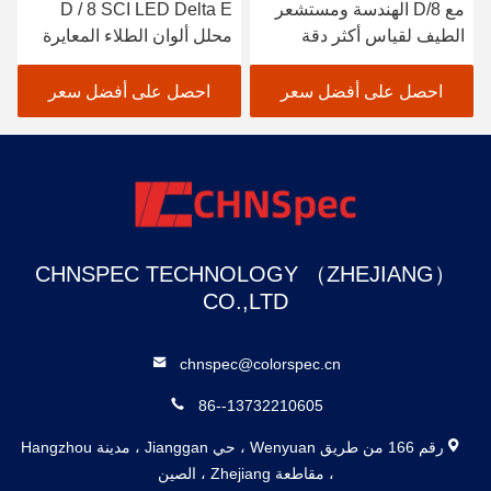
مع D/8 الهندسة ومستشعر
D / 8 SCI LED Delta E
الطيف لقياس أكثر دقة
محلل ألوان الطلاء المعايرة
التلقائية لمقياس الألوان
الدقيق
احصل على أفضل سعر
احصل على أفضل سعر
CHNSPEC TECHNOLOGY （ZHEJIANG）
CO.,LTD
chnspec@colorspec.cn
86--13732210605
رقم 166 من طريق Wenyuan ، حي Jianggan ، مدينة Hangzhou
، مقاطعة Zhejiang ، الصين