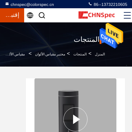
chnspec@colorspec.cn
86--13732210605
إقتباس
المنتجات
>
>
>
المنزل
المنتجات
مختبر مقياس الألوان
مقياس الألوان المحمول للهاتف المحمول APP بناء في RAL NCS Pantone