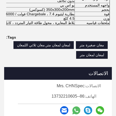
بدون تكاثف
واجهه المستخدم
يو اس بي
بحجم
350x300x200mm (كسوكس)
قوة
بطارية ليثيوم Chargebale ، 7.4 فولت / 6000 مللي أمبير
وزن
4.5 كلغ
ملحقات قياسيه
بلاط المعايرة ، محول طاقة التيار المتردد ، كابل USB ، دليل التشغيل ، شهادة التحقق
Tags:
معان صغيرة متر
لمعان لمعان متر,معان ثلاثي اللمعان
لمعان لمعان متر
الاتصالات
الاتصالات:
Mrs. CHNSpec
الهاتف:
86--13732210605