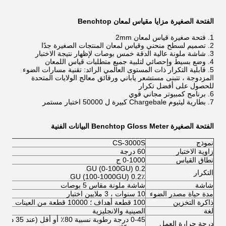
الفتحة الصغيرة مزايا مقياس لمعان Benchtop
1. فتحة صغيرة قياس لمعان 2mm
2. تصميم لسطح منحني وقياس لمعان المنتجات الصغيرة جدًا
3. شاشة ملونة عالية الدقة خمس بوصات لإظهار نتيجة الاختبار
4. وضع بسيط وإحصائي لتلبية جميع متطلبات قياس اللمعان
5. قابلية التكرار ذات المستوى العالمي الرائد: تقنية مسارات الضوء
المزدوجة ، تتبنى مستشعر ياباني ورقائق معالج الولايات المتحدة
للحصول على أفضل تكرار
6. برنامج كمبيوتر مجاني قوي
7. بطارية ليثيوم Chargebale كبيرة ل 50000 اختبار مستمر
الفتحة الصغيرة Benchtop Gloss Meter البيانات الفنية
نموذج
CS-3000S
زاوية الاختبار
60 درجة
نطاق القياس
0-1000 ج
0.2 GU (0-100GU)
التكرار
0.2٪ GU (100-1000GU)
شاشة
شاشة ملونة مقاس 5 بوصات
مدة حياة مصدر الضوء
10 سنوات ، 3 ملايين اختبار
ذاكرة التخزين
100 قطعة أهداف ؛ 10000 قطعة من العينات
لغة
الصينية والانجليزية
0-45 درجة رطوبة نسبية 80٪ أو أقل (عند 35 درجة مئوية)
درجة حرارة العمل