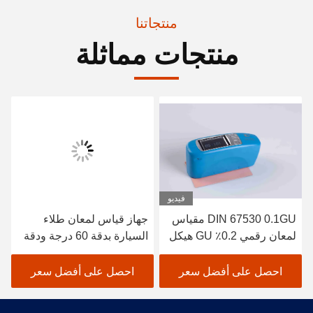
منتجاتنا
منتجات مماثلة
فيديو
DIN 67530 0.1GU مقياس
جهاز قياس لمعان طلاء
لمعان رقمي 0.2٪ GU هيكل
السيارة بدقة 60 درجة ودقة
مضغوط للتكرار
محمولة 1 شاشة GU
احصل على أفضل سعر
احصل على أفضل سعر