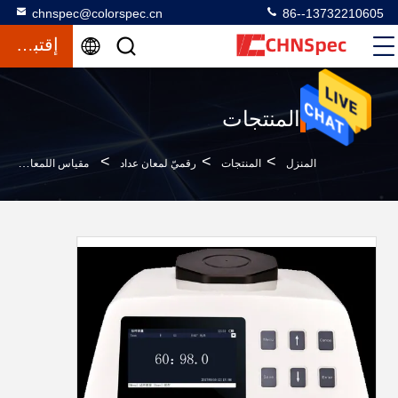
chnspec@colorspec.cn
86--13732210605
إقتباس
المنتجات
>
>
>
المنزل
المنتجات
رقميّ لمعان عداد
مقياس اللمعان ذو الفتحة الصغيرة من Benchtop 2 * 3 مم قياس اللمعان للسطح المنحني غير المنتظم ومنتجات الصغير الإضافية