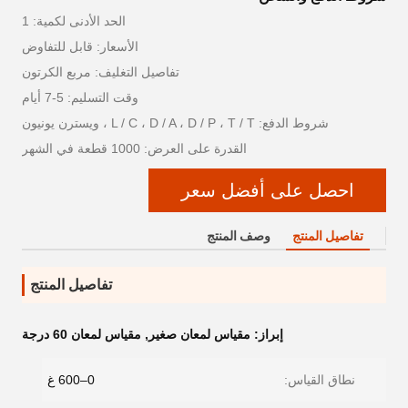
الحد الأدنى لكمية: 1
الأسعار: قابل للتفاوض
تفاصيل التغليف: مربع الكرتون
وقت التسليم: 5-7 أيام
شروط الدفع: L / C ، D / A ، D / P ، T / T ، ويسترن يونيون
القدرة على العرض: 1000 قطعة في الشهر
احصل على أفضل سعر
تفاصيل المنتج
وصف المنتج
تفاصيل المنتج
إبراز:
مقياس لمعان صغير
,
مقياس لمعان 60 درجة
نطاق القياس:
0–600 غ