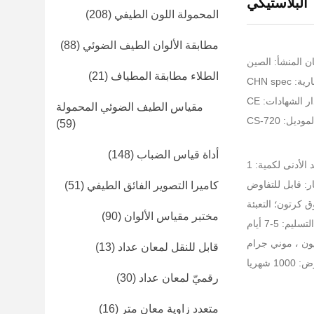
البلاستيكي
المحمولة اللون الطيفي
(208)
مطابقة الألوان الطيف الضوئي
(88)
ن المنشأ: الصين
الطلاء مطابقة المطياف
(21)
CHN spe
ر الشهادات: CE
مقياس الطيف الضوئي المحمولة
ديل: CS-720
(59)
أداة قياس الضباب
(148)
 الأدنى لكمية: 1
ر: قابل للتفاوض
كاميرا التصوير الفائق الطيفي
(51)
 كرتون؛ التعبئة
مختبر مقياس الألوان
(90)
يم: 5-7 أيام
ون ، موني جرام
قابل للنقل لمعان عداد
(13)
 شهريا
رقميّ لمعان عداد
(30)
متعدد زاوية معان متر
(16)