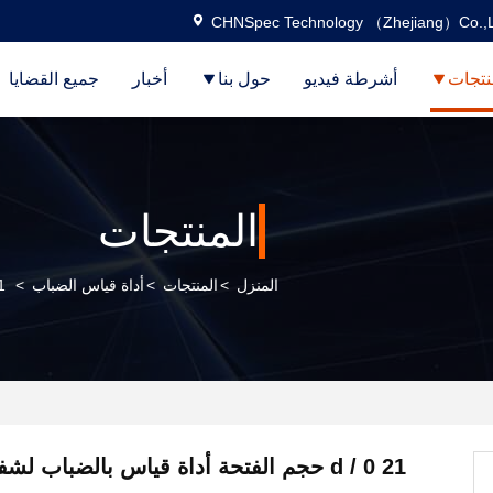
CHNSpec Technology （Zhejiang）Co.,L
نتجات
أشرطة فيديو
حول بنا
أخبار
جميع القضايا
المنتجات
المنزل
>
المنتجات
>
أداة قياس الضباب
>
 / 0 21
d / 0 21 حجم الفتحة أداة قياس بالضباب لش