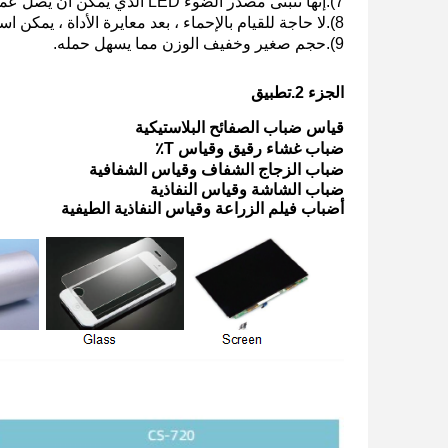
7).إنها تتبنى مصدر الضوء LED الذي يمكن أن يصل عمره الافتراضي إلى 10 سنوات.
8).لا حاجة للقيام بالإحماء ، بعد معايرة الأداة ، يمكن استخدامها.ووقت القياس 3 ثوان فقط.
9).حجم صغير وخفيف الوزن مما يسهل حمله.
الجزء 2.
تطبيق
قياس ضباب الصفائح البلاستيكية
ضباب غشاء رقيق وقياس T٪
ضباب الزجاج الشفاف وقياس الشفافية
ضباب الشاشة وقياس النفاذية
أ
ضباب فيلم الزراعة وقياس النفاذية الطيفية