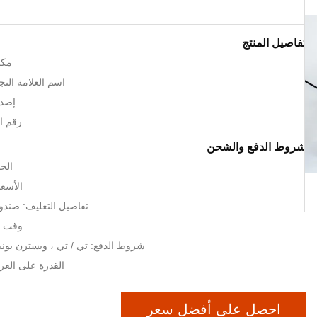
تفاصيل المنتج
مكا
اسم العلامة التجارية: c
إصدا
رقم المو
شروط الدفع والشحن
الحد
الأسعا
تفاصيل التغليف: صندوق
وقت التسل
شروط الدفع: تي / تي ، ويسترن يوني
القدرة على العرض: 1000
احصل على أفضل سعر