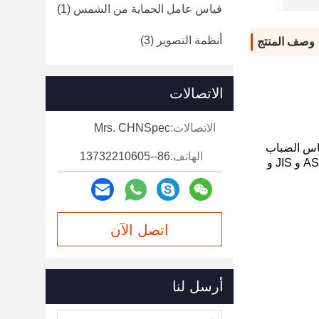
قياس عامل الحماية من الشمس
(1)
أنظمة التصوير
(3)
وصف المنتج
الاتصالات
الاتصالات:
Mrs. CHNSpec
شفافة وقياس الضباب
الهاتف:
86--13732210605
لا يحتاج مقياس الضباب الخاص بنا إلى إحماء أثناء الاختبار مما يوفر وقت العميل.يتوافق الجهاز مع معايير ISO و ASTM و JIS و
اتصل الآن
أرسل لنا