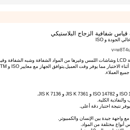
إنه مصمم للألواح البلاستيكية والأفلام والنظارات ولوحة LCD وشاشات اللمس وغيرها من المواد الشفافة وشبه ال