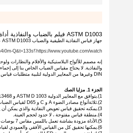
ASTM D1003 فيلم بالضباب والنفاذية أداة قياس شفافية الزجاج البلاستيكي
جهاز قياس النفاذية الطيفية والضباب ASTM D1003 عالي الجودة و ISO
https://www.youtube.com/watch؟v=w8T4u4i0m-Q&t=133s
والنفاذية.
DIN وغيرها من المعايير الدولية لتلبية متطلبات قياس جميع العملاء.
الجزء 1. مزايا الصك
1).يتوافق مع المعايير الدولية ASTM D 1003 و ISO 13468 و ISO 14782 و JIS K 7361 و JIS K 7136.
2).ثلاثة
أنواع مصادر الضوء A و C و D65 لقياس الضباب والنفاذية الكلية.
3).يمكنه تحقيق قياس تعويض النفاذية والذي يمكن أن يوفر نتيجة اختبار دقة أعلى.
4).منطقة قياس مفتوحة ، لا حدود لحجم العينة.
5).الأداة مزودة بشاشة تعمل باللمس مقاس 7 بوصات مع واجهة جيدة بين الإنسان والكمبيوتر.
6).يمكنها تحقيق كل من القياس الأفقي والعمودي لقياس أنواع مختلفة من المواد.