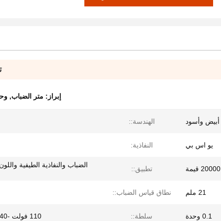
ت
إبراز:
متر الضباب
,
وحد
أبيض وأسود
الهندسة::
يو اس بي
النفاذية:
الضباب والنفاذية الطيفية واللو
20000 قيمة
تطبيق::
21 ملم
نطاق قياس الضباب::
0.1 وحدة
سلطة::
110 فولت -240 فولت