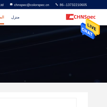
td
chnspec@colorspec.cn
86--13732210605
منزل
الم