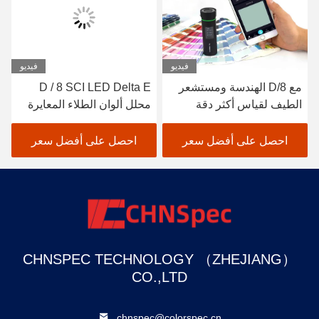
فيديو
فيديو
مع D/8 الهندسة ومستشعر
D / 8 SCI LED Delta E
الطيف لقياس أكثر دقة
محلل ألوان الطلاء المعايرة
التلقائية لمقياس الألوان
الدقيق
احصل على أفضل سعر
احصل على أفضل سعر
CHNSPEC TECHNOLOGY （ZHEJIANG）
CO.,LTD
chnspec@colorspec.cn