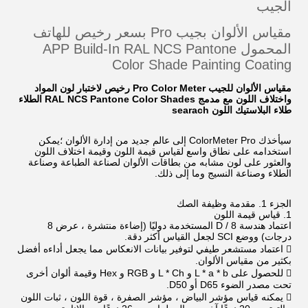
الجيب
مقياس الألوان بجيب Pro بسعر رخيص للهاتف
المحمول APP Build-In RAL NCS Pantone
Color Shade Painting Coating
مقياس الألوان للجيب Pro Color Meter رخيص لاختبار لون المواد
واختلاف اللون مع مدمج RAL NCS Pantone Color Shades الطلاء
طلاء البلاستيك اللون searach
سيأخذك ColorMeter Pro إلى عالم جديد من إدارة الألوان ؛يمكن
استخدامه على نطاق واسع لقياس قيمة اللون وقيمة اختلاف اللون
والعثور على لون مشابه من بطاقات الألوان لصناعة الطباعة وصناعة
الطلاء وصناعة النسيج وما إلى ذلك.
الجزء 1. مقدمة وظيفة الصك
1. قياس قيمة اللون
اعتماد هندسة D / 8 المستخدمة دوليًا (إضاءة منتشرة ، عرض 8
درجات) ووضع SCI لجعل القياس أكثر دقة.
 اعتماد مستشعر طيفي لتوفير بيانات الانعكاس مما يجعل أداءه أفضل
بكثير من مقياس الألوان.
 للحصول على L * a * b و L * Ch و RGB و Hex وقيمة ألوان أخرى
تحت مصدر الضوء D65 أو D50.
 يمكنه قياس مؤشر البياض ، مؤشر الصفرة ، قوة اللون ، ثبات اللون