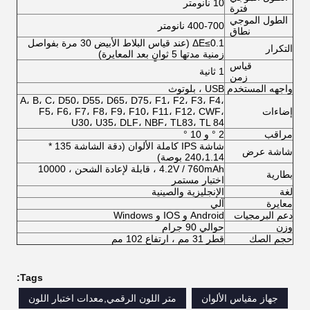
10 نانومتر
فترة
الطول الموجي
400-700 نانومتر
نطاق
ΔE≤0.1 (عند قياس البلاط الأبيض 30 مرة بفواصل
التكرار
زمنية مدتها 5 ثوانٍ بعد المعايرة)
قياس
1 ثانية
زمن
واجهه المستخدم
USB ، بلوتوث
A، B، C، D50، D55، D65، D75، F1، F2، F3، F4،
إضاءات
F5، F6، F7، F8، F9، F10، F11، F12، CWF،
U30، U35، DLF، NBF، TL83، TL 84
مراقب
2 ° و 10 °
شاشة IPS كاملة الألوان (دقة الشاشة 135 *
شاشة عرض
240،1.14 بوصة)
4.2V / 760mAh ، قابلة لإعادة الشحن ، 10000
بطارية
اختبار مستمر
لغة
الإنجليزية والصينية
معايرة
آلي
دعم البرمجيات
Android و IOS و Windows
وزن
حوالي 90 جرام
حجم الصك
قطر 31 مم ، ارتفاع 102 مم
Tags:
جهاز مقياس الألوان
متر اللون الرقمي,معدات اختبار اللون