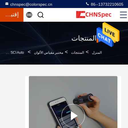
chnspec@colorspec.cn
86--13732210605
إقتباس
المنتجات
>
>
>
المنزل
المنتجات
مختبر مقياس الألوان
D / 8 SCI Auto معايرة مقياس الألوان للجيب 8mm فتحة قياس لقياس اللون