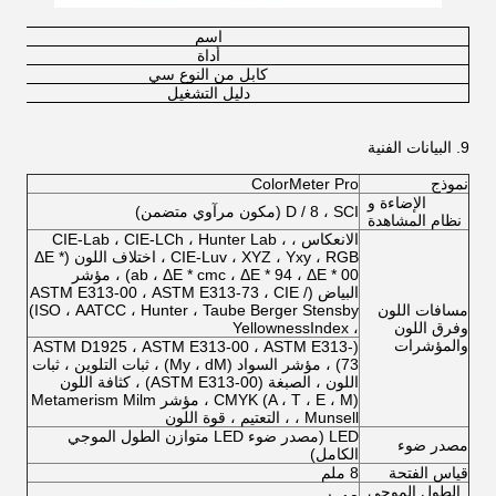
اسم
أداة
كابل من النوع سي
دليل التشغيل
9. البيانات الفنية
نموذج
ColorMeter Pro
الإضاءة و
D / 8 ، SCI (مكون مرآوي متضمن)
نظام المشاهدة
الانعكاس ، CIE-Lab ، CIE-LCh ، Hunter Lab ،
CIE-Luv ، XYZ ، Yxy ، RGB ، اختلاف اللون (ΔE *
ab ، ΔE * cmc ، ΔE * 94 ، ΔE * 00) ، مؤشر
البياض (ASTM E313-00 ، ASTM E313-73 ، CIE /
مسافات اللون
ISO ، AATCC ، Hunter ، Taube Berger Stensby)
وفرق اللون
، YellownessIndex
والمؤشرات
(ASTM D1925 ، ASTM E313-00 ، ASTM E313-
73) ، مؤشر السواد (My ، dM) ، ثبات التلوين ، ثبات
اللون ، الصبغة (ASTM E313-00) ، كثافة اللون
CMYK (A ، T ، E ، M) ، مؤشر Metamerism Milm
، Munsell ، التعتيم ، قوة اللون
LED (مصدر ضوء LED متوازن الطول الموجي
مصدر ضوء
الكامل)
قياس الفتحة
8 ملم
الطول الموجي