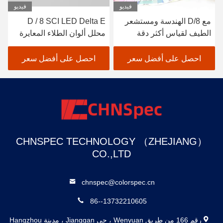
فيديو
فيديو
مع D/8 الهندسة ومستشعر
D / 8 SCI LED Delta E
الطيف لقياس أكثر دقة
محلل ألوان الطلاء المعايرة
مقيا
التلقائية لمقياس الألوان
لقيا
الدقيق
احصل على أفضل سعر
احصل على أفضل سعر
ا
CHNSPEC TECHNOLOGY （ZHEJIANG）
CO.,LTD
chnspec@colorspec.cn
86--13732210605
رقم 166 من طريق Wenyuan ، حي Jianggan ، مدينة Hangzhou