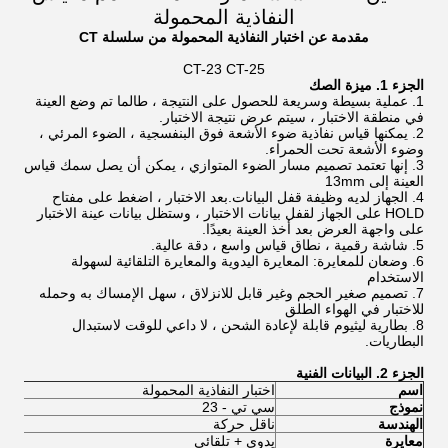
النفاذية المحمولة
مقدمة عن اختبار النفاذية المحمولة من سلسلة CT
CT-23 CT-25
الجزء 1. ميزة الصك
1. عملية بسيطة وسريعة للحصول على النتيجة ، طالما تم وضع العينة
في منطقة الاختبار ، سيتم عرض نتيجة الاختبار.
2. يمكنها قياس نفاذية ضوء الأشعة فوق البنفسجية ، الضوء المرئي ،
وضوء الأشعة تحت الحمراء.
3. إنها تعتمد تصميم مسار الضوء المتوازي ، يمكن أن يصل سمك قياس
العينة إلى 13mm
4. الجهاز لديه وظيفة قفل البيانات.بعد الاختبار ، اضغط على مفتاح
HOLD على الجهاز لقفل بيانات الاختبار ، وستظل بيانات عينة الاختبار
على واجهة العرض بعد أخذ العينة بعيدًا.
5. شاشة رقمية ، نطاق قياس واسع ، دقة عالية.
6. وضعان للمعايرة: المعايرة اليدوية والمعايرة التلقائية لسهولة
الاستخدام
7. تصميم صغير الحجم وغير قابل للانزلاق ، سهل الإمساك به وحمله
للاختبار في الهواء الطلق
8. بطارية ليثيوم قابلة لإعادة الشحن ، لا داعي للوقت لاستبدال
البطاريات.
الجزء 2. البيانات الفنية
اسم
اختبار النفاذية المحمولة
اخت
نموذج
سي تي - 23
25
الهندسة
ناقل حركة
نا
معايرة
يدوي + تلقائي
يد