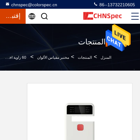
chnspec@colorspec.cn
86--13732210605
إقتباس
المنتجات
>
>
>
المنزل
المنتجات
مختبر مقياس الألوان
60 زاوية اختبار النفاذية المحمولة مقياس النفاذية بالألوان الكاملة دليل السيارات