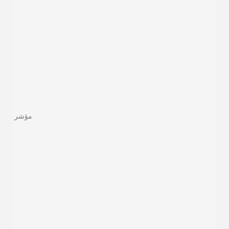
مؤشر الاختب