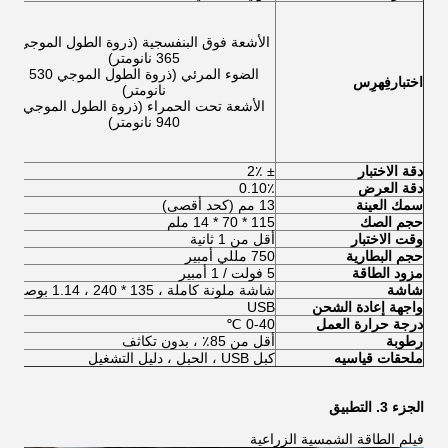
الأشعة فوق البنفسجية (ذروة الطول الموجي
365 نانومتر)
الضوء المرئي (ذروة الطول الموجي 530
اختبار
فِهرِس
نانومتر)
الأشعة تحت الحمراء (ذروة الطول الموجي
940 نانومتر)
دقة الاختبار
± 2٪
± 2٪
دقة العرض
0.10٪
0٪
سمك العينة
13 مم (كحد أقصى)
13 مم (كحد أ
حجم الصك
115 * 70 * 14 ملم
115 * 70 
وقت الاختبار
أقل من 1 ثانية
أقل 
حجم البطارية
750 مللي أمبير
750 ملل
مزود الطاقة
5 فولت / 1 أمبير
5 فولت / 1 أمبير
شاشة
شاشة ملونة كاملة ، 135 * 240 ، 1.14 بوصة
شاشة
واجهة إعادة الشحن
USB
SB
درجة حرارة العمل
0-40 ℃
0 ℃
رطوبة
أقل من 85٪ ، بدون تكاثف
أقل من
ملحقات قياسيه
كبل USB ، الحبل ، دليل التشغيل
كبل USB ، الحب
الجزء 3. التطبيق
فيلم الطاقة الشمسية الزراعية