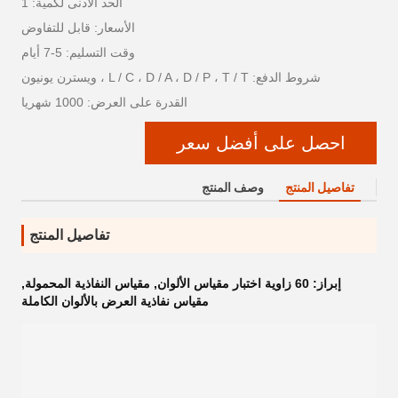
الحد الأدنى لكمية: 1
الأسعار: قابل للتفاوض
وقت التسليم: 5-7 أيام
شروط الدفع: L / C ، D / A ، D / P ، T / T ، ويسترن يونيون
القدرة على العرض: 1000 شهريا
احصل على أفضل سعر
تفاصيل المنتج
وصف المنتج
تفاصيل المنتج
إبراز:
60 زاوية اختبار مقياس الألوان
,
مقياس النفاذية المحمولة
,
مقياس نفاذية العرض بالألوان الكاملة