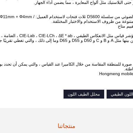
حتى البلاستيك مثل ألواح المعايرة ، مما يضمن أداء الجهاز.
لتسهيل قياس العينات بأحجام مختلفة ، يدعم مقياس الطيف الضوئي من سلسلة DS600 ثلاث فتحا
توفر مقاييس الطيف الضوئي لسلسلة DS600 أكثر من 30 مؤشر قياس مثل الانعكاس الطي
الاصفرار ، إلخ ؛وما يقرب من 40 مصدر ضوء تقييم للاختيار من بينها مثل A و B و C و D50 و D55 و D65 وما إل
الضوئي لسلسلة DS600 الحصول على صورة للمنطقة المقاسة من خلال الكاميرا عند القياس ، والتي يمكن أن ت
طئة.
للون الطيفي
محلل الطيف اللون
منتجاتنا