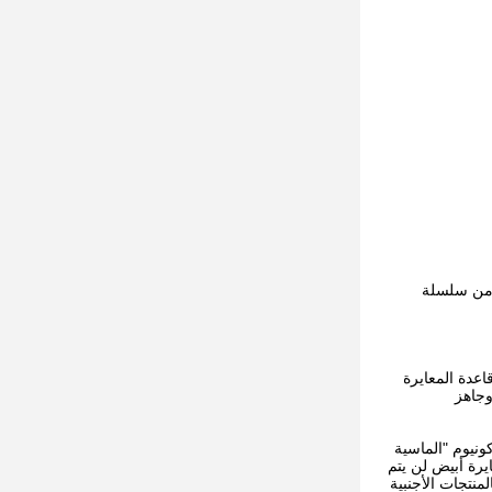
ان القياسي من سلسلة
ى وضعه على قاعدة المعايرة
وجاهز
والبحث على المدى الطويل ، قامت CHNSpec بدمج مادة الزركونيوم "الماسية
ن سطح المعايرة أبيض لن يتم
منتجات الأجنبية