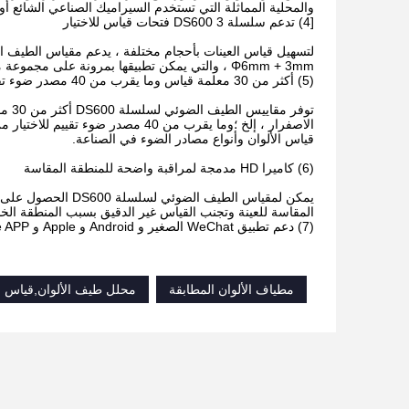
والمحلية المماثلة التي تستخدم السيراميك الصناعي الشائع أو 
[4) تدعم سلسلة DS600 3 فتحات قياس للاختيار
Φ6mm + 3mm ، والتي يمكن تطبيقها بمرونة على مجموعة متنوعة من ظروف الاستخدام والاختبار المختلفة.
(5) أكثر من 30 معلمة قياس وما يقرب من 40 مصدر ضوء تقييم متاح
قياس الألوان وأنواع مصادر الضوء في الصناعة.
(6) كاميرا HD مدمجة لمراقبة واضحة للمنطقة المقاسة
يمكن لمقياس الطيف 
المقاسة للعينة وتجنب القياس غير الدقيق بسبب المنطقة الخا
(7) دعم تطبيق WeChat الصغير و Android و Apple و Hongmeng mobile APP
مطياف الألوان المطابقة
محلل طيف الألوان,قياس ا