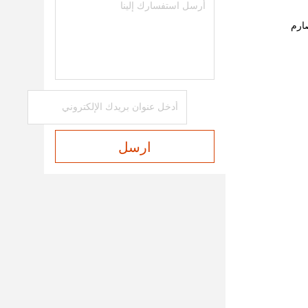
DS على أساس معيار صارم
ارسل