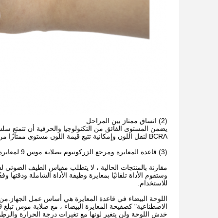
(2) اتساق ممتاز بين المراحل
BCRA لنقل اللون وإمكانية تتبع قيمة اللون مستوى ممتازًا من التباين بين المراحل.
(3) قاعدة المعايرة ومرجع الزركونيوم بصلابة موس 9 لمعايرة الجهاز ، مما يضمن الاستقرار على المدى الطويل
وستقوم الأداة تلقائيًا بمعايرة وظيفة الأداة الشاملة ودقتها وف
للاستخدام.
خدش اللوحة ولن يتغير لونها مع تغيرات درجة الحرارة والرطوبة.