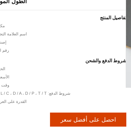
الطول الموجي 
تفاصيل المنتج
مكا
اسم العلامة التجارية: c
إصدا
رقم المو
شروط الدفع والشحن
الحد
الأسعا
وقت التسل
شروط الدفع: L / C ، D / A ، D / P ، T / T ، ويسترن يونيون
القدرة على العرض: 1000
احصل على أفضل سعر