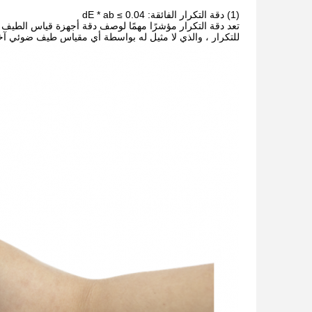
(1) دقة التكرار الفائقة: dE * ab ≤ 0.04
للتكرار ، والذي لا مثيل له بواسطة أي مقياس طيف ضوئي آخ