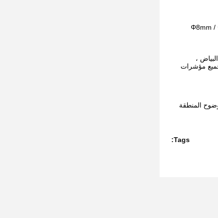
ت لاستخدام العميل: Φ8mm / Φ11mm + Φ4mm /
في ، CIE-Lab ، CIE-LCh ، ΔE * ab ، العتامة ، البياض ،
ى ذلك ، والتي تغطي تقريبًا جميع مؤشرات
حدد بوضوح المنطقة
Tags: