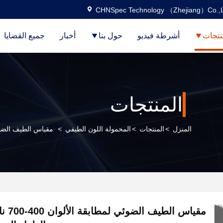
CHNSpec Technology （Zhejiang）Co.,L
نتجات
أشرطة فيديو
حول بنا
أخبار
جميع القضايا
المنتجات
المنزل
>
المنتجات
>
المحمولة اللون الطيفي
>
مقياس الطيف الضوئي لمطابقة الألوان 0
مقياس ال