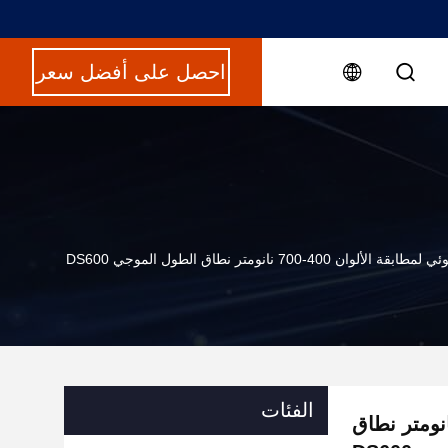
احصل على أفضل سعر
40-700 نانومتر نطاق الطول الموجي DS600
الفئات
طيف الضوئي لمطابقة الألوان 400-700 نانومتر نطاق