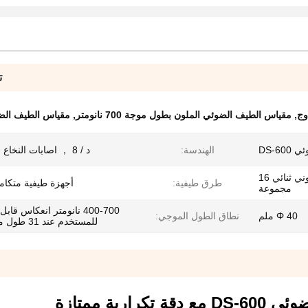
ت
وج
,
مقياس الطيف الضوئي الملون بطول موجة 700 نانومتر
,
مقياس الطيف الضوئ
DS-6
الهندسة:
د / 8 ， اصابات النخاع الشوكي
صفيف الثنائي الضوئي السليكوني ثنائي 16
طرق طيفية:
أجهزة طيفية متكاملة
مجموعة
400-700 نانومتر انعكاس قا
Φ 40 ملم
نطاق الطول الموجي:
للمستخدم عند 31 طول موجي）
رارية ممتازة