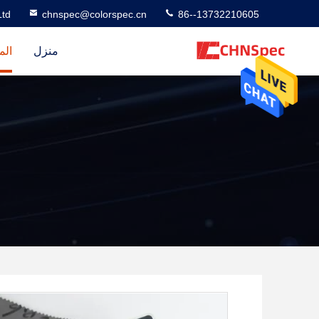
td
chnspec@colorspec.cn
86--13732210605
منزل
الم