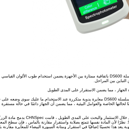
يضمن المستوى الفائق من التكنولوجيا والحرفية أن تتمتع سلسلة DS600 باتفاقية ممتازة بين الأجهزة.يضمن استخدام طوب الألو
مقارنة بالمنتجات الحالية ، لا يتطلب مقياس الطيف الضوئي لسلسلة DS600 معايرة يدوية متكررة عند الاستخدام.ما عليك سو
قًا لحالتها الخاصة والعوامل البيئية ، مما يضمن أن الجهاز دائمًا في حالة مستقرة 
اللوحة البيضاء في قاعدة المعايرة هي أساس عمل الجهاز.من خلال الاستثمار 
الاصطناعية" كصفيحة المعايرة البيضاء ، مع صلابة موس تبلغ 9. نظرًا لأن المادة نفسها تتمتع بصلابة واستقرار مقارنة بالماس ، فإ
يعد هذا تحسينًا إضافيًا في استقرار ومتانة السبورة البيضاء للمعايرة مقارنة بال