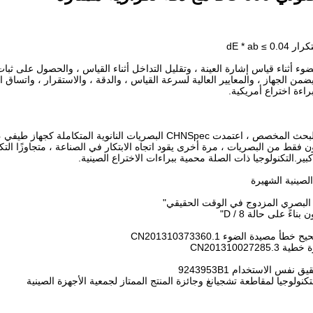
 أثناء قياس إشارة العينة ، وتقليل التداخل أثناء القياس ، والحصول على ثبا
ؤشر تكرار القياس للأداة إلى dE * ab ≤ 0.04.هذا يضمن الجهاز ، والمعايير العالية لسرعة القياس ، والدقة ، والاستقرار ، وا
راءة اختراع أمريكية.
الابتكار هو روح CHNSpec.بعد ما يقرب من 10 سنوات من البحث المخصص ، اعتمدت CHNSpec البصريات النانوية المتكاملة 
ق قدرة طيفية على مستوى النانو بسماكة 5 ميكرون فقط من البصريات ، مرة أخرى يقود اتجاه الابتكار في الصناعة ، متجاوزًا ا
ير.التكنولوجيا ذات الصلة محمية ببراءات الاختراع الصينية.
الصينية الشهيرة
لبصري المزدوج في الوقت الحقيقي"
CN2013100
لتكنولوجيا لمقاطعة تشجيانغ وجائزة المنتج الممتاز لجمعية الأجهزة الصينية