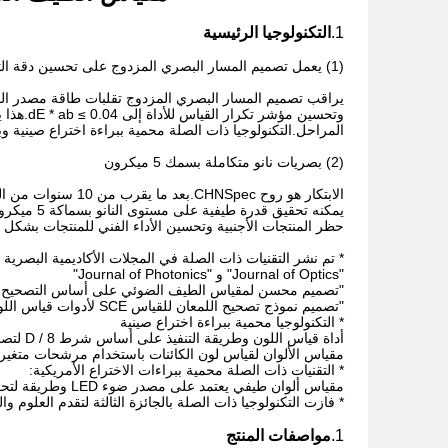
1.
التكنولوجيا الرئيسية
(1) يعمل تصميم المسار البصري المزدوج على تحسين دقة التكرار dE * ab ≤ 0.04
يراقب تصميم المسار البصري المزدوج تقلبات طاقة مصدر الضوء
وتحسين م
المراحل.التكنولوجيا ذات الصلة محمية ببراءة اختراع صينية وب
(2) بصريات نانو متكاملة بسمك 5 ميكرون
يمكنه تحقي
حظر المنتجات الأجنبية وتحسين الأداء الفني للمنتجات بشكل كب
* تم نشر التقنيات ذات الصلة في المجلات الأكاديمية البصرية 
"Journal of Optics" و "Journal of Photonics"
"تصميم محسن لمقياس الطيف الضوئي على أساس التصحيح ا
"تصميم نموذج تصحيح اللمعان للقياس SCE لأدوات قياس اللون بناءً على حالة D / 8"
* التكنولوجيا محمية ببراءة اختراع صينية
أداة قياس اللون وطريقة التنفيذ على أساس شرط D / 8 لتصحيح خطأ مصيدة الضوء CN201310373360.1
مقياس الألوان لقياس لون الكائنات باستخدام مرشحات متغيرة خطية 27285.3
* التقنيات ذات الصلة محمية ببراءات الاختراع الأمريكية:
مقياس ألوان طيفي يعتمد على مصدر ضوء LED وطريقة لتحقيق نفس الاستخدام 9243953B1
* فازت التكنولوجيا ذات الصلة بالجائزة الثالثة لتقدم العلوم وا
1.
مواصفات المنتج