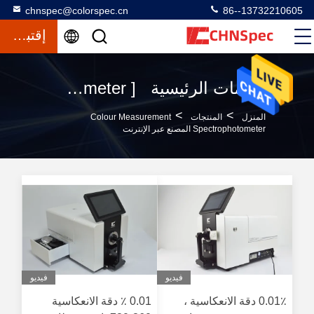
chnspec@colorspec.cn
86--13732210605
إقتباس
الكلمات الرئيسية [ colour measurement spectrophotometer ] تطابق 120 المنتجات
>
>
المنزل
المنتجات
Colour Measurement
Spectrophotometer المصنع عبر الإنترنت
فيديو
فيديو
0.01٪ دقة الانعكاسية ،
0.01 ٪ دقة الانعكاسية