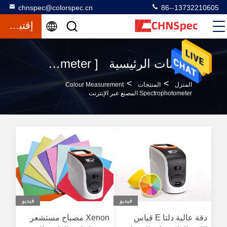
chnspec@colorspec.cn
86--13732210605
إقتباس
الكلمات الرئيسية [ colour measurement spectrophotometer ] تطابق 120 المنتجات
>
>
المنزل
المنتجات
Colour Measurement
Spectrophotometer المصنع عبر الإنترنت
فيديو
فيديو
دقة عالية دلتا E قياس
Xenon مصباح مستشعر